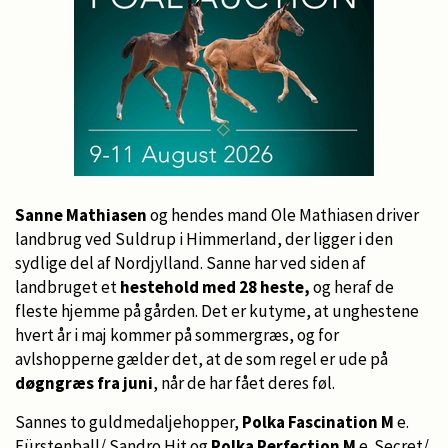
Sanne Mathiasen
og hendes mand Ole Mathiasen driver
landbrug ved Suldrup i Himmerland, der ligger i den
sydlige del af Nordjylland. Sanne har ved siden af
landbruget et
hestehold med 28 heste,
og heraf de
fleste hjemme på gården. Det er kutyme, at unghestene
hvert år i maj kommer på sommergræs, og for
avlshopperne gælder det, at de som regel er ude på
døgngræs fra juni
, når de har fået deres føl.
Sannes to guldmedaljehopper,
Polka Fascination M
e.
Fürstenball/ Sandro Hit og
Polka Perfection M
e. Secret/