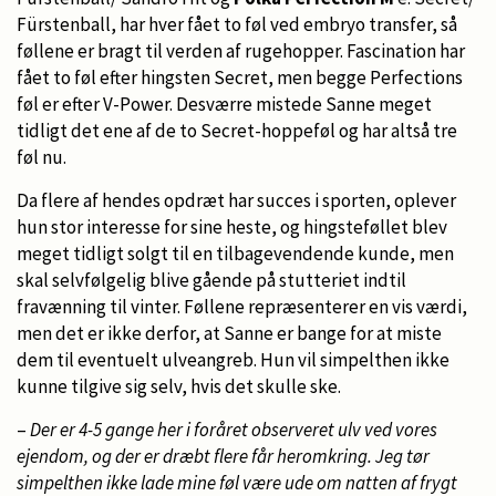
Fürstenball, har hver fået to føl ved embryo transfer, så
føllene er bragt til verden af rugehopper. Fascination har
fået to føl efter hingsten Secret, men begge Perfections
føl er efter V-Power. Desværre mistede Sanne meget
tidligt det ene af de to Secret-hoppeføl og har altså tre
føl nu.
Da flere af hendes opdræt har succes i sporten, oplever
hun stor interesse for sine heste, og hingsteføllet blev
meget tidligt solgt til en tilbagevendende kunde, men
skal selvfølgelig blive gående på stutteriet indtil
fravænning til vinter. Føllene repræsenterer en vis værdi,
men det er ikke derfor, at Sanne er bange for at miste
dem til eventuelt ulveangreb. Hun vil simpelthen ikke
kunne tilgive sig selv, hvis det skulle ske.
–
Der er 4-5 gange her i foråret observeret ulv ved vores
ejendom, og der er dræbt flere får heromkring. Jeg tør
simpelthen ikke lade mine føl være ude om natten af frygt