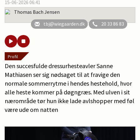
15-06-2026 06:41
Thomas Bach Jensen
tbj@wiegaarden.dk
20 33 86 83
Profil
Den succesfulde dressurhesteavler Sanne
Mathiasen ser sig nødsaget til at fravige den
normale sommerrytme i hendes hestehold, hvor
alle heste kommer på døgngræs. Med ulven i sit
nærområde tør hun ikke lade avlshopper med føl
være ude om natten