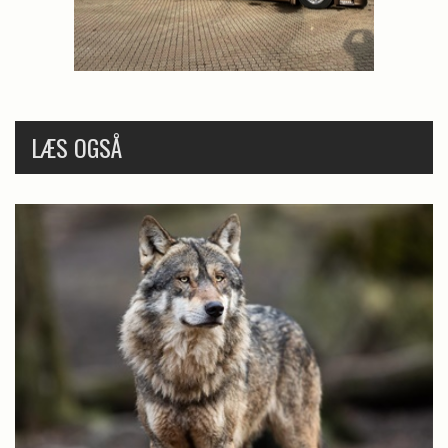
LÆS OGSÅ