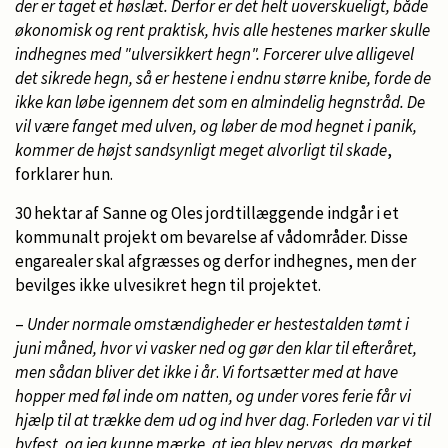
der er taget et høslæt. Derfor er det helt uoverskueligt, både
økonomisk og rent praktisk, hvis alle hestenes marker skulle
indhegnes med "ulversikkert hegn". Forcerer ulve alligevel
det sikrede hegn, så er hestene i endnu større knibe, forde de
ikke kan løbe igennem det som en almindelig hegnstråd. De
vil være fanget med ulven, og løber de mod hegnet i panik,
kommer de højst sandsynligt meget alvorligt til skade
,
forklarer hun.
30 hektar af Sanne og Oles jordtillæggende indgår i et
kommunalt projekt om bevarelse af vådområder. Disse
engarealer skal afgræsses og derfor indhegnes, men der
bevilges ikke ulvesikret hegn til projektet.
–
Under normale omstændigheder er hestestalden tømt i
juni måned, hvor vi vasker ned og gør den klar til efteråret,
men sådan bliver det ikke i år
.
Vi fortsætter med at have
hopper med føl inde om natten, og under vores ferie får vi
hjælp til at trække dem ud og ind hver dag
.
Forleden var vi til
byfest, og jeg kunne mærke, at jeg blev nervøs, da mørket