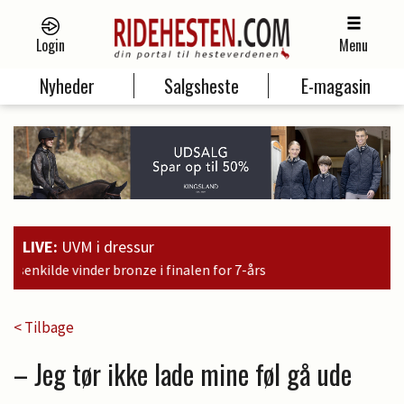
Login
Menu
Nyheder
Salgsheste
E-magasin
LIVE:
UVM i dressur
i finalen for 7-års
< Tilbage
– Jeg tør ikke lade mine føl gå ude