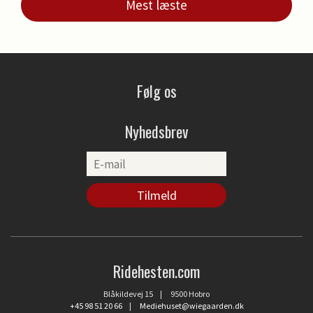
Mest læste
Følg os
Nyhedsbrev
Ridehesten.com
Blåkildevej 15 | 9500 Hobro
+45 98 51 20 66
|
Mediehuset@wiegaarden.dk