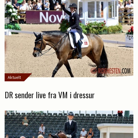
Aktuelt
DR sender live fra VM i dressur