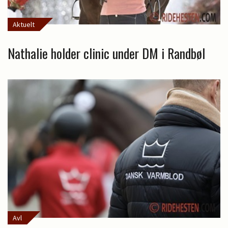
Aktuelt
Nathalie holder clinic under DM i Randbøl
Avl