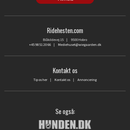
Ridehesten.com
Blåkildevej 15 | 9500 Hobro
+45 98 51 20 66
|
Mediehuset@wiegaarden.dk
Kontakt os
Tip os her
|
Kontakt os
|
Annoncering
Se også: