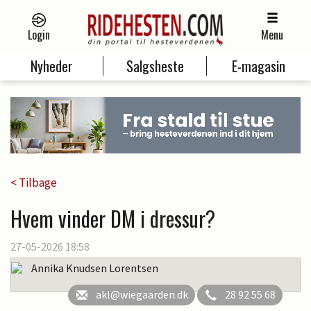
Login
Menu
Nyheder
Salgsheste
E-magasin
< Tilbage
Hvem vinder DM i dressur?
27-05-2026 18:58
Annika Knudsen Lorentsen
akl@wiegaarden.dk
28 92 55 68