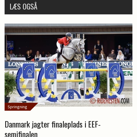
LÆS OGSÅ
Springning
Danmark jagter finaleplads i EEF-
semifinalen