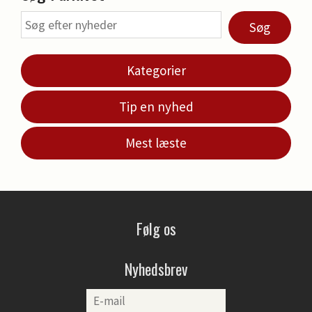
Søg
Kategorier
Tip en nyhed
Mest læste
Følg os
Nyhedsbrev