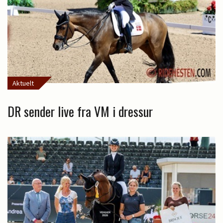
Aktuelt
DR sender live fra VM i dressur