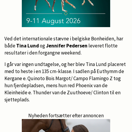
Ved det internationale stævne i belgiske Bonheiden, har
både
Tina Lund
og
Jennifer Pedersen
leveret flotte
resultater i den forgangne weekend.
I går var ingen undtagelse, og her blev Tina Lund placeret
med to heste i en 135 cm-klasse. I sadlen på Euthymm de
Kergane e. Quinoto Bois Margot/ Campo Flamingo Z tog
hun fjerdepladsen, mens hun red Phoenix van de
Kleinheide e. Thunder van de Zuuthoeve/ Clinton til en
sjetteplads.
Nyheden fortsætter efter annoncen