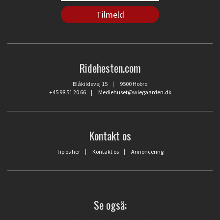
Ridehesten.com
Blåkildevej 15 | 9500 Hobro
+45 98 51 20 66
|
Mediehuset@wiegaarden.dk
Kontakt os
Tip os her
|
Kontakt os
|
Annoncering
Se også: