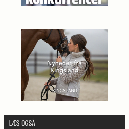
LÆS OGSÅ