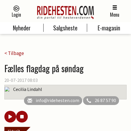
Login
Menu
Nyheder
Salgsheste
E-magasin
< Tilbage
Fælles flagdag på søndag
20-07-2017 08:03
Cecilia Lindahl
info@ridehesten.com
26 87 57 90