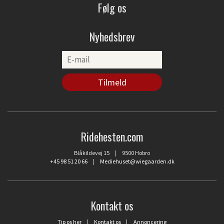
Følg os
Nyhedsbrev
Ridehesten.com
Blåkildevej 15 | 9500 Hobro
+45 98 51 20 66
|
Mediehuset@wiegaarden.dk
Kontakt os
Tip os her
|
Kontakt os
|
Annoncering