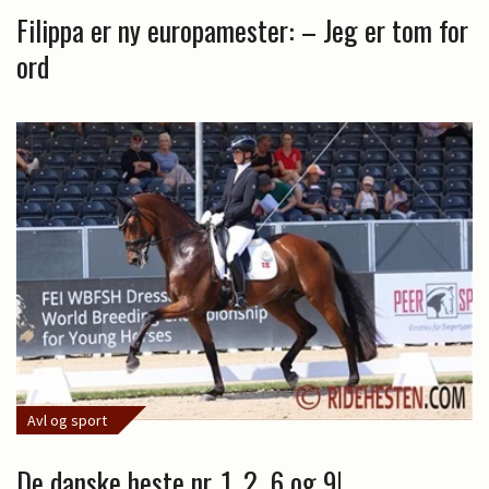
Filippa er ny europamester: – Jeg er tom for
ord
Avl og sport
De danske heste nr. 1, 2, 6 og 9!