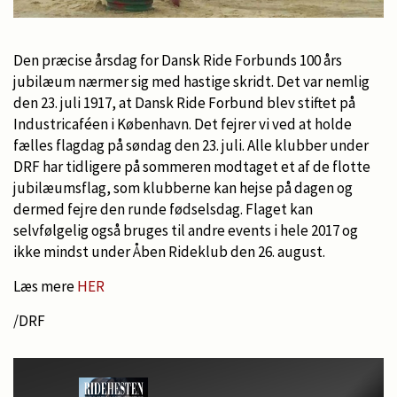
Den præcise årsdag for Dansk Ride Forbunds 100 års
jubilæum nærmer sig med hastige skridt. Det var nemlig
den 23. juli 1917, at Dansk Ride Forbund blev stiftet på
Industricaféen i København. Det fejrer vi ved at holde
fælles flagdag på søndag den 23. juli. Alle klubber under
DRF har tidligere på sommeren modtaget et af de flotte
jubilæumsflag, som klubberne kan hejse på dagen og
dermed fejre den runde fødselsdag. Flaget kan
selvfølgelig også bruges til andre events i hele 2017 og
ikke mindst under Åben Rideklub den 26. august.
Læs mere
HER
/DRF