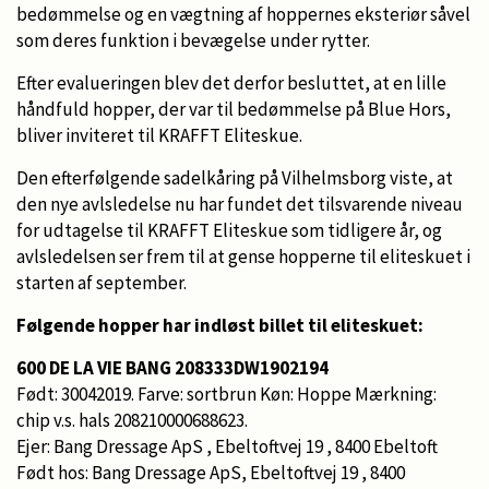
bedømmelse og en vægtning af hoppernes eksteriør såvel
som deres funktion i bevægelse under rytter.
Efter evalueringen blev det derfor besluttet, at en lille
håndfuld hopper, der var til bedømmelse på Blue Hors,
bliver inviteret til KRAFFT Eliteskue.
Den efterfølgende sadelkåring på Vilhelmsborg viste, at
den nye avlsledelse nu har fundet det tilsvarende niveau
for udtagelse til KRAFFT Eliteskue som tidligere år, og
avlsledelsen ser frem til at gense hopperne til eliteskuet i
starten af september.
Følgende hopper har indløst billet til eliteskuet:
600 DE LA VIE BANG 208333DW1902194
Født: 30042019. Farve: sortbrun Køn: Hoppe Mærkning:
chip v.s. hals 208210000688623.
Ejer: Bang Dressage ApS , Ebeltoftvej 19 , 8400 Ebeltoft
Født hos: Bang Dressage ApS, Ebeltoftvej 19 , 8400