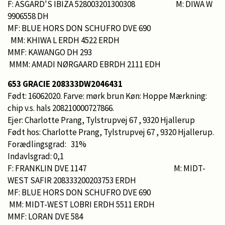
F: ASGARD'S IBIZA 528003201300308 M: DIWA W
9906558 DH
MF: BLUE HORS DON SCHUFRO DVE 690
MM: KHIWA L ERDH 4522 ERDH
MMF: KAWANGO DH 293
MMM: AMADI NØRGAARD EBRDH 2111 EDH
653 GRACIE 208333DW2046431
Født: 16062020. Farve: mørk brun Køn: Hoppe Mærkning:
chip v.s. hals 208210000727866.
Ejer: Charlotte Prang, Tylstrupvej 67 , 9320 Hjallerup
Født hos: Charlotte Prang, Tylstrupvej 67 , 9320 Hjallerup.
Forædlingsgrad: 31%
Indavlsgrad: 0,1
F: FRANKLIN DVE 1147 M: MIDT-
WEST SAFIR 208333200203753 ERDH
MF: BLUE HORS DON SCHUFRO DVE 690
MM: MIDT-WEST LOBRI ERDH 5511 ERDH
MMF: LORAN DVE 584