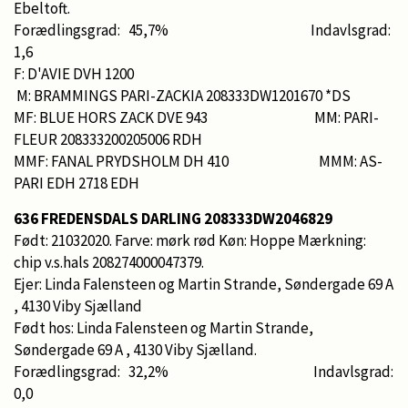
Ebeltoft.
Forædlingsgrad: 45,7% Indavlsgrad:
1,6
F: D'AVIE DVH 1200
M: BRAMMINGS PARI-ZACKIA 208333DW1201670 *DS
MF: BLUE HORS ZACK DVE 943 MM: PARI-
FLEUR 208333200205006 RDH
MMF: FANAL PRYDSHOLM DH 410 MMM: AS-
PARI EDH 2718 EDH
636 FREDENSDALS DARLING 208333DW2046829
Født: 21032020. Farve: mørk rød Køn: Hoppe Mærkning:
chip v.s.hals 208274000047379.
Ejer: Linda Falensteen og Martin Strande, Søndergade 69 A
, 4130 Viby Sjælland
Født hos: Linda Falensteen og Martin Strande,
Søndergade 69 A , 4130 Viby Sjælland.
Forædlingsgrad: 32,2% Indavlsgrad:
0,0