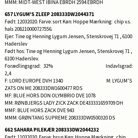
MMM: MIDT-WEST IBINA EBRDH 2594 EBRDH
657 LYGUM'S ZLEEP 208333DW2044371
Født: 12032020. Farve: sort Køn: Hoppe Mærkning: chip v.s.
hals 208210000727556.
Ejer: Tine og Henning Lygum Jensen, Stenskrovej 71 , 6100
Haderslev
Født hos: Tine og Henning Lygum Jensen, Stenskrovej 71 ,
6100 Haderslev.
Forædlingsgrad: 32% Indavlsgrad:
2,4
F: LORD EUROPE DVH 1340 M: LYGUM'S
ZATS ON ME 208333DW1600477 RDS
MF: BLUE HORS DON OLYMBRIO DVE 1078
MM: RØNBJERGS LADY ZICK ZACK DE433331659709 DH
MMF: BLUE HORS ZACK DVE 943
MMM: GRØNTANG SUPREME 208333DW0500320 DS
662 SAHARA PILEKÆR 208333DW2044232
Født: 11032020. Farve: brun Køn: Hoppe Mærkning: chip