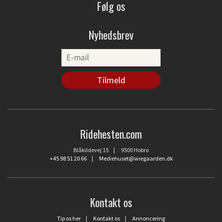
Følg os
Nyhedsbrev
Ridehesten.com
Blåkildevej 15 | 9500 Hobro
+45 98 51 20 66
|
Mediehuset@wiegaarden.dk
Kontakt os
Tip os her
|
Kontakt os
|
Annoncering