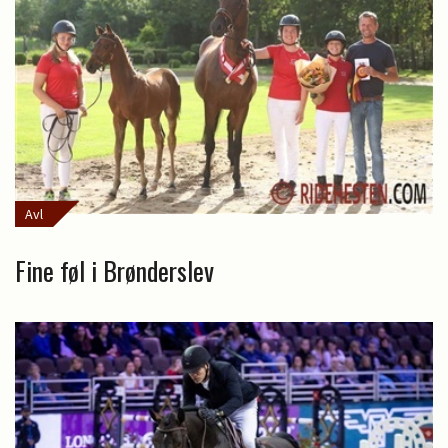
Avl
Fine føl i Brønderslev