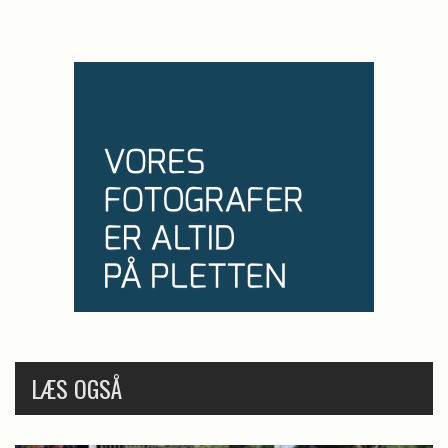
LÆS OGSÅ