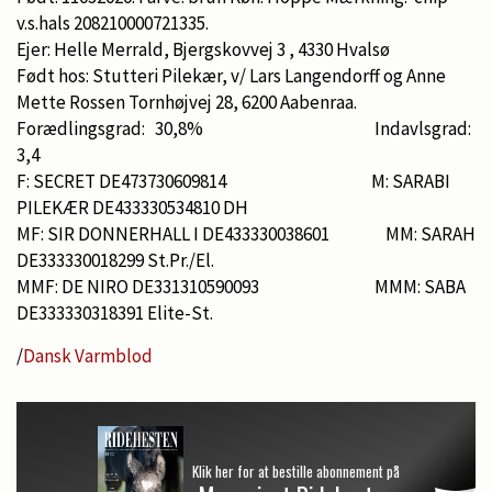
v.s.hals 208210000721335.
Ejer: Helle Merrald, Bjergskovvej 3 , 4330 Hvalsø
Født hos: Stutteri Pilekær, v/ Lars Langendorff og Anne
Mette Rossen Tornhøjvej 28, 6200 Aabenraa.
Forædlingsgrad: 30,8% Indavlsgrad:
3,4
F: SECRET DE473730609814 M: SARABI
PILEKÆR DE433330534810 DH
MF: SIR DONNERHALL I DE433330038601 MM: SARAH
DE333330018299 St.Pr./El.
MMF: DE NIRO DE331310590093 MMM: SABA
DE333330318391 Elite-St.
/
Dansk Varmblod
Klik her for at bestille abonnement på