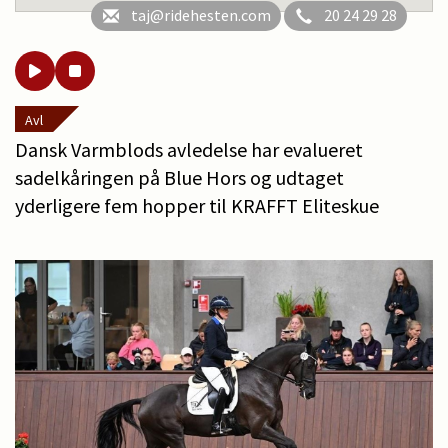
taj@ridehesten.com
20 24 29 28
Avl
Dansk Varmblods avledelse har evalueret
sadelkåringen på Blue Hors og udtaget
yderligere fem hopper til KRAFFT Eliteskue