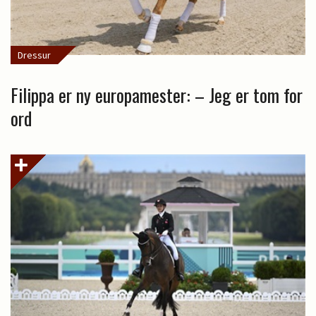
Dressur
Filippa er ny europamester: – Jeg er tom for
ord