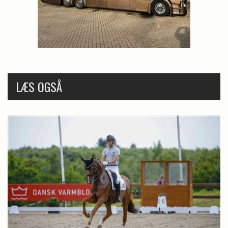
LÆS OGSÅ