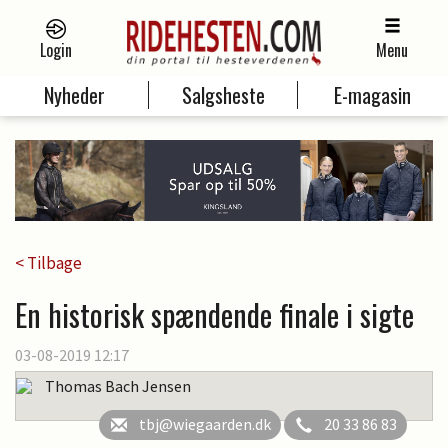
Login
Menu
Nyheder
Salgsheste
E-magasin
< Tilbage
En historisk spændende finale i sigte
03-08-2019 12:17
Thomas Bach Jensen
tbj@wiegaarden.dk
20 33 86 83