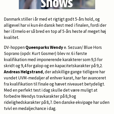
Danmark stiller i år med et rigtigt godt 5-års hold, og
alligevel har vi kun én dansk hest med i finalen, fordi der
her i Ermelo er så bred en top af 5-års heste af meget høj
kvalitet.
DV-hoppen
Queenparks Wendy
e. Sezuan/ Blue Hors
Soprano (opdr. Kurt Gosmer) blev nr. 6 i første
kvalifikation med imponerende karakterer som 9,5 for
skridt og 9,4 for galop og en kapacitetskarakter på 9,2.
Andreas Helgstrand
, der adskillige gange tidligere har
vundet UVM-medaljer af enhver karat, har før avanceret
fra kvalifikation til finale og hævet niveauet betydeligt.
Med en perfekt test i dag skulle det være muligt at
forbedre Wendys travkarakter på 8,9 og
ridelighedskarakter på 8,7. Den danske ekvipage har uden
tvivl en medaljechance i dag.