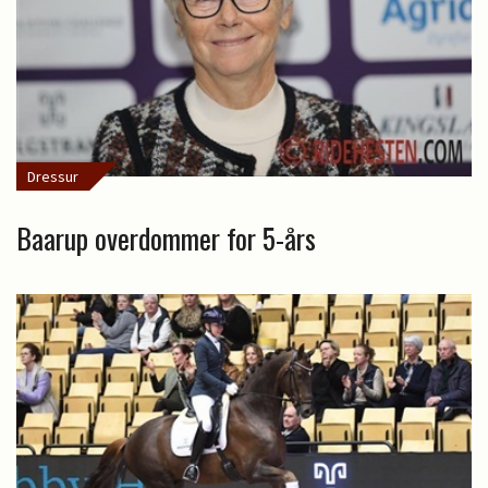
Dressur
Baarup overdommer for 5-års