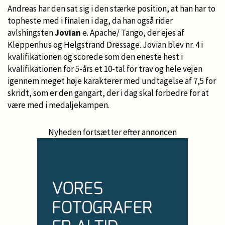
Andreas har den sat sig i den stærke position, at han har to
topheste med i finalen i dag, da han også rider
avlshingsten
Jovian
e. Apache/ Tango, der ejes af
Kleppenhus og Helgstrand Dressage. Jovian blev nr. 4 i
kvalifikationen og scorede som den eneste hest i
kvalifikationen for 5-års et 10-tal for trav og hele vejen
igennem meget høje karakterer med undtagelse af 7,5 for
skridt, som er den gangart, der i dag skal forbedre for at
være med i medaljekampen.
Nyheden fortsætter efter annoncen