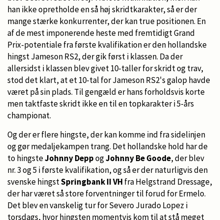
han ikke opretholde en så høj skridtkarakter, så er der
mange stærke konkurrenter, der kan true positionen. En
af de mest imponerende heste med fremtidigt Grand
Prix-potentiale fra første kvalifikation er den hollandske
hingst Jameson RS2, der gik først i klassen. Da der
allersidst i klassen blev givet 10-taller for skridt og trav,
stod det klart, at et 10-tal for Jameson RS2's galop havde
været på sin plads. Til gengæld er hans forholdsvis korte
men taktfaste skridt ikke en til en topkarakter i 5-års
championat.
Og der er flere hingste, der kan komme ind fra sidelinjen
og gør medaljekampen trang. Det hollandske hold har de
to hingste
Johnny Depp
og
Johnny Be Goode
, der blev
nr. 3 og 5 i første kvalifikation, og så er der naturligvis den
svenske hingst
Springbank II VH
fra Helgstrand Dressage,
der har været så store forventninger til forud for Ermelo.
Det blev en vanskelig tur for Severo Jurado Lopez i
torsdags, hvor hingsten momentvis kom til at stå meget