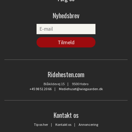
Nyhedsbrev
Ridehesten.com
Blåkildevej 15 | 9500 Hobro
+45 98 51 20 66
|
Mediehuset@wiegaarden.dk
Kontakt os
Tip os her
|
Kontakt os
|
Annoncering