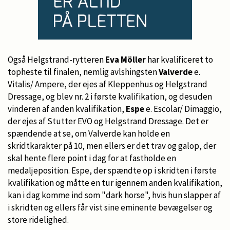
Også Helgstrand-rytteren
Eva Möller
har kvalificeret to
topheste til finalen, nemlig avlshingsten
Valverde
e.
Vitalis/ Ampere, der ejes af Kleppenhus og Helgstrand
Dressage, og blev nr. 2 i første kvalifikation, og desuden
vinderen af anden kvalifikation,
Espe
e. Escolar/ Dimaggio,
der ejes af Stutter EVO og Helgstrand Dressage. Det er
spændende at se, om Valverde kan holde en
skridtkarakter på 10, men ellers er det trav og galop, der
skal hente flere point i dag for at fastholde en
medaljeposition. Espe, der spændte op i skridten i første
kvalifikation og måtte en tur igennem anden kvalifikation,
kan i dag komme ind som "dark horse", hvis hun slapper af
i skridten og ellers får vist sine eminente bevægelser og
store ridelighed.