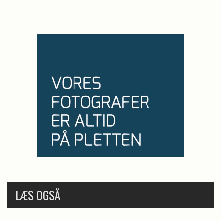
LÆS OGSÅ