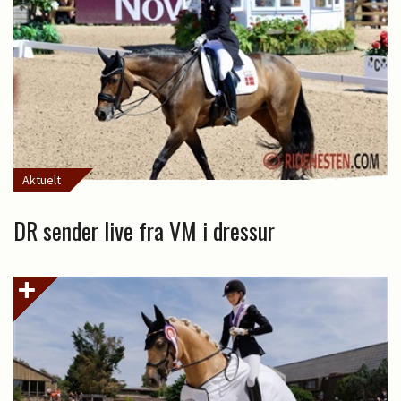
Aktuelt
DR sender live fra VM i dressur