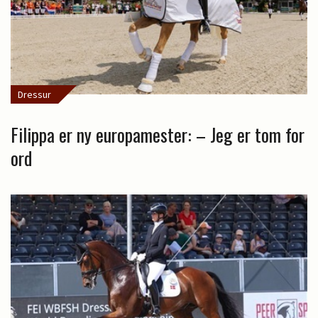
Dressur
Filippa er ny europamester: – Jeg er tom for
ord