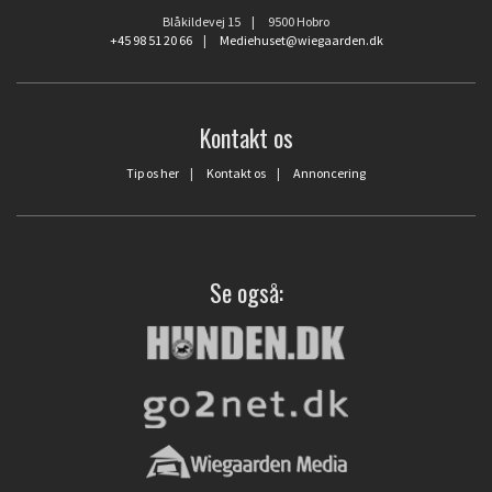
Blåkildevej 15 | 9500 Hobro
+45 98 51 20 66
|
Mediehuset@wiegaarden.dk
Kontakt os
Tip os her
|
Kontakt os
|
Annoncering
Se også: