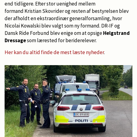
end tidligere. Efter stor uenighed mellem
formand Kristian Skovrider og resten af bestyrelsen blev
der afholdt en ekstraordinær generalforsamling, hvor
Nicolai Kowalski blev valgt som ny formand. DR-IF og
Dansk Ride Forbund blev enige om at opsige
Helgstrand
Dressage
som lærested for beriderelever.
Her kan du altid finde de mest læste nyheder
.