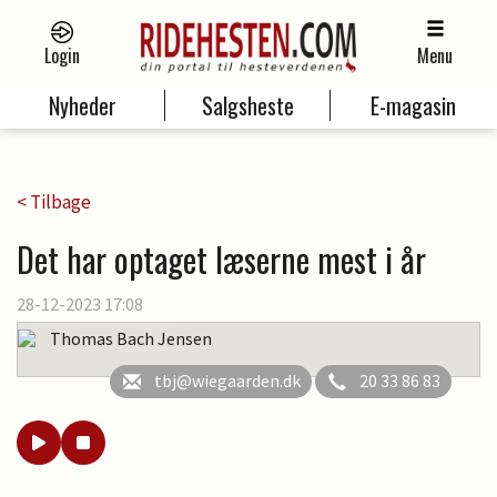
Login
Menu
Nyheder
Salgsheste
E-magasin
< Tilbage
Det har optaget læserne mest i år
28-12-2023 17:08
Thomas Bach Jensen
tbj@wiegaarden.dk
20 33 86 83