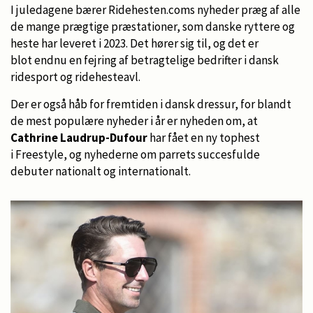
I juledagene bærer Ridehesten.coms nyheder præg af alle
de mange prægtige præstationer, som danske ryttere og
heste har leveret i 2023. Det hører sig til, og det er
blot endnu en fejring af betragtelige bedrifter i dansk
ridesport og ridehesteavl.
Der er også håb for fremtiden i dansk dressur, for blandt
de mest populære nyheder i år er nyheden om, at
Cathrine Laudrup-Dufour
har fået en ny tophest
i Freestyle, og nyhederne om parrets succesfulde
debuter nationalt og internationalt.