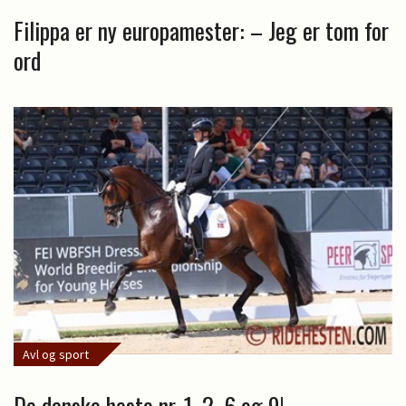
Filippa er ny europamester: – Jeg er tom for
ord
Avl og sport
De danske heste nr. 1, 2, 6 og 9!