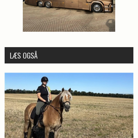
LÆS OGSÅ