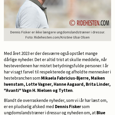
Dennis Fisker er ikke længere ungdomslandstræner i dressur.
Foto: Ridehesten.com/Kristine Ulsø Olsen
Med året 2023 er der desværre også opstået mange
dårlige nyheder. Det er altid trist at skulle meddele, når
hesteverdenen har mistet betydningsfulde personer. I år
har vi sagt farvel til respekterede og afholdte mennesker i
hestebranchen som
Mikaela Fabricius-Bjerre, Maiken
Iwenstam, Lotte Vagner, Hanne Aagaard, Brita Linder,
"Avanti" Vagn H. Nielsen og Tytten
.
Blandt de overraskende nyheder, som vi i år har læst om,
er en pludselig afsked med
Dennis Fisker
som
ungdomslandstræner i dressur og nyheden om, at
Blue