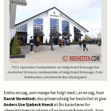
TV2's Operation X-udsendelse om Helgstrand Dressage har
medvirket til massiv medieomtale af Helgstrand Dressage. Foto:
Ridehesten.com/Annette Boe Østergaard
Endnu en sag, som mange har fulgt med i, er en sag, hvor
Dansk Varmblod
s disciplinærudvalg har besluttet at give
Anders Uve Sjøbeck Hoeck
et års karantæne for
uhensigtsmæssig ridning på en hoppekåringsplads. Som