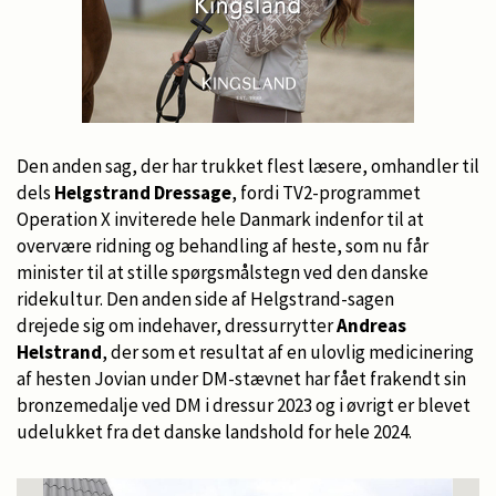
Den anden sag, der har trukket flest læsere, omhandler til
dels
Helgstrand Dressage
, fordi TV2-programmet
Operation X inviterede hele Danmark indenfor til at
overvære ridning og behandling af heste, som nu får
minister til at stille spørgsmålstegn ved den danske
ridekultur. Den anden side af Helgstrand-sagen
drejede sig om indehaver, dressurrytter
Andreas
Helstrand
, der som et resultat af en ulovlig medicinering
af hesten Jovian under DM-stævnet har fået frakendt sin
bronzemedalje ved DM i dressur 2023 og i øvrigt er blevet
udelukket fra det danske landshold for hele 2024.