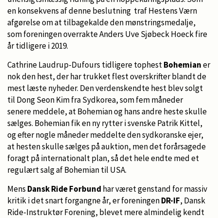
en konsekvens af denne beslutning traf Hestens Værn
afgørelse om at tilbagekalde den mønstringsmedalje,
som foreningen overrakte Anders Uve Sjøbeck Hoeck fire
år tidligere i 2019.
Cathrine Laudrup-Dufours tidligere tophest
Bohemian
er
nok den hest, der har trukket flest overskrifter blandt de
mest læste nyheder. Den verdenskendte hest blev solgt
til Dong Seon Kim fra Sydkorea, som fem måneder
senere meddele, at Bohemian og hans andre heste skulle
sælges. Bohemian fik en ny rytter i svenske Patrik Kittel,
og efter nogle måneder meddelte den sydkoranske ejer,
at hesten skulle sælges på auktion, men det forårsagede
foragt på internationalt plan, så det hele endte med et
regulært salg af Bohemian til USA.
Mens
Dansk Ride Forbund
har været genstand for massiv
kritik i det snart forgangne år, er foreningen
DR-IF
, Dansk
Ride-Instruktør Forening, blevet mere almindelig kendt