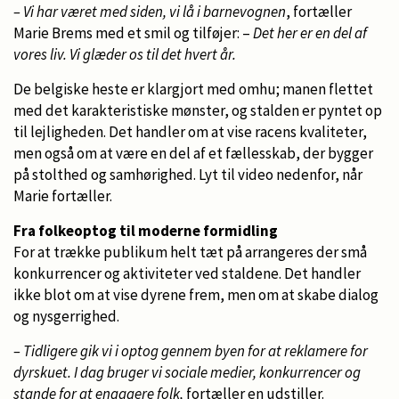
– Vi har været med siden, vi lå i barnevognen
, fortæller
Marie Brems med et smil og tilføjer: –
Det her er en del af
vores liv. Vi glæder os til det hvert år.
De belgiske heste er klargjort med omhu; manen flettet
med det karakteristiske mønster, og stalden er pyntet op
til lejligheden. Det handler om at vise racens kvaliteter,
men også om at være en del af et fællesskab, der bygger
på stolthed og samhørighed. Lyt til video nedenfor, når
Marie fortæller.
Fra folkeoptog til moderne formidling
For at trække publikum helt tæt på arrangeres der små
konkurrencer og aktiviteter ved staldene. Det handler
ikke blot om at vise dyrene frem, men om at skabe dialog
og nysgerrighed.
– Tidligere gik vi i optog gennem byen for at reklamere for
dyrskuet. I dag bruger vi sociale medier, konkurrencer og
stande for at engagere folk,
fortæller en udstiller.