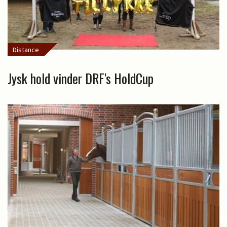
Distance
Jysk hold vinder DRF's HoldCup