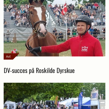
Avl
DV-succes på Roskilde Dyrskue