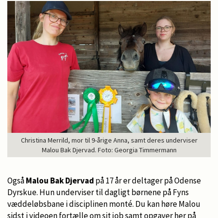
Christina Merrild, mor til 9-årige Anna, samt deres underviser
Malou Bak Djervad. Foto: Georgia Timmermann
Også
Malou Bak Djervad
på 17 år er deltager på Odense
Dyrskue. Hun underviser til dagligt børnene på Fyns
væddeløbsbane i disciplinen monté. Du kan høre Malou
sidst i videoen fortælle om sit job samt opgaver her på