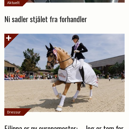
Aktuelt
Ni sadler stjålet fra forhandler
Dressur
Filippa er ny europamester: – Jeg er tom for