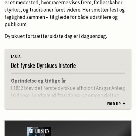
er et mødested, hvor racerne vises frem, fællesskaber
styrkes, og traditioner føres videre. Her smelter fest og
faglighed sammen – til glæde for både udstillere og
publikum.
Dyrskuet fortsætter sidste dag er i dag søndag.
FAKTA
Det fynske Dyrskues historie
Oprindelse og tidlige år
I 1832 blev det første dyrskue afholdt i Ansgar Anlæg
i Odense. Landmænd fra Odense og omegn deltog
med deres kvæg, som blev vurderet ved indgangen.
FOLD UP
Kun de bedste dyr blev godkendt til at deltage i
selve udstillingen. Dette tidlige dyrskue var en
vigtig begivenhed for at fremme landbrugets
udvikling og avl.