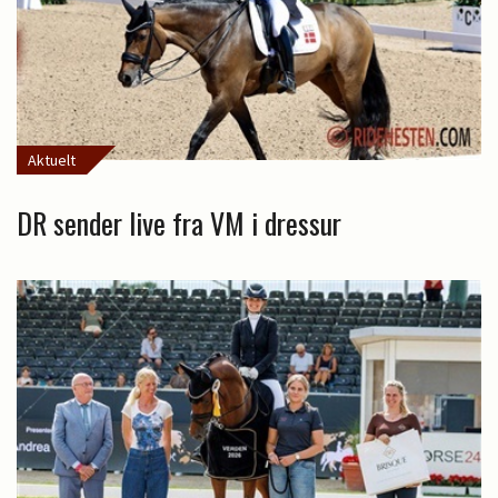
Aktuelt
DR sender live fra VM i dressur