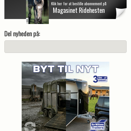
Klik her for at bestille abonnement på
I 1882 blev Det Fynske Fællesskue afholdt som et
Magasinet Ridehesten
samarbejde mellem Patriotisk Selskab og seks
landboforeninger. Dette var starten på det, der
senere blev Det Fynske Dyrskue. I 1902 blev
Del nyheden på:
fællesorganisationen uafhængig af Patriotisk
Selskab.
Flytning og udvikling
I 1961 blev dyrskuet flyttet til den nuværende plads
syd for Kløvermosevej i Odense, da den tidligere
plads ikke længere kunne rumme det voksende
arrangement. Denne nye placering gav plads til flere
bygninger og udstillinger. I 2020 bestod området af
cirka 50 faste bygninger og havde et årligt besøgstal
på omkring 50.000.
Fra landbrug til folkefest
Oprindeligt var formålet med dyrskuet at fremme
avl og udvikling i landbruget gennem udstilling af