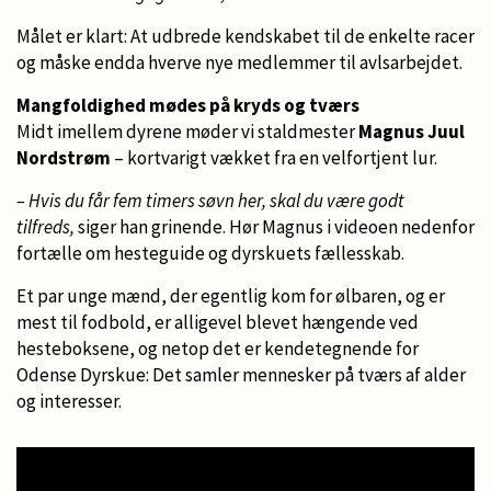
Målet er klart: At udbrede kendskabet til de enkelte racer
og måske endda hverve nye medlemmer til avlsarbejdet.
Mangfoldighed mødes på kryds og tværs
Midt imellem dyrene møder vi staldmester
Magnus Juul
Nordstrøm
– kortvarigt vækket fra en velfortjent lur.
– Hvis du får fem timers søvn her, skal du være godt
tilfreds,
siger han grinende. Hør Magnus i videoen nedenfor
fortælle om hesteguide og dyrskuets fællesskab.
Et par unge mænd, der egentlig kom for ølbaren, og er
mest til fodbold, er alligevel blevet hængende ved
hesteboksene, og netop det er kendetegnende for
Odense Dyrskue: Det samler mennesker på tværs af alder
og interesser.