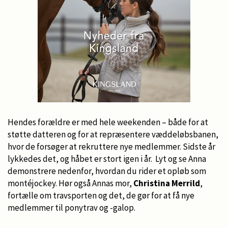
Hendes forældre er med hele weekenden – både for at
støtte datteren og for at repræsentere væddeløbsbanen,
hvor de forsøger at rekruttere nye medlemmer. Sidste år
lykkedes det, og håbet er stort igen i år. Lyt og se Anna
demonstrere nedenfor, hvordan du rider et opløb som
montéjockey. Hør også Annas mor,
Christina Merrild
,
fortælle om travsporten og det, de gør for at få nye
medlemmer til ponytrav og -galop.