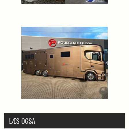
dyr og landbrugsredskaber. I dag er det også en
folkefest med aktiviteter som tombola, små
konkurrencer og børnedyrskue. Børnedyrskuet blev
introduceret i 1953 og giver børn mulighed for at
fremvise deres kæledyr.
Moderne tiltag og fokusområder
I de senere år har dyrskuet udvidet sit fokus til at
inkludere fødevarer og bæredygtighed. I 2024 blev
Fødevarefestivalen introduceret, hvor besøgende
kan smage på lokale, fynske fødevarer og deltage i
madrelaterede aktiviteter.
LÆS OGSÅ