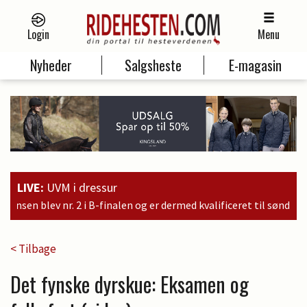
Login
Menu
Nyheder
Salgsheste
E-magasin
LIVE:
UVM i dressur
dermed kvalificeret til søndagens finale
< Tilbage
Det fynske dyrskue: Eksamen og