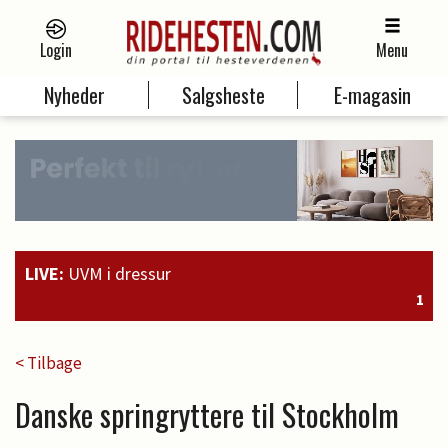
Login
Menu
Nyheder
Salgsheste
E-magasin
LIVE:
UVM i dressur
19:00
Guld til Faustino G. og sølv til Dizzy
< Tilbage
Danske springryttere til Stockholm