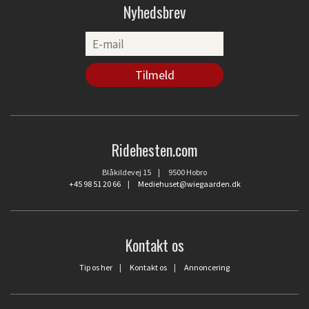
Nyhedsbrev
Ridehesten.com
Blåkildevej 15 | 9500 Hobro
+45 98 51 20 66
|
Mediehuset@wiegaarden.dk
Kontakt os
Tip os her
|
Kontakt os
|
Annoncering