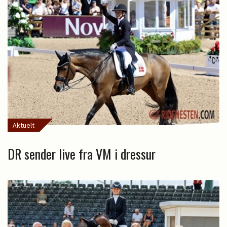
Aktuelt
DR sender live fra VM i dressur