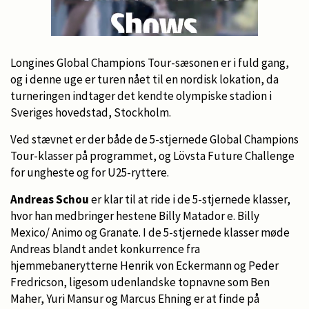
Longines Global Champions Tour-sæsonen er i fuld gang,
og i denne uge er turen nået til en nordisk lokation, da
turneringen indtager det kendte olympiske stadion i
Sveriges hovedstad, Stockholm.
Ved stævnet er der både de 5-stjernede Global Champions
Tour-klasser på programmet, og Lövsta Future Challenge
for ungheste og for U25-ryttere.
Andreas Schou
er klar til at ride i de 5-stjernede klasser,
hvor han medbringer hestene Billy Matador e. Billy
Mexico/ Animo og Granate. I de 5-stjernede klasser møde
Andreas blandt andet konkurrence fra
hjemmebanerytterne Henrik von Eckermann og Peder
Fredricson, ligesom udenlandske topnavne som Ben
Maher, Yuri Mansur og Marcus Ehning er at finde på