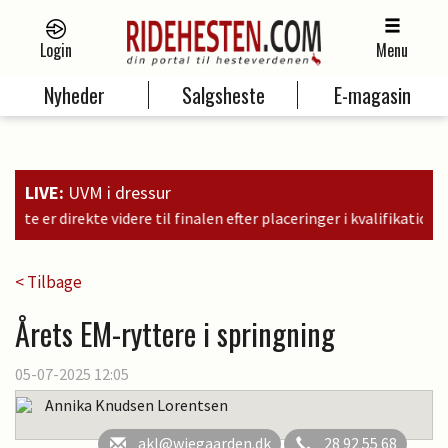
Login
Menu
Nyheder
Salgsheste
E-magasin
LIVE:
UVM i dressur
en efter placeringer i kvalifikationen som nr. 6, 9 og 11
< Tilbage
Årets EM-ryttere i springning
05-07-2025 12:05
Annika Knudsen Lorentsen
akl@wiegaarden.dk
28 92 55 68