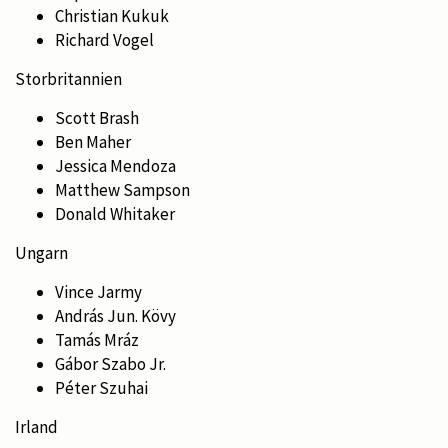
Christian Kukuk
Richard Vogel
Storbritannien
Scott Brash
Ben Maher
Jessica Mendoza
Matthew Sampson
Donald Whitaker
Ungarn
Vince Jarmy
András Jun. Kövy
Tamás Mráz
Gábor Szabo Jr.
Péter Szuhai
Irland