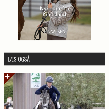
LÆS OGSÅ