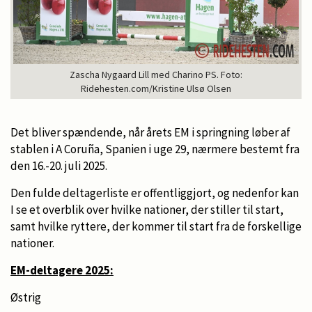
Zascha Nygaard Lill med Charino PS. Foto:
Ridehesten.com/Kristine Ulsø Olsen
Det bliver spændende, når årets EM i springning løber af
stablen i A Coruña, Spanien i uge 29, nærmere bestemt fra
den 16.-20. juli 2025.
Den fulde deltagerliste er offentliggjort, og nedenfor kan
I se et overblik over hvilke nationer, der stiller til start,
samt hvilke ryttere, der kommer til start fra de forskellige
nationer.
EM-deltagere 2025:
Østrig