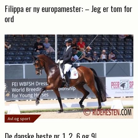
Filippa er ny europamester: – Jeg er tom for
ord
Avl og sport
De danske heste nr. 1, 2, 6 og 9!