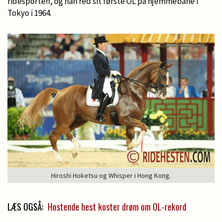
ridesporten, og han red sit første OL på hjemmebane i
Tokyo i 1964.
Hiroshi Hoketsu og Whisper i Hong Kong.
LÆS OGSÅ:
Hostende hest koster drøm om OL-rekord