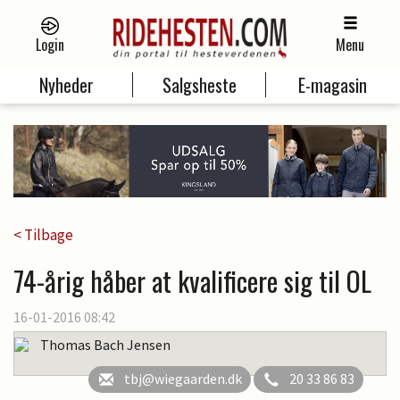
Login
Menu
Nyheder
Salgsheste
E-magasin
< Tilbage
74-årig håber at kvalificere sig til OL
16-01-2016 08:42
Thomas Bach Jensen
tbj@wiegaarden.dk
20 33 86 83