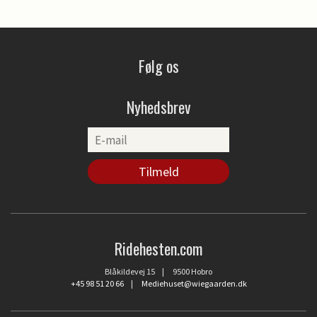
Følg os
Nyhedsbrev
Ridehesten.com
Blåkildevej 15 | 9500 Hobro
+45 98 51 20 66
|
Mediehuset@wiegaarden.dk