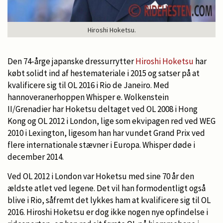
Hiroshi Hoketsu.
Den 74-årge japanske dressurrytter
Hiroshi Hoketsu
har
købt solidt ind af hestemateriale i 2015 og satser på at
kvalificere sig til OL 2016 i Rio de Janeiro. Med
hannoveranerhoppen Whisper e. Wolkenstein
II/Grenadier har Hoketsu deltaget ved OL 2008 i Hong
Kong og OL 2012 i London, lige som ekvipagen red ved WEG
2010 i Lexington, ligesom han har vundet Grand Prix ved
flere internationale stævner i Europa. Whisper døde i
december 2014.
Ved OL 2012 i London var Hoketsu med sine 70 år den
ældste atlet ved legene. Det vil han formodentligt også
blive i Rio, såfremt det lykkes ham at kvalificere sig til OL
2016. Hiroshi Hoketsu er dog ikke nogen nye opfindelse i