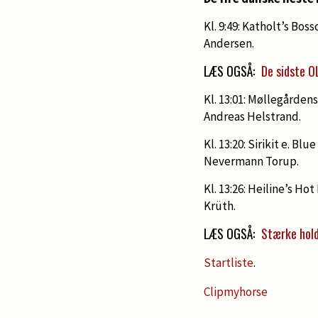
Kl. 9:49: Katholt’s Bos
Andersen.
LÆS OGSÅ:
De sidste OL
Kl. 13:01: Møllegården
Andreas Helstrand.
Kl. 13:20: Sirikit e. B
Nevermann Torup.
Kl. 13:26: Heiline’s Ho
Krüth.
LÆS OGSÅ:
Stærke hold 
Startliste
.
Clipmyhorse