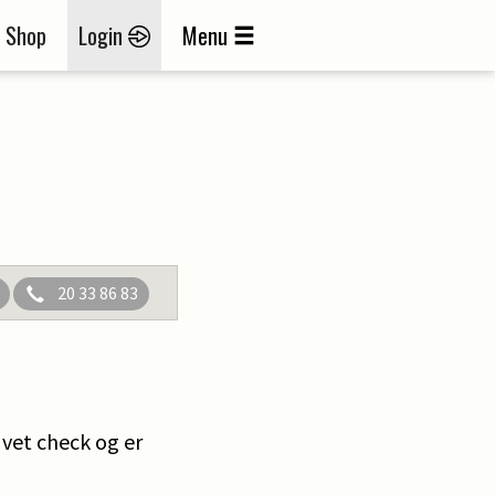
Shop
Login
Menu
20 33 86 83
 vet check og er