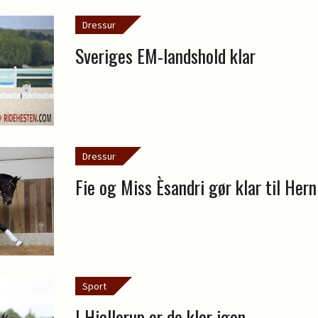
Dressur
Sveriges EM-landshold klar
Dressur
Fie og Miss Èsandri gør klar til Hern
Sport
I Hjallerup er de klar igen