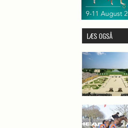
LÆS OGSÅ