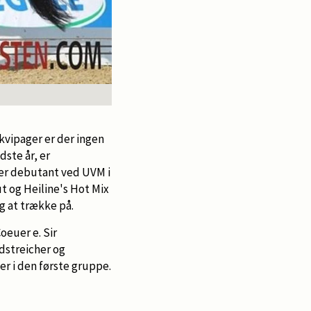
Damon's Delorange og Helen Langehanenberg. H
kvipager er der ingen
dste år, er
 er debutant ved UVM i
t og Heiline's Hot Mix
ng at trække på.
oeuer e. Sir
dstreicher og
er i den første gruppe.