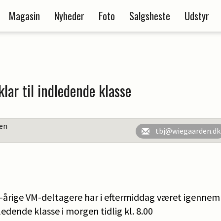
Magasin
Nyheder
Foto
Salgsheste
Udstyr
lar til indledende klasse
en
tbj@wiegaarden.dk
6-årige VM-deltagere har i eftermiddag været igennem
dledende klasse i morgen tidlig kl. 8.00