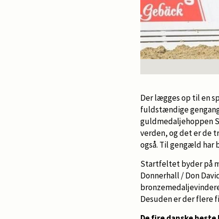
Der lægges op til en s
fuldstændige genganger
guldmedaljehoppen Sir
verden, og det er de t
også. Til gengæld har 
Startfeltet byder på m
Donnerhall / Don Davi
bronzemedaljevinderen 
Desuden er der flere fi
De fire danske heste 