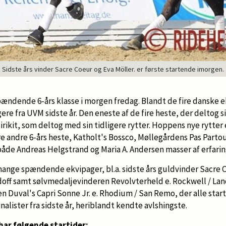
Sidste års vinder Sacre Coeur og Eva Möller. er første startende imorgen.
pændende 6-års klasse i morgen fredag. Blandt de fire danske e
e fra UVM sidste år. Den eneste af de fire heste, der deltog si
ikit, som deltog med sin tidligere rytter. Hoppens nye rytter
re andre 6-års heste, Katholt's Bossco, Møllegårdens Pas Partou
både Andreas Helgstrand og Maria A. Andersen masser af erfari
ange spændende ekvipager, bl.a. sidste års guldvinder Sacre C
doff samt sølvmedaljevinderen Revolvterheld e. Rockwell / Lan
Duval's Capri Sonne Jr. e. Rhodium / San Remo, der alle start
nalister fra sidste år, heriblandt kendte avlshingste.
har følgende startider: