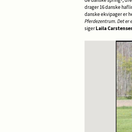
drager 16 danske hafli
danske ekvipager er he
Pferdezentrum. Det er et
siger
Laila Carstense