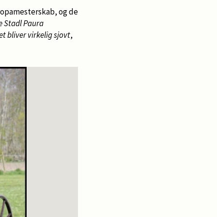
europamesterskab, og de
ke Stadl Paura
t bliver virkelig sjovt
,