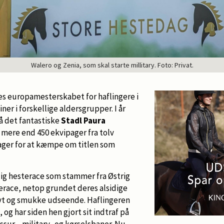
Walero og Zenia, som skal starte millitary. Foto: Privat.
es europamesterskabet for haflingere i
iner i forskellige aldersgrupper. I år
på det fantastiske
Stadl Paura
r mere end 450 ekvipager fra tolv
tager for at kæmpe om titlen som
dig hesterace som stammer fra Østrig
erace, netop grundet deres alsidige
myt og smukke udseende. Haflingeren
 og har siden hen gjort sit indtraf på
ssur-, military- og kørselsbaner. Nu