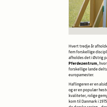
Hvert tredje år afhold
fem forskellige discipl
afholdes det i Østrig 
Pferdezentrum
, hvo
forskellige lande del
europamester.
Haflingeren er en alsi
og er en populær hest
kvaliteter, rolige ge
kom til Danmark i 1975,
de danske spring-, dre