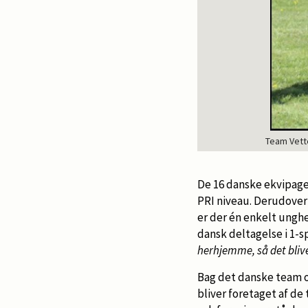
Team Vette
De 16 danske ekvipager
PRI niveau. Derudover
er der én enkelt unghes
dansk deltagelse i 1-
herhjemme, så det bli
Bag det danske team og
bliver foretaget af de 