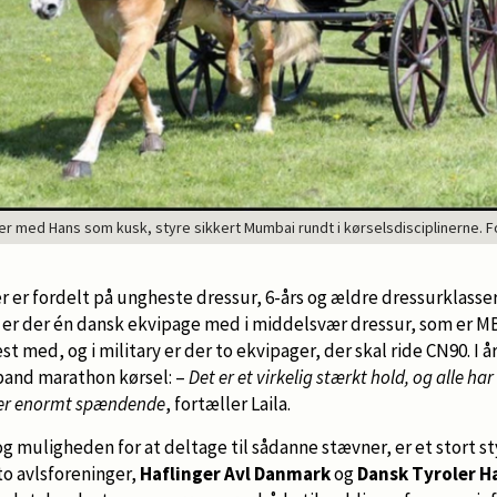
r med Hans som kusk, styre sikkert Mumbai rundt i kørselsdisciplinerne. Fo
 er fordelt på ungheste dressur, 6-års og ældre dressurklasser,
 er der én dansk ekvipage med i middelsvær dressur, som er MB
t med, og i military er der to ekvipager, der skal ride CN90. I å
spand marathon kørsel: –
Det er et virkelig stærkt hold, og alle har
ver enormt spændende
, fortæller Laila.
 muligheden for at deltage til sådanne stævner, er et stort s
to avlsforeninger,
Haflinger Avl Danmark
og
Dansk Tyroler H