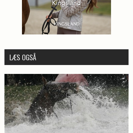
LÆS OGSÅ