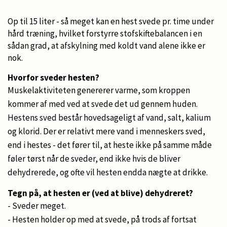
Op til 15 liter - så meget kan en hest svede pr. time under
hård træning, hvilket forstyrre stofskiftebalancen i en
sådan grad, at afskylning med koldt vand alene ikke er
nok.
Hvorfor sveder hesten?
Muskelaktiviteten genererer varme, som kroppen
kommer af med ved at svede det ud gennem huden.
Hestens sved består hovedsageligt af vand, salt, kalium
og klorid. Der er relativt mere vand i menneskers sved,
end i hestes - det fører til, at heste ikke på samme måde
føler tørst når de sveder, end ikke hvis de bliver
dehydrerede, og ofte vil hesten endda nægte at drikke.
Tegn på, at hesten er (ved at blive) dehydreret?
- Sveder meget.
- Hesten holder op med at svede, på trods af fortsat