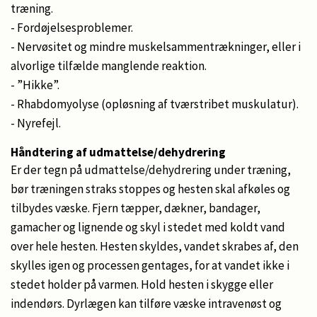
træning.
- Fordøjelsesproblemer.
- Nervøsitet og mindre muskelsammentrækninger, eller i
alvorlige tilfælde manglende reaktion.
- ”Hikke”.
- Rhabdomyolyse (opløsning af tværstribet muskulatur).
- Nyrefejl.
Håndtering af udmattelse/dehydrering
Er der tegn på udmattelse/dehydrering under træning,
bør træningen straks stoppes og hesten skal afkøles og
tilbydes væske. Fjern tæpper, dækner, bandager,
gamacher og lignende og skyl i stedet med koldt vand
over hele hesten. Hesten skyldes, vandet skrabes af, den
skylles igen og processen gentages, for at vandet ikke i
stedet holder på varmen. Hold hesten i skygge eller
indendørs. Dyrlægen kan tilføre væske intravenøst og