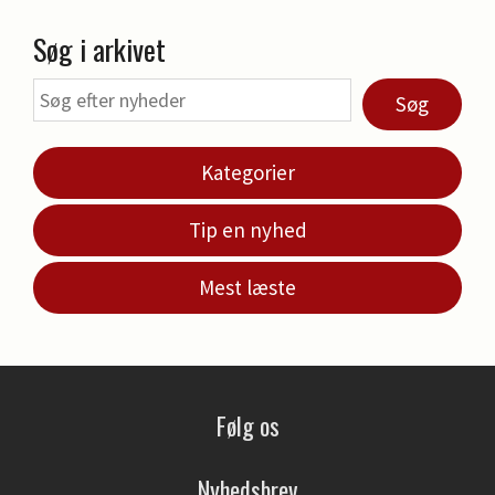
Søg i arkivet
Søg
Kategorier
Tip en nyhed
Mest læste
Følg os
Nyhedsbrev