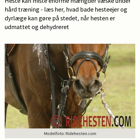
Heste kan miste enorme mængder væske under
hård træning - læs her, hvad bade hesteejer og
dyrlæge kan gøre på stedet, når hesten er
udmattet og dehydreret
Modelfoto: Ridehesten.com