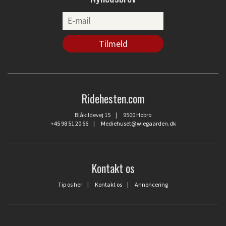
Ridehesten.com
Blåkildevej 15 | 9500 Hobro
+45 98 51 20 66
|
Mediehuset@wiegaarden.dk
Kontakt os
Tip os her
|
Kontakt os
|
Annoncering