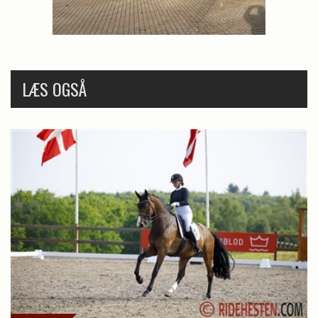
LÆS OGSÅ