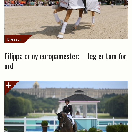
Dressur
Filippa er ny europamester: – Jeg er tom for
ord