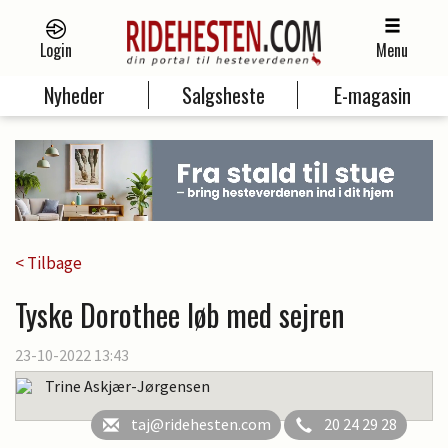
Login
Menu
Nyheder
Salgsheste
E-magasin
< Tilbage
Tyske Dorothee løb med sejren
23-10-2022 13:43
Trine Askjær-Jørgensen
taj@ridehesten.com
20 24 29 28