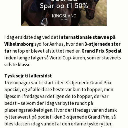
I dag er sidste dag ved det
internationale stævne på
Vilhelmsborg
syd for Aarhus, hvor den
3-stjernede stor
tur
netop er blevet afsluttet med en
Grand Prix Special
.
Inden længe følger så World Cup-küren, som er stævnets
sidste klasse.
Tysk sejr til allersidst
15 ekvipager var til start i den 3-stjernede Grand Prix
Special, og af alle disse heste var kun to hopper, men
ligesom i fredags var det igen de to hopper, der var
bedst – selvom der i dag var bytte rundt på
placeringsrækkefølgen. Hvor der i fredags var en dansk
rytter øverst på podiet i den 3-stjernede Grand Prix, så
blev klassen i dag vundet af den erfarne tyske rytter,