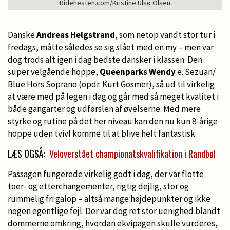
Ridehesten.com/Kristine Ulsø Olsen
Danske
Andreas Helgstrand
, som netop vandt stor tur i
fredags, måtte således se sig slået med en my – men var
dog trods alt igen i dag bedste dansker i klassen. Den
super velgående hoppe,
Queenparks Wendy
e. Sezuan/
Blue Hors Soprano (opdr. Kurt Gosmer), så ud til virkelig
at være med på legen i dag og går med så meget kvalitet i
både gangarter og udførslen af øvelserne. Med mere
styrke og rutine på det her niveau kan den nu kun 8-årige
hoppe uden tvivl komme til at blive helt fantastisk.
LÆS OGSÅ:
Veloverstået championatskvalifikation i Randbøl
Passagen fungerede virkelig godt i dag, der var flotte
toer- og etterchangementer, rigtig dejlig, stor og
rummelig fri galop – altså mange højdepunkter og ikke
nogen egentlige fejl. Der var dog ret stor uenighed blandt
dommerne omkring, hvordan ekvipagen skulle vurderes,