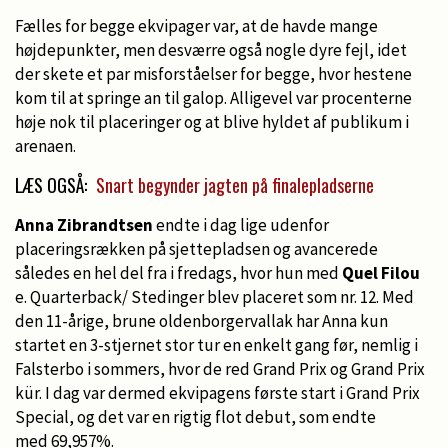
Fælles for begge ekvipager var, at de havde mange
højdepunkter, men desværre også nogle dyre fejl, idet
der skete et par misforståelser for begge, hvor hestene
kom til at springe an til galop. Alligevel var procenterne
høje nok til placeringer og at blive hyldet af publikum i
arenaen.
LÆS OGSÅ:
Snart begynder jagten på finalepladserne
Anna Zibrandtsen
endte i dag lige udenfor
placeringsrækken på sjettepladsen og avancerede
således en hel del fra i fredags, hvor hun med
Quel Filou
e. Quarterback/ Stedinger blev placeret som nr. 12. Med
den 11-årige, brune oldenborgervallak har Anna kun
startet en 3-stjernet stor tur en enkelt gang før, nemlig i
Falsterbo i sommers, hvor de red Grand Prix og Grand Prix
kür. I dag var dermed ekvipagens første start i Grand Prix
Special, og det var en rigtig flot debut, som endte
med 69,957%.