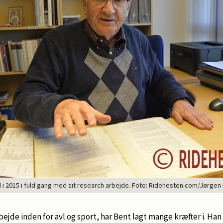
 i 2015 i fuld gang med sit research arbejde. Foto: Ridehesten.com/Jørge
bejde inden for avl og sport, har Bent lagt mange kræfter i. H