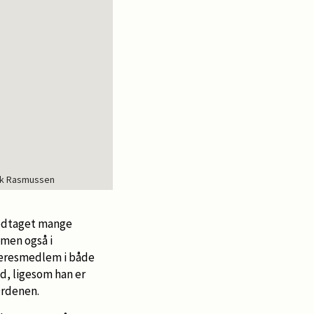
Bak Rasmussen
 modtaget mange
, men også i
 æresmedlem i både
, ligesom han er
 Ordenen.