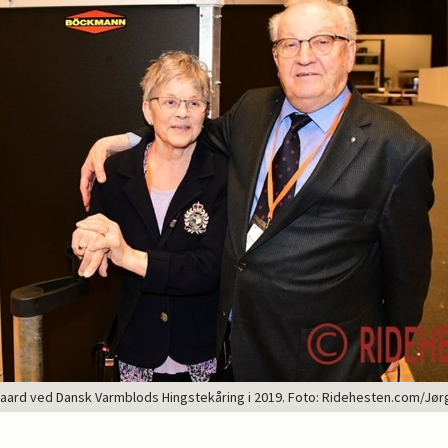
aard ved Dansk Varmblods Hingstekåring i 2019. Foto: Ridehesten.com/J