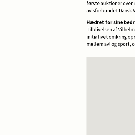
første auktioner over 
avlsforbundet Dansk V
Hædret for sine bedr
Tilblivelsen af Vilhel
initiativet omkring op
mellem avl og sport, o