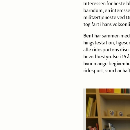
Interessen for heste b
barndom, en interesse
militærtjeneste ved D
tog fart i hans voksenli
Bent har sammen med s
hingstestation, ligeso
alle ridesportens disc
hovedbestyrelse i 15 
hvor mange begivenhed
ridesport, som har haf