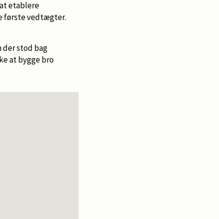
 at etablere
e første vedtægter.
m der stod bag
ske at bygge bro