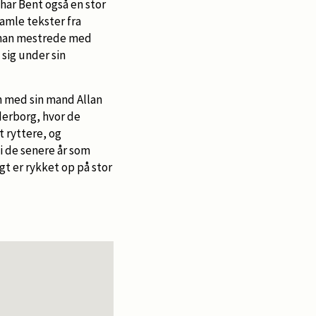
ar Bent også en stor
samle tekster fra
m han mestrede med
 sig under sin
n med sin mand Allan
derborg, hvor de
 ryttere, og
 i de senere år som
gt er rykket op på stor