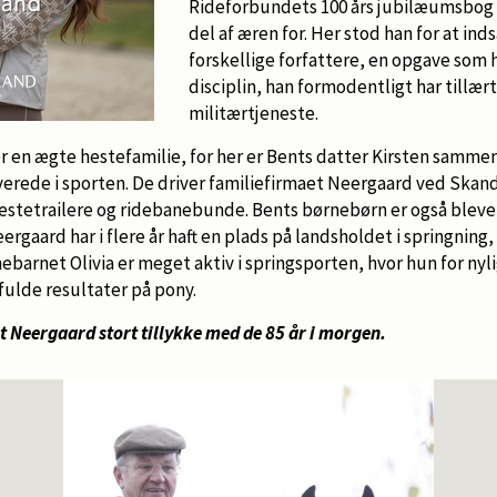
Rideforbundets 100 års jubilæumsbog h
del af æren for. Her stod han for at ind
forskellige forfattere, en opgave so
disciplin, han formodentligt har tillært
militærtjeneste.
r en ægte hestefamilie, for her er Bents datter Kirsten samme
verede i sporten. De driver familiefirmaet Neergaard ved Skan
estetrailere og ridebanebunde. Bents børnebørn er også blevet
rgaard har i flere år haft en plads på landsholdet i springning,
ebarnet Olivia er meget aktiv i springsporten, hvor hun for nyli
sfulde resultater på pony.
 Neergaard stort tillykke med de 85 år i morgen.