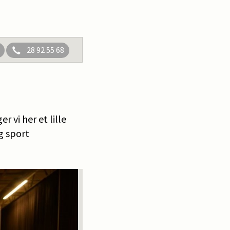
28 92 55 68
 vi her et lille
g sport