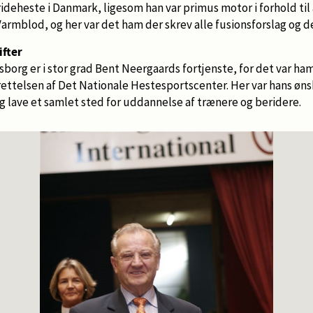
rideheste i Danmark, ligesom han var primus motor i forhold til
armblod, og her var det ham der skrev alle fusionsforslag og d
ifter
msborg er i stor grad Bent Neergaards fortjenste, for det var ha
rettelsen af Det Nationale Hestesportscenter. Her var hans øn
g lave et samlet sted for uddannelse af trænere og beridere.