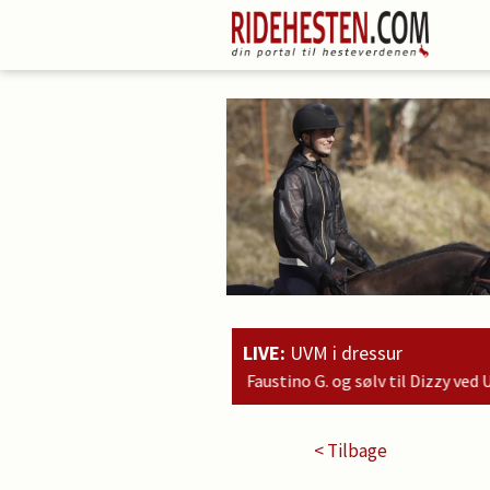
LIVE:
UVM i dressur
no G. og sølv til Dizzy ved UVM for 6-års!
< Tilbage