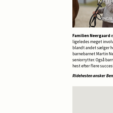
Familien Neergaard
e
ligeledes meget invol
blandt andet sælger h
barnebarnet Martin Nee
seniorrytter. Også barn
hest efter flere succe
Ridehesten ønsker Bent