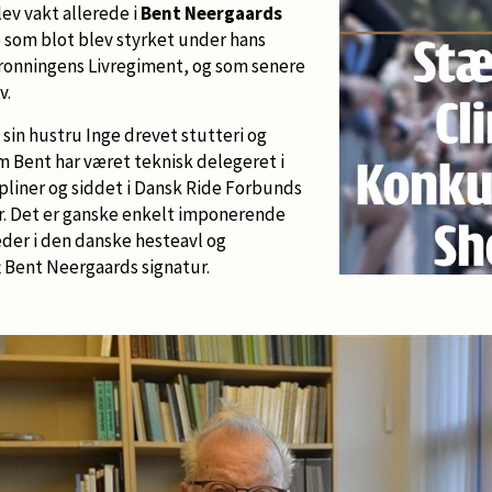
lev vakt allerede i
Bent Neergaards
 som blot blev styrket under hans
ronningens Livregiment, og som senere
v.
in hustru Inge drevet stutteri og
m Bent har været teknisk delegeret i
ipliner og siddet i Dansk Ride Forbunds
år. Det er ganske enkelt imponerende
er i den danske hesteavl og
t Bent Neergaards signatur.