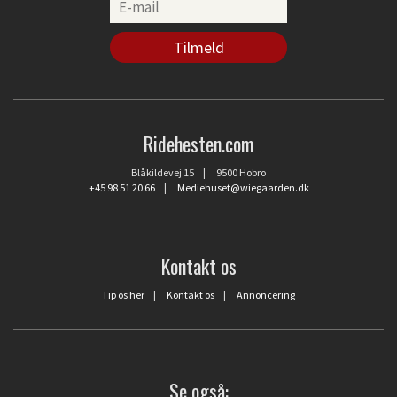
Ridehesten.com
Blåkildevej 15 | 9500 Hobro
+45 98 51 20 66
|
Mediehuset@wiegaarden.dk
Kontakt os
Tip os her
|
Kontakt os
|
Annoncering
Se også: