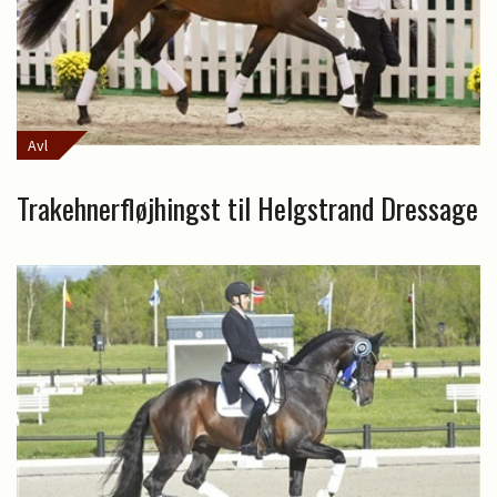
Avl
Trakehnerfløjhingst til Helgstrand Dressage