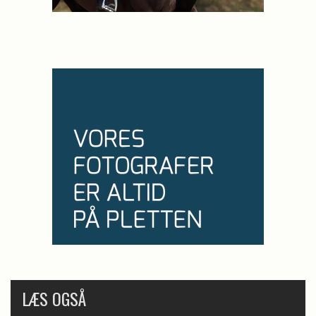
LÆS OGSÅ