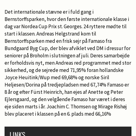
Det internationale stævne er i fuld gang i
Bernstorffsparken, hvor den første internationale klasse i
dag var Nordea Cup Prix st. Georges. 24 ryttere mødte til
start i klassen. Andreas Helgstrand kom til
Bernstorffsparken med en frisk sejr på Famaso fra
Bundgaard Byg Cup, der blev afviklet ved DM i dressur for
seniorer på Broholm i slutningen af juli. Deres samarbejde
er forholdsvis nyt, men Andreas red programmet med stor
sikkerhed, og de sejrede med 71,95% foran hollandske
Joyce Heuitink/Wup med 69,68% og norske Siril
Heljesen/Dorina på tredjepladsen med 67,74% Famaso er
8 år og efter Fürst Heinrich, han ejes af Anette og Peter
Ejlersgaard, og den velgående Famaso har været i deres
eje siden marts i år. Joachim C. Thomsen og Mirage Rishøj
blev placeret i klassen på en 6. plads med 66,16%
LINKS