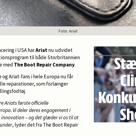
Foto: Ariat
ncering i USA har
Ariat
nu udvidet
ationsprogram til både Storbritannien
de med
The Boot Repair Company
.
 og Ariat-fans i hele Europa nu får
lle reparationer, som forlænger
lingsfodtøj.
e Ariats første officielle
uropa. Vi deler deres engagement i
innovation – og det glæder vi os til at
kunder
, lyder det fra The Boot Repair