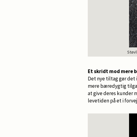
Støvl
Et skridt mod mere
Det nye tiltag gør det
mere bæredygtig tilgan
at give deres kunder 
levetiden på et i forv