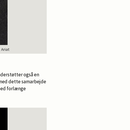
 Ariat
nderstøtter også en
r med dette samarbejde
rmed forlænge