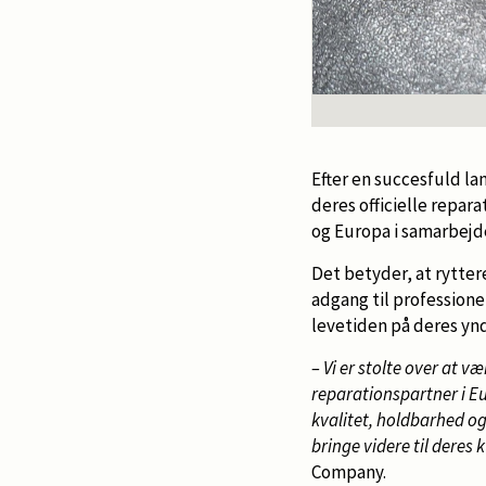
Efter en succesfuld la
deres officielle repar
og Europa i samarbej
Det betyder, at ryttere
adgang til professione
levetiden på deres ynd
– Vi er stolte over at vær
reparationspartner i E
kvalitet, holdbarhed og 
bringe videre til deres 
Company.