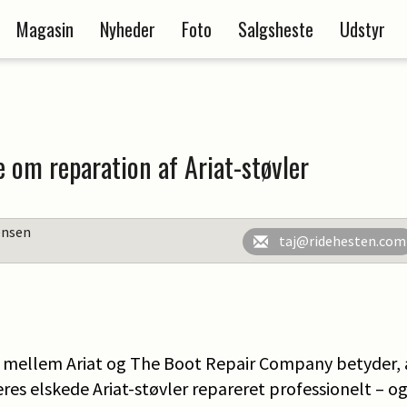
Magasin
Nyheder
Foto
Salgsheste
Udstyr
 om reparation af Ariat-støvler
ensen
taj@ridehesten.com
b mellem Ariat og The Boot Repair Company betyder,
eres elskede Ariat-støvler repareret professionelt – 