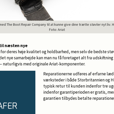
 The Boot Repair Company til at kunne give dine trætte støvler nyt liv. He
Foto: Ariat
 til næsten nye
t for deres høje kvalitet og holdbarhed, men selv de bedste st
et nye samarbejde kan man nu få foretaget alt fra udskiftning af
 – naturligvis med originale Ariat-komponenter.
Reparationerne udføres af erfarne læ
værksteder i både Storbritannien og Ho
typisk retur til kunden indenfor tre ug
indenfor garantiperioden er gratis, me
garantien tilbydes betalte reparationer 