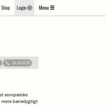
Shop
Login
Menu
20 24 29 28
 at europæiske
og mere bæredygtigt