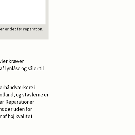
r er det før reparation.
øvler kræver
 lynlåse og såler til
derhåndværkere i
lland, og støvlerne er
er. Reparationer
ns der uden for
af høj kvalitet.