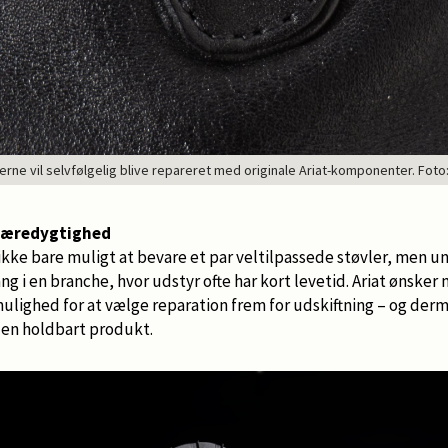
erne vil selvfølgelig blive repareret med originale Ariat-komponenter. Foto:
 bæredygtighed
 ikke bare muligt at bevare et par veltilpassede støvler, men u
g i en branche, hvor udstyr ofte har kort levetid. Ariat ønske
mulighed for at vælge reparation frem for udskiftning – og de
ejen holdbart produkt.