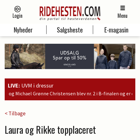
Login
Menu
Nyheder
Salgsheste
E-magasin
LIVE:
UVM i dressur
ristensen blev nr. 2 i B-finalen og er dermed kvalificeret til sø
< Tilbage
Laura og Rikke topplaceret