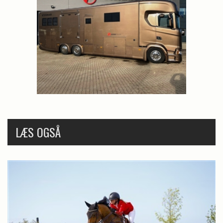
LÆS OGSÅ