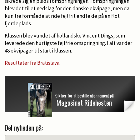
sikrede sig en plads i omspringningen. I omspringningen
blev det til et nedslag for den danske ekvipage, men da
kun tre formåede at ride fejlfrit endte de på en flot
fjerdeplads.
Klassen blev vundet af hollandske Vincent Dings, som
leverede den hurtigste fejlfrie omspringning. I alt var der
48 ekvipager til start i klassen.
Resultater fra Bratislava.
Klik her for at bestille abonnement på
Magasinet Ridehesten
Del nyheden på: