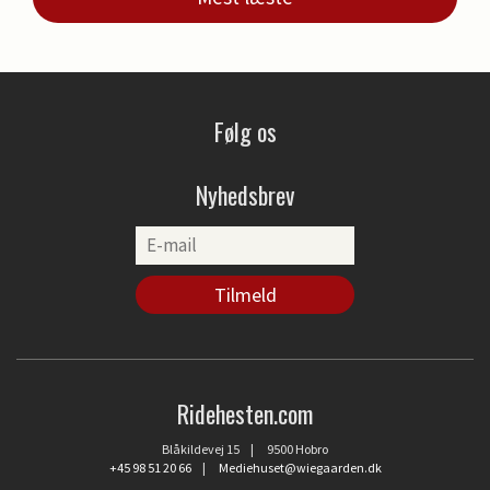
Følg os
Nyhedsbrev
Ridehesten.com
Blåkildevej 15 | 9500 Hobro
+45 98 51 20 66
|
Mediehuset@wiegaarden.dk