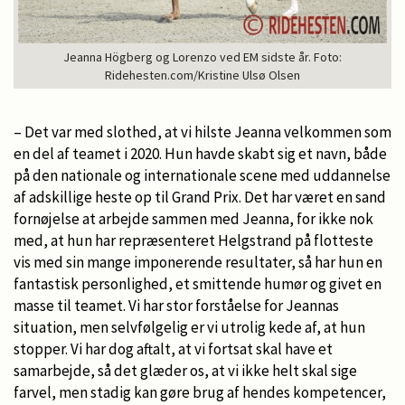
Jeanna Högberg og Lorenzo ved EM sidste år. Foto:
Ridehesten.com/Kristine Ulsø Olsen
– Det var med slothed, at vi hilste Jeanna velkommen som
en del af teamet i 2020. Hun havde skabt sig et navn, både
på den nationale og internationale scene med uddannelse
af adskillige heste op til Grand Prix. Det har været en sand
fornøjelse at arbejde sammen med Jeanna, for ikke nok
med, at hun har repræsenteret Helgstrand på flotteste
vis med sin mange imponerende resultater, så har hun en
fantastisk personlighed, et smittende humør og givet en
masse til teamet. Vi har stor forståelse for Jeannas
situation, men selvfølgelig er vi utrolig kede af, at hun
stopper. Vi har dog aftalt, at vi fortsat skal have et
samarbejde, så det glæder os, at vi ikke helt skal sige
farvel, men stadig kan gøre brug af hendes kompetencer,