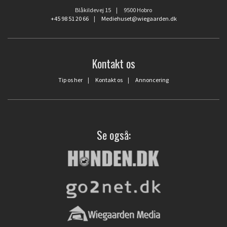
Blåkildevej 15 | 9500 Hobro
+45 98 51 20 66
|
Mediehuset@wiegaarden.dk
Kontakt os
Tip os her
|
Kontakt os
|
Annoncering
Se også: