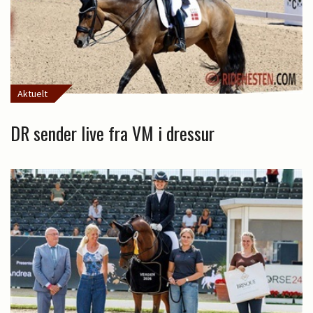
Aktuelt
DR sender live fra VM i dressur