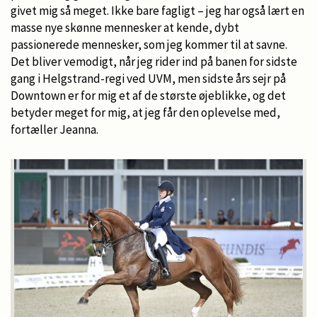
givet mig så meget. Ikke bare fagligt – jeg har også lært en
masse nye skønne mennesker at kende, dybt
passionerede mennesker, som jeg kommer til at savne.
Det bliver vemodigt, når jeg rider ind på banen for sidste
gang i Helgstrand-regi ved UVM, men sidste års sejr på
Downtown er for mig et af de største øjeblikke, og det
betyder meget for mig, at jeg får den oplevelse med,
fortæller Jeanna.