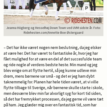
Jeanna Högberg og Hesselhøj Down Town ved UVM sidste år. Foto:
Ridehesten.com/Annette Boe Østergaard
– Det har ikke været nogen nem beslutning, da jeg elsker
at være her. Det har været to fantastiske år, hvor jeg har
fået mulighed for at være en del af det succesfulde team
og ride nogle af verdens bedste heste. Min mand og jeg
blev enige om at flytte hertil, så jeg kunne udleve min
drøm, mens børnene var små - og det er jeg ham dybt
taknemmelig for. Planen har hele tiden været, at vi ville
flytte tilbage til Sverige, når børnene skulle starte i skole,
men desværre blev min far alvorligt syg for kort tid siden,
så det har fremrykket processen, da jeg gerne vil være tæt
på ham. Jeg glæder mig over en fantastisk tid, som har