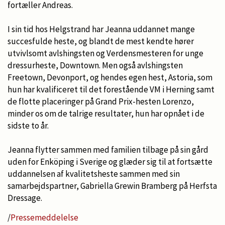
fortæller Andreas.
I sin tid hos Helgstrand har Jeanna uddannet mange
succesfulde heste, og blandt de mest kendte hører
utvivlsomt avlshingsten og Verdensmesteren for unge
dressurheste, Downtown. Men også avlshingsten
Freetown, Devonport, og hendes egen hest, Astoria, som
hun har kvalificeret til det forestående VM i Herning samt
de flotte placeringer på Grand Prix-hesten Lorenzo,
minder os om de talrige resultater, hun har opnået i de
sidste to år.
Jeanna flytter sammen med familien tilbage på sin gård
uden for Enköping i Sverige og glæder sig til at fortsætte
uddannelsen af kvalitetsheste sammen med sin
samarbejdspartner, Gabriella Grewin Bramberg på Herfsta
Dressage.
/
Pressemeddelelse