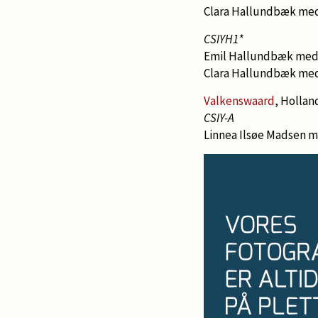
Clara Hallundbæk med
CSIYH1*
Emil Hallundbæk med I
Clara Hallundbæk me
Valkenswaard
, Hollan
CSIY-A
Linnea Ilsøe Madsen 