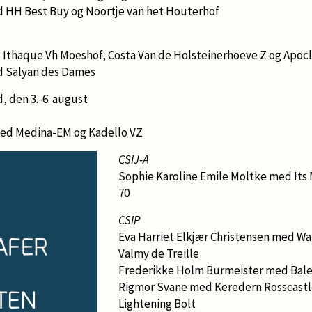
 HH Best Buy og Noortje van het Houterhof
thaque Vh Moeshof, Costa Van de Holsteinerhoeve Z og Apocl
d Salyan des Dames
d, den 3.-6. august
med Medina-EM og Kadello VZ
CSIJ-A
Sophie Karoline Emile Moltke med Its 
70
CSIP
Eva Harriet Elkjær Christensen med Wa
Valmy de Treille
Frederikke Holm Burmeister med Balen
Rigmor Svane med Keredern Rosscastle
Lightening Bolt