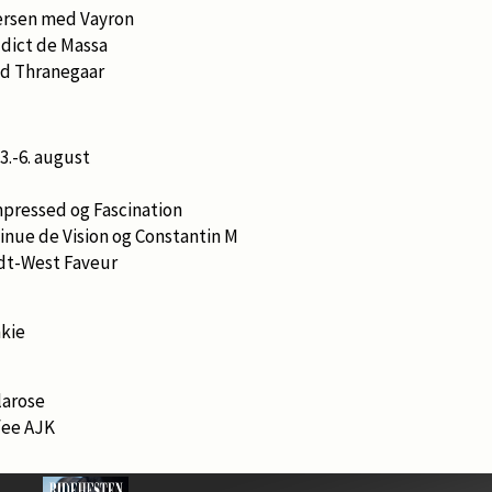
ersen med Vayron
dict de Massa
ed Thranegaar
3.-6. august
mpressed og Fascination
nue de Vision og Constantin M
dt-West Faveur
kie
larose
fee AJK