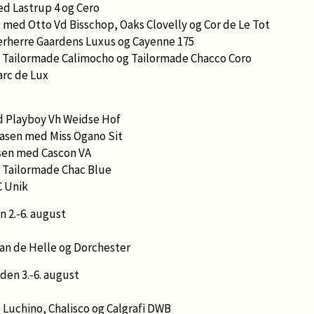
ed Lastrup 4 og Cero
 med Otto Vd Bisschop, Oaks Clovelly og Cor de Le Tot
herre Gaardens Luxus og Cayenne 175
 Tailormade Calimocho og Tailormade Chacco Coro
rc de Lux
d Playboy Vh Weidse Hof
asen med Miss Ogano Sit
sen med Cascon VA
 Tailormade Chac Blue
 Unik
n 2.-6. august
van de Helle og Dorchester
 den 3.-6. august
uchino, Chalisco og Calgrafi DWB