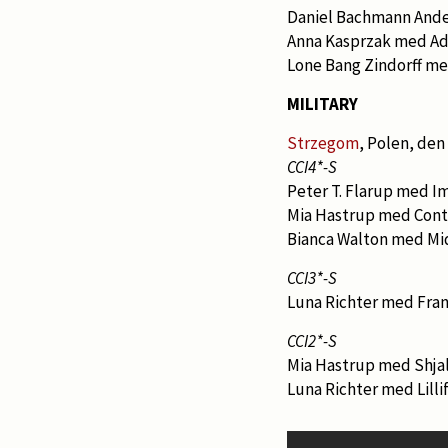
Daniel Bachmann And
Anna Kasprzak med Ad
Lone Bang Zindorff m
MILITARY
Strzegom
, Polen, den 
CCI4*-S
Peter T. Flarup med I
Mia Hastrup med Conti
Bianca Walton med Mi
CCI3*-S
Luna Richter med Fran
CCI2*-S
Mia Hastrup med Shja
Luna Richter med Lilli