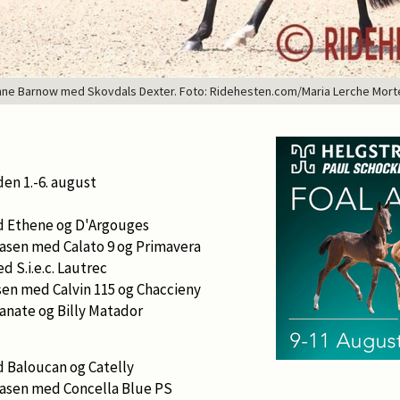
ne Barnow med Skovdals Dexter. Foto: Ridehesten.com/Maria Lerche Mor
en 1.-6. august
d Ethene og D'Argouges
asen med Calato 9 og Primavera
d S.i.e.c. Lautrec
sen med Calvin 115 og Chaccieny
nate og Billy Matador
 Baloucan og Catelly
asen med Concella Blue PS