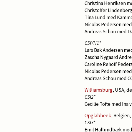
Christina Henriksen m
Christoffer Lindenberg
Tina Lund med Kammer
Nicolas Pedersen med
Andreas Schou med Da
CSIYH1*
Lars Bak Andersen me
Zascha Nygaard Andre
Caroline Rehoff Peder
Nicolas Pedersen med
Andreas Schou med CC
Williamsburg
, USA, de
CSI2*
Cecilie Tofte med Ina 
Opglabbeek
, Belgien,
CSI3*
Emil Hallundbæk med L