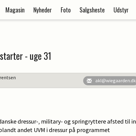
Magasin
Nyheder
Foto
Salgsheste
Udstyr
starter - uge 31
rentsen
akl@wiegaarden.dk
danske dressur-, military- og springryttere afsted til 
 blandt andet UVM i dressur på programmet