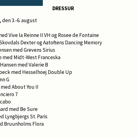
DRESSUR
, den 3.-6. august
ed Vive la Reinne II VH og Rosee de Fontaine
kovdals Dexter og Aatoftens Dancing Memory
ensen med Grevens Sirius
p med Midt-West Franceska
Hansen med Valerie B
Hoeck med Hesselhoej Double Up
nn G
 med About You II
nciero 7
icabo
aard med Be Sure
ed Lyngbjergs St. Paris
ed Bruunholms Flora