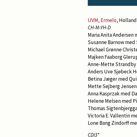
UVM, Ermelo
, Holland
CH-M-YH-D
Maria Anita Andersen m
Susanne Barnow med S
Michael Grønne Christ
Majken Faaborg Gleru
Anne-Mette Strandby 
Anders Uve Sjøbeck 
Betina Jæger med Qui
Mette Sejberg Jensen
Anna Kasprzak med Da
Helene Melsen med P
Thomas Sigtenbjergg
Victoria E. Vallentin m
Lone Bang Zindorff m
CDI3*