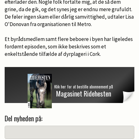
efterlader den. Nogle folk fortalte mig, at de så dem
grine, da de gik, og det synes jeg er endnu mere grufuldt.
De føler ingen skam eller dårlig samvittighed, udtaler Lisa
O'Donovan fra organisationen til Metro.
Et byrådsmedlem samt flere beboere i byen har ligeledes
fordømt episoden, som ikke beskrives som et
enkeltstående tilfælde af dyrplageri i Cork.
Klik her for at bestille abonnement på
Magasinet Ridehesten
Del nyheden på: