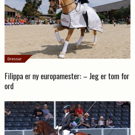
Dressur
Filippa er ny europamester: – Jeg er tom for
ord