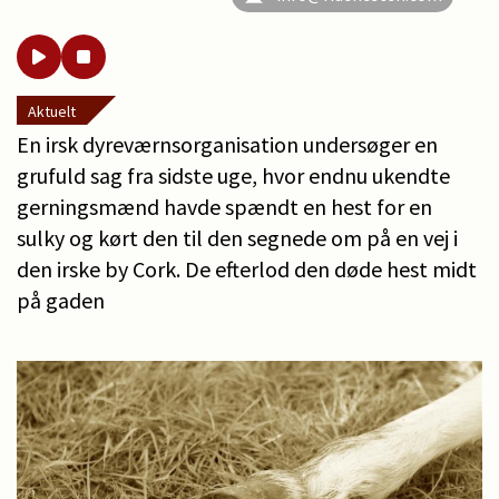
Aktuelt
En irsk dyreværnsorganisation undersøger en
grufuld sag fra sidste uge, hvor endnu ukendte
gerningsmænd havde spændt en hest for en
sulky og kørt den til den segnede om på en vej i
den irske by Cork. De efterlod den døde hest midt
på gaden