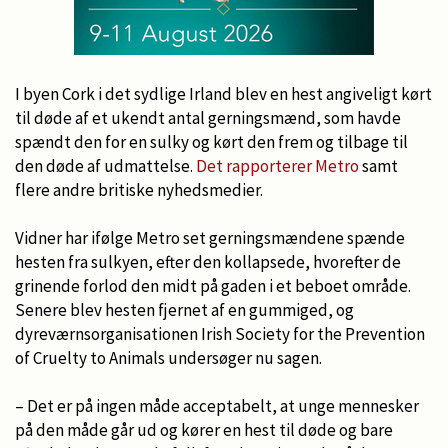
I byen Cork i det sydlige Irland blev en hest angiveligt kørt
til døde af et ukendt antal gerningsmænd, som havde
spændt den for en sulky og kørt den frem og tilbage til
den døde af udmattelse.
Det rapporterer Metro
samt
flere andre britiske nyhedsmedier.
Vidner har ifølge Metro set gerningsmændene spænde
hesten fra sulkyen, efter den kollapsede, hvorefter de
grinende forlod den midt på gaden i et beboet område.
Senere blev hesten fjernet af en gummiged, og
dyreværnsorganisationen Irish Society for the Prevention
of Cruelty to Animals undersøger nu sagen.
– Det er på ingen måde acceptabelt, at unge mennesker
på den måde går ud og kører en hest til døde og bare