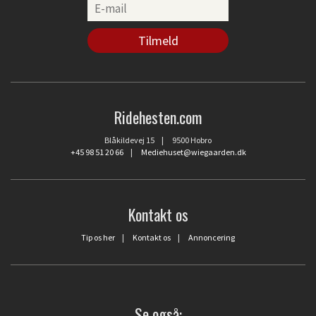
Ridehesten.com
Blåkildevej 15 | 9500 Hobro
+45 98 51 20 66
|
Mediehuset@wiegaarden.dk
Kontakt os
Tip os her
|
Kontakt os
|
Annoncering
Se også: