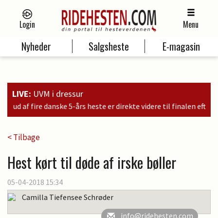
Login
Menu
Nyheder
Salgsheste
E-magasin
LIVE:
UVM i dressur
nske 5-års heste er direkte videre til finalen efter placeringer i kva
< Tilbage
Hest kørt til døde af irske bøller
05-04-2018 15:34
Camilla Tiefensee Schrøder
info@ridehesten.com