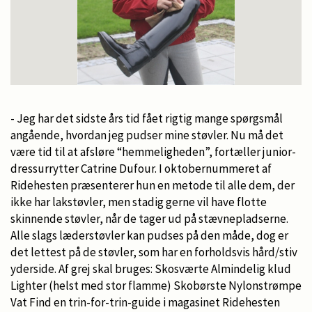
- Jeg har det sidste års tid fået rigtig mange spørgsmål
angående, hvordan jeg pudser mine støvler. Nu må det
være tid til at afsløre “hemmeligheden”, fortæller junior-
dressurrytter Catrine Dufour. I oktobernummeret af
Ridehesten præsenterer hun en metode til alle dem, der
ikke har lakstøvler, men stadig gerne vil have flotte
skinnende støvler, når de tager ud på stævnepladserne.
Alle slags læderstøvler kan pudses på den måde, dog er
det lettest på de støvler, som har en forholdsvis hård/stiv
yderside. Af grej skal bruges: Skosværte Almindelig klud
Lighter (helst med stor flamme) Skobørste Nylonstrømpe
Vat Find en trin-for-trin-guide i magasinet Ridehesten