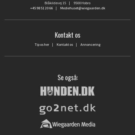
Blåkildevej 15 | 9500 Hobro
+45 98 51 20 66
|
Mediehuset@wiegaarden.dk
Kontakt os
Tip os her
|
Kontakt os
|
Annoncering
Se også: