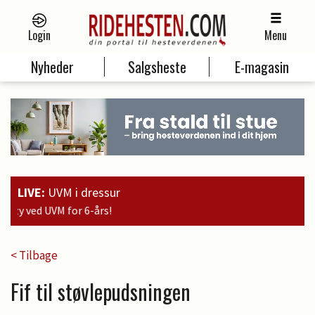
Login
Menu
Nyheder
Salgsheste
E-magasin
LIVE:
UVM i dressur
19:0
< Tilbage
Fif til støvlepudsningen