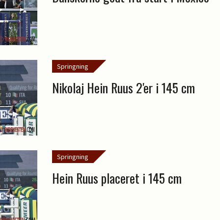
Springning
Nikolaj Hein Ruus 2'er i 145 cm
Springning
Hein Ruus placeret i 145 cm