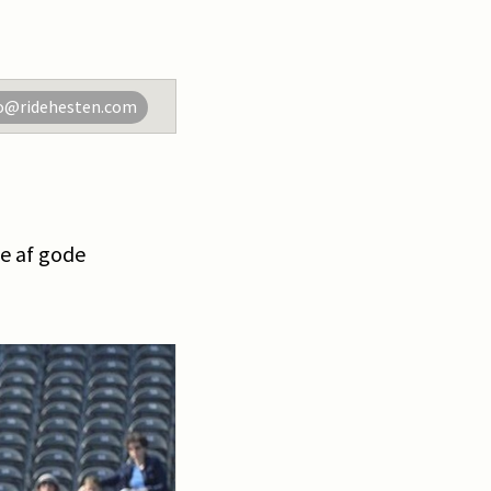
o@ridehesten.com
me af gode