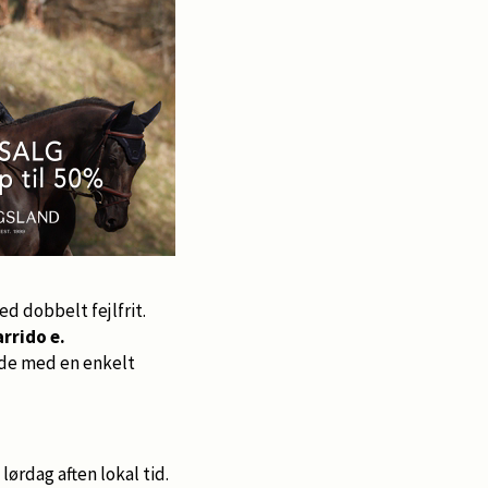
d dobbelt fejlfrit.
rrido e.
nde med en enkelt
ørdag aften lokal tid.