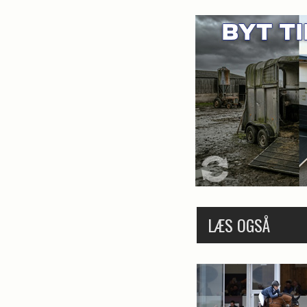
LÆS OGSÅ