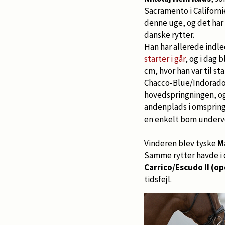
Sacramento i Californi
denne uge, og det har 
danske rytter.
Han har allerede ind
starter i går
, og i dag 
cm, hvor han var til s
Chacco-Blue/Indorado. 
hovedspringningen, og 
andenplads i omspring
en enkelt bom underve
Vinderen blev tyske
M
Samme rytter havde i 
Carrico/Escudo II (o
tidsfejl.