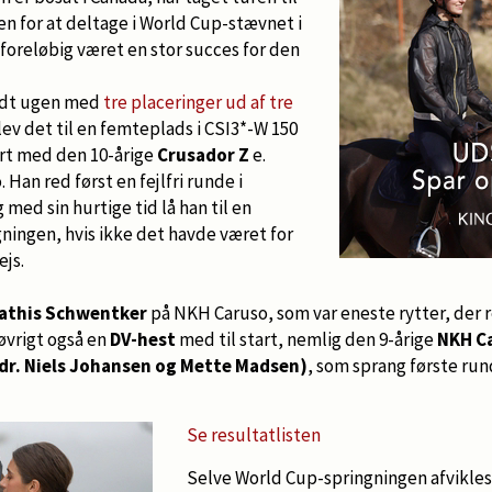
en for at deltage i World Cup-stævnet i
foreløbig været en stor succes for den
ledt ugen med
tre placeringer ud af tre
blev det til en femteplads i CSI3*-W 150
tart med den 10-årige
Crusador Z
e.
Han red først en fejlfri runde i
med sin hurtige tid lå han til en
ningen, hvis ikke det havde været for
js.
athis Schwentker
på NKH Caruso, som var eneste rytter, der re
øvrigt også en
DV-hest
med til start, nemlig den 9-årige
NKH Ca
pdr. Niels Johansen og Mette Madsen)
, som sprang første ru
Se resultatlisten
Selve World Cup-springningen afvikles l