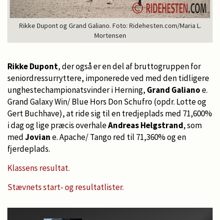
Rikke Dupont og Grand Galiano. Foto: Ridehesten.com/Maria L.
Mortensen
Rikke Dupont
, der også er en del af bruttogruppen for
seniordressurryttere, imponerede ved med den tidligere
unghestechampionatsvinder i Herning,
Grand Galiano
e.
Grand Galaxy Win/ Blue Hors Don Schufro (opdr. Lotte og
Gert Buchhave), at ride sig til en tredjeplads med 71,600%
i dag og lige præcis overhale
Andreas Helgstrand
, som
med
Jovian
e. Apache/ Tango red til 71,360% og en
fjerdeplads.
Klassens resultat.
Stævnets start- og resultatlister.