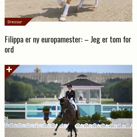
Dressur
Filippa er ny europamester: – Jeg er tom for
ord