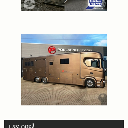
LÆS OGSÅ