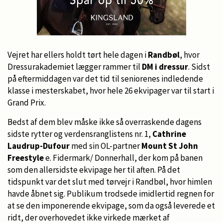
Vejret har ellers holdt tørt hele dagen i
Randbøl
, hvor
Dressurakademiet lægger rammer til
DM i dressur
. Sidst
på eftermiddagen var det tid til seniorenes indledende
klasse i mesterskabet, hvor hele 26 ekvipager var til start i
Grand Prix.
Bedst af dem blev måske ikke så overraskende dagens
sidste rytter og verdensranglistens nr. 1,
Cathrine
Laudrup-Dufour
med sin OL-partner
Mount St John
Freestyle
e. Fidermark/ Donnerhall, der kom på banen
som den allersidste ekvipage her til aften. På det
tidspunkt var det slut med tørvejr i Randbøl, hvor himlen
havde åbnet sig. Publikum trodsede imidlertid regnen for
at se den imponerende ekvipage, som da også leverede et
ridt, der overhovedet ikke virkede mærket af