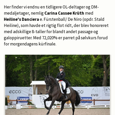
Her finder vi endnu en tidligere OL-deltager og DM-
medaljetager, nemlig
Carina Cassøe Krüth
med
Heiline's Danciera
e. Fürstenball/ De Niro (opdr. Stald
Heiline), som havde et rigtig flot ridt, der blev honoreret
med adskillige 8-taller for blandt andet passage og
galoppiruetter. Med 72,020% er parret på sølvkurs forud
for morgendagens kürfinale.