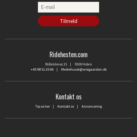
Ridehesten.com
Blåkildevej 15 | 9500 Hobro
+45 98 51 20 66
|
Mediehuset@wiegaarden.dk
Kontakt os
Tip os her
|
Kontakt os
|
Annoncering