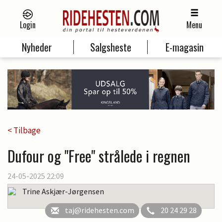
Login
Menu
Nyheder
Salgsheste
E-magasin
< Tilbage
Dufour og "Free" strålede i regnen
24-05-2025 22:09
Trine Askjær-Jørgensen
taj@ridehesten.com
20 24 29 28