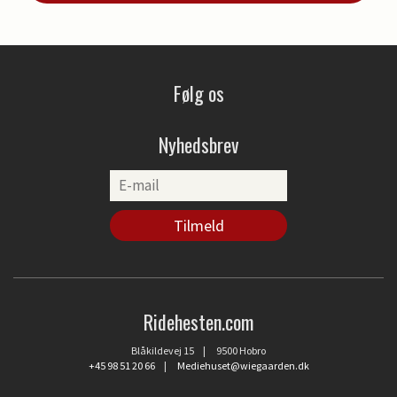
Følg os
Nyhedsbrev
Ridehesten.com
Blåkildevej 15 | 9500 Hobro
+45 98 51 20 66
|
Mediehuset@wiegaarden.dk