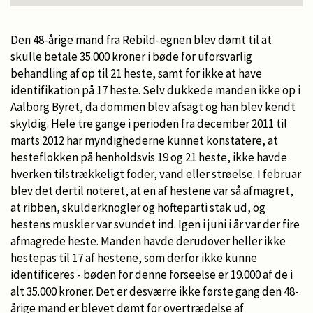
Den 48-årige mand fra Rebild-egnen blev dømt til at
skulle betale 35.000 kroner i bøde for uforsvarlig
behandling af op til 21 heste, samt for ikke at have
identifikation på 17 heste. Selv dukkede manden ikke op i
Aalborg Byret, da dommen blev afsagt og han blev kendt
skyldig. Hele tre gange i perioden fra december 2011 til
marts 2012 har myndighederne kunnet konstatere, at
hesteflokken på henholdsvis 19 og 21 heste, ikke havde
hverken tilstrækkeligt foder, vand eller strøelse. I februar
blev det dertil noteret, at en af hestene var så afmagret,
at ribben, skulderknogler og hofteparti stak ud, og
hestens muskler var svundet ind. Igen i juni i år var der fire
afmagrede heste. Manden havde derudover heller ikke
hestepas til 17 af hestene, som derfor ikke kunne
identificeres - bøden for denne forseelse er 19.000 af de i
alt 35.000 kroner. Det er desværre ikke første gang den 48-
årige mand er blevet dømt for overtrædelse af