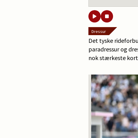
Dressur
Det tyske rideforbu
paradressur og dres
nok stærkeste kor