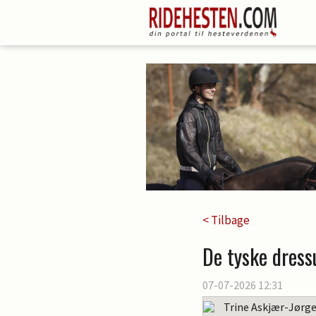
< Tilbage
De tyske dress
07-07-2026 12:31
Trine Askjær-Jørg