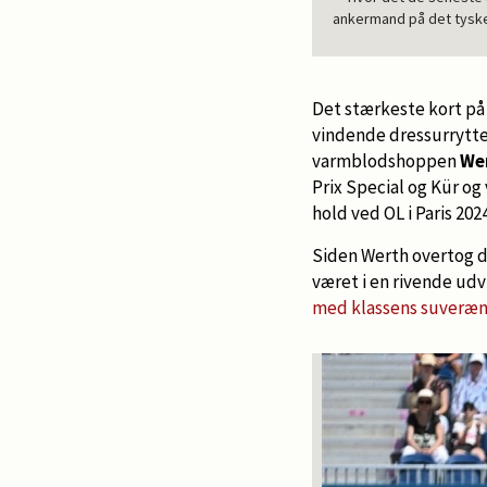
ankermand på det tyske
Det stærkeste kort på 
vindende dressurrytte
varmblodshoppen
We
Prix Special og Kür o
hold ved OL i Paris 202
Siden Werth overtog de
været i en rivende udv
med klassens suverænt 