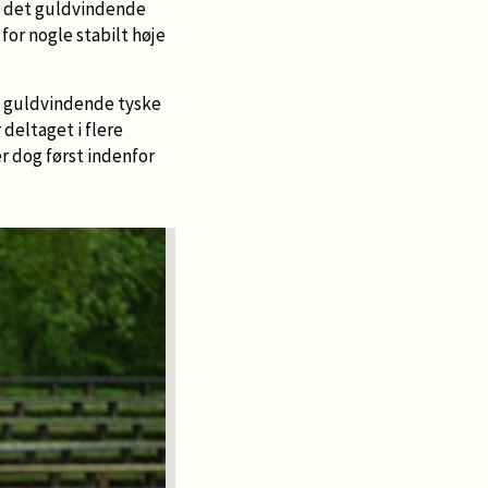
å det guldvindende
for nogle stabilt høje
t guldvindende tyske
deltaget i flere
er dog først indenfor