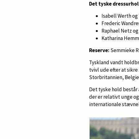
Det tyske dressurhol
Isabell Werth o
Frederic Wandre
Raphael Netz og
Katharina Hemm
Reserve:
Semmieke Ro
Tyskland vandt holdbro
tvivl ude efter at sikr
Storbritannien, Belgi
Det tyske hold består
der er relativt unge 
internationale stævne