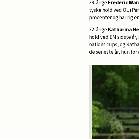
39-årige
Frederic Wa
tyske hold ved OL i Pa
procenter og har rig e
32-årige
Katharina 
hold ved EM sidste år,
nations cups, og Katha
de seneste år, hun for