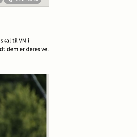
kal til VM i
ndt dem er deres vel