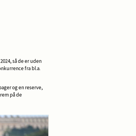
 2024, så de er uden
onkurrence fra bl.a.
ager og en reserve,
frem på de