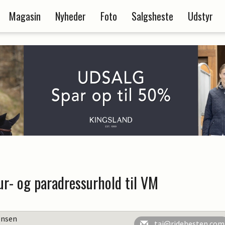
Magasin
Nyheder
Foto
Salgsheste
Udstyr
ur- og paradressurhold til VM
ensen
taj@ridehesten.com