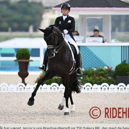
år har været Jessica von Bredow-Werndl og TSF Dalera BB, der med de høj