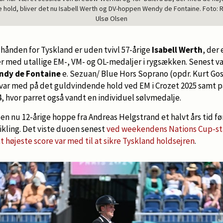
 hold, bliver det nu Isabell Werth og DV-hoppen Wendy de Fontaine. Foto: 
Ulsø Olsen
hånden for Tyskland er uden tvivl
57-årige
Isabell Werth
, der
r med utallige EM-, VM- og OL-medaljer i rygsækken. Senest 
ndy de Fontaine
e. Sezuan/ Blue Hors Soprano (opdr. Kurt Go
g var med på det guldvindende hold ved EM i Crozet 2025 samt 
4, hvor parret også vandt en individuel sølvmedalje.
n nu 12-årige hoppe fra Andreas Helgstrand et halvt års tid før
ikling. Det viste duoen senest
ved weekendens Nations Cup-st
højeste score var med til at sikre Tyskland holdsejren
.