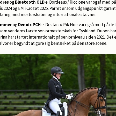
ndres
og
Bluetooth OLD
e. Bordeaux/ Riccione var også med p
ris 2024 og EM i Crozet 2025. Parret er som udgangspunkt garant 
rfaring med mesterskaber og internationale stævner.
Hemmer
og
Denoix PCH
e. Destano/ Pik Noir var også med på de
 som var deres første seniormesterskab for Tyskland. Duoen har 
rina har startet internationalt på seniorniveau siden 2021. Det 
 alvor er begyndt at gøre sig bemærket på den store scene.