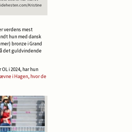
Ridehesten.com/Kristine
 er verdens mest
vandt hun med dansk
smer) bronze i Grand
på det guldvindende
 OL i 2024, har hun
ævne i Hagen, hvor de