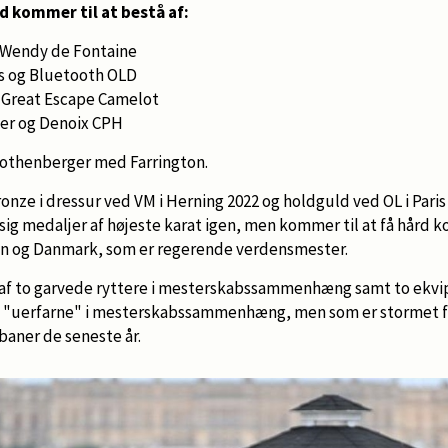
d kommer til at bestå af:
g Wendy de Fontaine
s og Bluetooth OLD
 Great Escape Camelot
er og Denoix CPH
thenberger med Farrington.
nze i dressur ved VM i Herning 2022 og holdguld ved OL i Paris
e sig medaljer af højeste karat igen, men kommer til at få hård k
en og Danmark, som er regerende verdensmester.
 af to garvede ryttere i mesterskabssammenhæng samt to ekvip
og "uerfarne" i mesterskabssammenhæng, men som er stormet 
baner de seneste år.