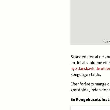
Nu s
Størstedelen af de kon
en del af staldene efter
nye danskavlede olde
kongelige stalde.
Efter forårets mange 
græsfolde, inden de se
Se Kongehusets Inst