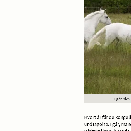
I går ble
Hvert år får de kongeli
undtagelse. I går, ma