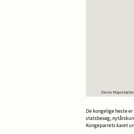
Deres Majestæter 
De kongelige heste er
statsbesøg, nytårsku
Kongeparrets karet u