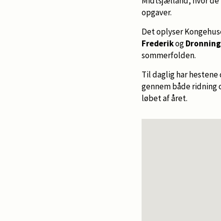
Midtsjælland, hvor de
opgaver.
Det oplyser Kongehus
Frederik
og
Dronning
sommerfolden.
Til daglig har hestene
gennem både ridning og
løbet af året.