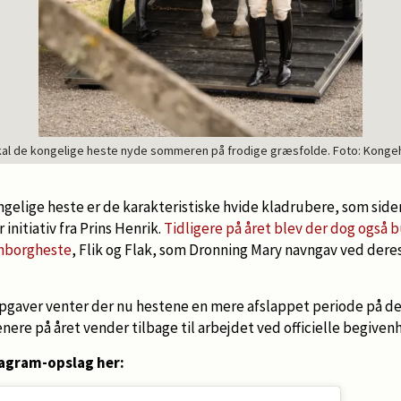
kal de kongelige heste nyde sommeren på frodige græsfolde. Foto: Konge
gelige heste er de karakteristiske hvide kladrubere, som side
 initiativ fra Prins Henrik.
Tidligere på året blev der dog også 
nborgheste
, Flik og Flak, som Dronning Mary navngav ved dere
opgaver venter der nu hestene en mere afslappet periode på d
nere på året vender tilbage til arbejdet ved officielle begive
agram-opslag her: