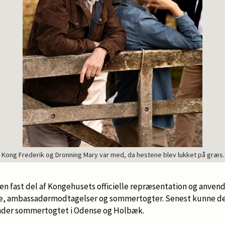
Kong Frederik og Dronning Mary var med, da hestene blev lukket på græs
 en fast del af Kongehusets officielle repræsentation og anven
re, ambassadørmodtagelser og sommertogter. Senest kunne de
nder sommertogtet i Odense og Holbæk.