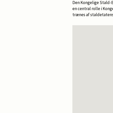
Den Kongelige Stald-Et
en central rolle i Kong
trænes af staldetate