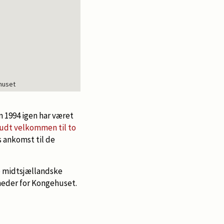
huset
n 1994 igen har været
budt velkommen til to
s ankomst til de
e midtsjællandske
nheder for Kongehuset.