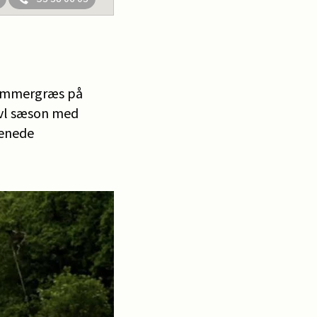
sommergræs på
avl sæson med
benede