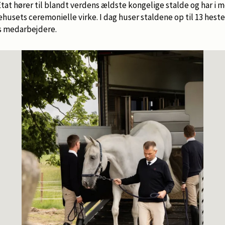
at hører til blandt verdens ældste kongelige stalde og har i me
ehusets ceremonielle virke. I dag huser staldene op til 13 heste
ns medarbejdere.