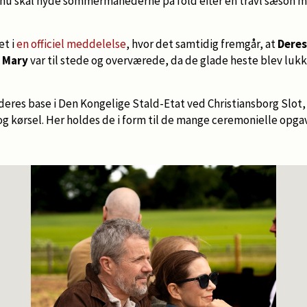
 nu skal nyde sommermånederne på fold efter en travl sæson m
et i
en officiel meddelelse
, hvor det samtidig fremgår, at
Deres
 Mary
var til stede og overværede, da de glade heste blev luk
 deres base i Den Kongelige Stald-Etat ved Christiansborg Slot
 kørsel. Her holdes de i form til de mange ceremonielle opgave