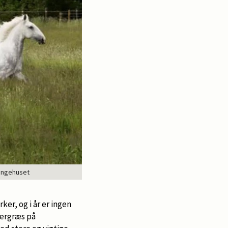
Kongehuset
er, og i år er ingen
mergræs på