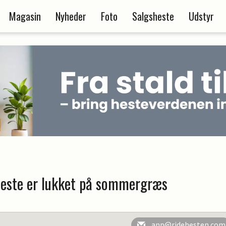
Magasin
Nyheder
Foto
Salgsheste
Udstyr
heste er lukket på sommergræs
anp@ridehesten.com