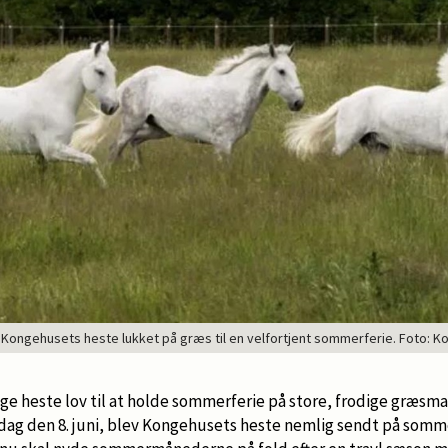
v Kongehusets heste lukket på græs til en velfortjent sommerferie. Foto: 
ge heste lov til at holde sommerferie på store, frodige græsmark
ndag den 8. juni, blev Kongehusets heste nemlig sendt på som