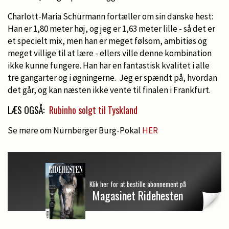
Charlott-Maria Schürmann fortæller om sin danske hest:
Han er 1,80 meter høj, og jeg er 1,63 meter lille - så det er
et specielt mix, men han er meget følsom, ambitiøs og
meget villige til at lære - ellers ville denne kombination
ikke kunne fungere. Han har en fantastisk kvalitet i alle
tre gangarter og i øgningerne. Jeg er spændt på, hvordan
det går, og kan næsten ikke vente til finalen i Frankfurt.
LÆS OGSÅ:
Rubinho solgt til Tyskland
Se mere om Nürnberger Burg-Pokal
HER
Klik her for at bestille abonnement på
Magasinet Ridehesten