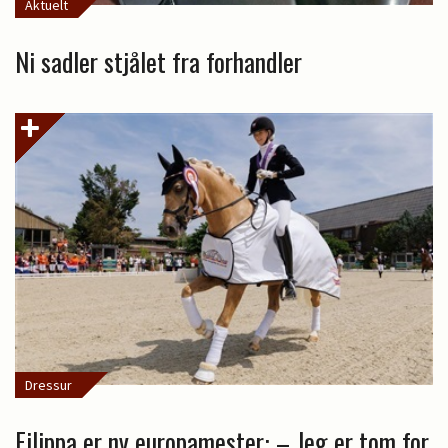
Aktuelt
Ni sadler stjålet fra forhandler
Dressur
Filippa er ny europamester: – Jeg er tom for