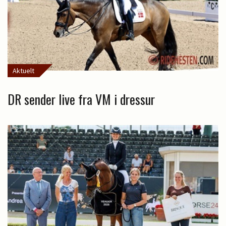
Aktuelt
DR sender live fra VM i dressur