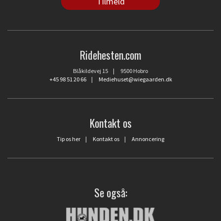
Ridehesten.com
Blåkildevej 15 | 9500 Hobro
+45 98 51 20 66
|
Mediehuset@wiegaarden.dk
Kontakt os
Tip os her
|
Kontakt os
|
Annoncering
Se også: