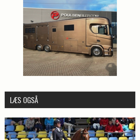
LÆS OGSÅ