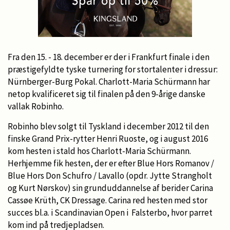
Fra den 15. - 18. december er der i Frankfurt finale i den
præstigefyldte tyske turnering for stortalenter i dressur:
Nürnberger-Burg Pokal. Charlott-Maria Schürmann har
netop kvalificeret sig til finalen på den 9-årige danske
vallak Robinho.
Robinho blev solgt til Tyskland i december 2012 til den
finske Grand Prix-rytter Henri Ruoste, og i august 2016
kom hesten i stald hos Charlott-Maria Schürmann.
Herhjemme fik hesten, der er efter Blue Hors Romanov /
Blue Hors Don Schufro / Lavallo (opdr. Jytte Strangholt
og Kurt Nørskov) sin grunduddannelse af berider Carina
Cassøe Krüth, CK Dressage. Carina red hesten med stor
succes bl.a. i Scandinavian Open i Falsterbo, hvor parret
kom ind på tredjepladsen.