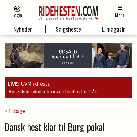
Login
Menu
Nyheder
Salgsheste
E-magasin
LIVE:
UVM i dressur
ronze i finalen for 7-års
< Tilbage
Dansk hest klar til Burg-pokal