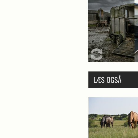
LÆS OGSÅ