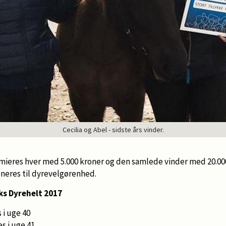
Cecilia og Abel - sidste års vinder.
mieres hver med 5.000 kroner og den samlede vinder med 20.000
eres til dyrevelgørenhed.
ks Dyrehelt 2017
 i uge 40
s i uge 41