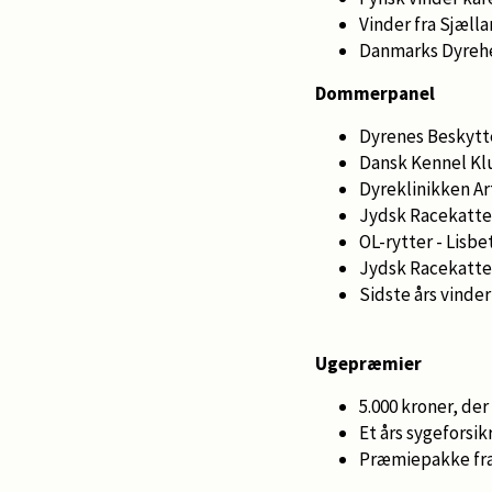
Vinder fra Sjælla
Danmarks Dyrehel
Dommerpanel
Dyrenes Beskytt
Dansk Kennel Klu
Dyreklinikken Ar
Jydsk Racekatte
OL-rytter - Lisbe
Jydsk Racekatte
Sidste års vinder
Ugepræmier
5.000 kroner, de
Et års sygeforsik
Præmiepakke fra A