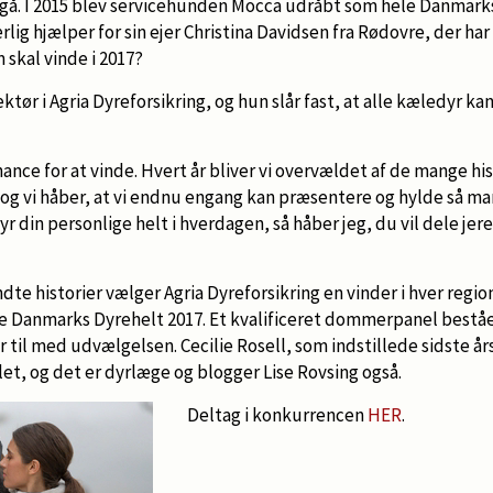
n gå. I 2015 blev servicehunden Mocca udråbt som hele Danmark
lig hjælper for sin ejer Christina Davidsen fra Rødovre, der h
 skal vinde i 2017?
ktør i Agria Dyreforsikring, og hun slår fast, at alle kæledyr k
hance for at vinde. Hvert år bliver vi overvældet af de mange hi
 og vi håber, at vi endnu engang kan præsentere og hylde så ma
yr din personlige helt i hverdagen, så håber jeg, du vil dele jer
te historier vælger Agria Dyreforsikring en vinder i hver region
ele Danmarks Dyrehelt 2017. Et kvalificeret dommerpanel best
 til med udvælgelsen. Cecilie Rosell, som indstillede sidste år
t, og det er dyrlæge og blogger Lise Rovsing også.
Deltag i konkurrencen
HER
.