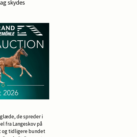
dag skydes
glæde, de spreder i
el fra Langeskov på
et og tidligere bundet