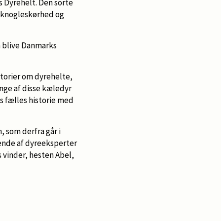
s Dyrehelt. Den sorte
ar knogleskørhed og
an blive Danmarks
storier om dyrehelte,
nge af disse kæledyr
es fælles historie med
, som derfra går i
ående af dyreeksperter
s vinder, hesten Abel,