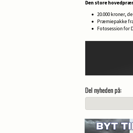
Den store hovedpræ
20.000 kroner, d
Præmiepakke fra A
Fotosession for 
Del nyheden på: