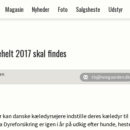
Magasin
Nyheder
Foto
Salgsheste
Udstyr
elt 2017 skal findes
en
tbj@wiegaarden.dk
an danske kæledyrsejere indstille deres kæledyr til
a Dyreforsikring er igen i år på udkig efter hunde, hest