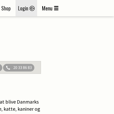
Shop
Login
Menu
20 33 86 83
 at blive Danmarks
e, katte, kaniner og