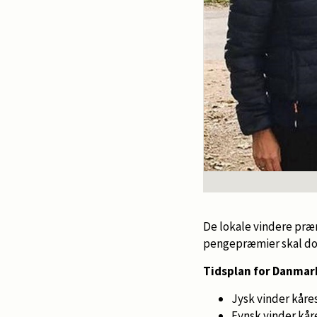
De lokale vindere præ
pengepræmier skal don
Tidsplan for Danmar
Jysk vinder kåres
Fynsk vinder kåre