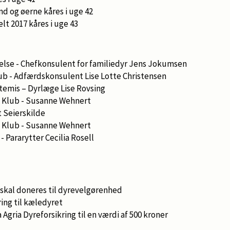
nd og øerne kåres i uge 42
t 2017 kåres i uge 43
else - Chefkonsulent for familiedyr Jens Jokumsen
b - Adfærdskonsulent Lise Lotte Christensen
temis – Dyrlæge Lise Rovsing
 Klub - Susanne Wehnert
t Seierskilde
 Klub - Susanne Wehnert
 - Pararytter Cecilia Rosell
r skal doneres til dyrevelgørenhed
ring til kæledyret
gria Dyreforsikring til en værdi af 500 kroner