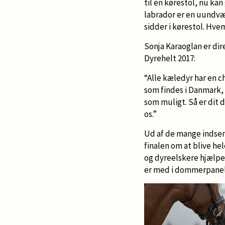
til en kørestol, nu ka
labrador er en uundvær
sidder i kørestol. Hvem
Sonja Karaoglan er dire
Dyrehelt 2017:
“Alle kæledyr har en c
som findes i Danmark,
som muligt. Så er dit d
os.”
Ud af de mange indsend
finalen om at blive h
og dyreelskere hjælper
er med i dommerpanele