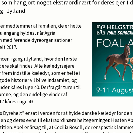
 som har gjort noget ekstraordinært for deres ejer. I 
g i Jylland
 er medlemmer af familien, de er helte.
 engang hyldes, når Agria
n med førende dyreorganisationer
lt 2017.
cen i gang i Jylland, hvor den første
dere skal findes. Alle kæledyrsejere
r frem indstille kæledyr, som er helte i
de historier vil blive indsamlet, og
nder kåres i uge 40. Derfra går turen til
ørene, og den endelige vinder af
 kåres i uge 43.
yrehelt” er sat i verden for at hylde danske kæledyr for den 
en og deres evne til ekstraordinære heltegerninger. Hesten Ab
titlen. Abel er årsag til, at Cecilia Rosell, der er spastisk lamm