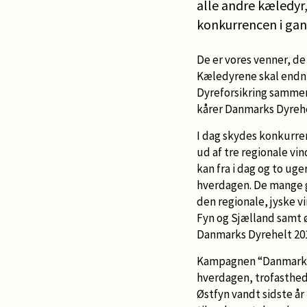
alle andre kæledyr,
konkurrencen i gan
De er vores venner, de
Kæledyrene skal endnu
Dyreforsikring samme
kårer Danmarks Dyrehe
I dag skydes konkurren
ud af tre regionale vin
kan fra i dag og to uge
hverdagen. De mange go
den regionale, jyske vi
Fyn og Sjælland samt 
Danmarks Dyrehelt 2017
Kampagnen “Danmarks D
hverdagen, trofasthed
Østfyn vandt sidste år 