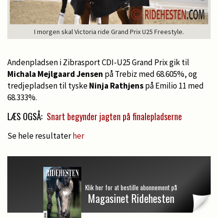
I morgen skal Victoria ride Grand Prix U25 Freestyle.
Andenpladsen i Zibrasport CDI-U25 Grand Prix gik til
Michala Mejlgaard Jensen
på Trebiz med 68.605%, og
tredjepladsen til tyske
Ninja Rathjens
på Emilio 11 med
68.333%.
LÆS OGSÅ:
Snart begynder jagten på finalepladserne
Se hele resultater
her
Klik her for at bestille abonnement på
Magasinet Ridehesten