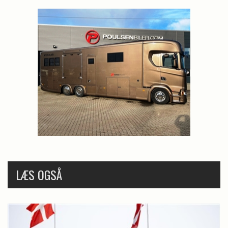
LÆS OGSÅ