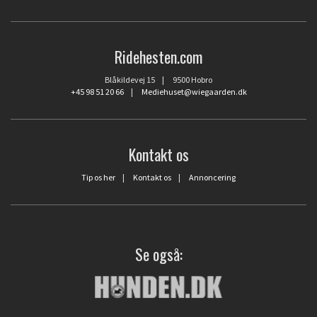
Ridehesten.com
Blåkildevej 15 | 9500 Hobro
+45 98 51 20 66
|
Mediehuset@wiegaarden.dk
Kontakt os
Tip os her
|
Kontakt os
|
Annoncering
Se også: