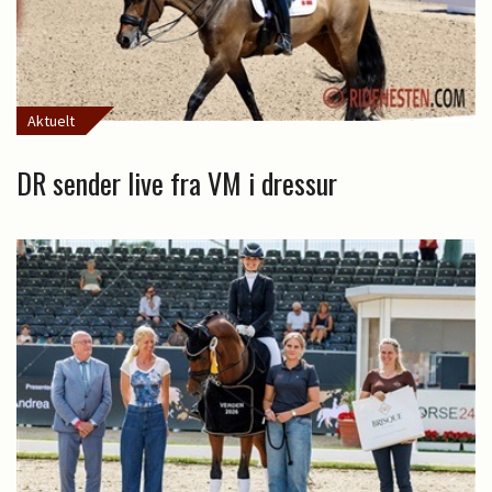
Aktuelt
DR sender live fra VM i dressur