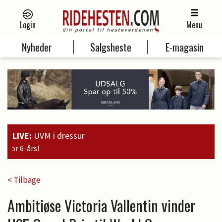
Login
Menu
Nyheder
Salgsheste
E-magasin
LIVE:
UVM i dressur
19:00
Guld til Faustino G. o
< Tilbage
Ambitiøse Victoria Vallentin vinder