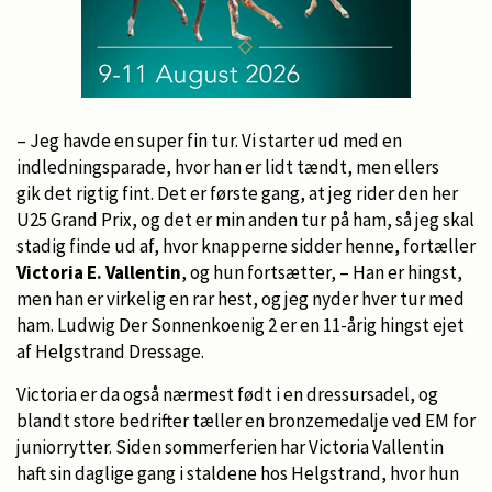
– Jeg havde en super fin tur. Vi starter ud med en
indledningsparade, hvor han er lidt tændt, men ellers
gik det rigtig fint. Det er første gang, at jeg rider den her
U25 Grand Prix, og det er min anden tur på ham, så jeg skal
stadig finde ud af, hvor knapperne sidder henne, fortæller
Victoria E. Vallentin
, og hun fortsætter, – Han er hingst,
men han er virkelig en rar hest, og jeg nyder hver tur med
ham. Ludwig Der Sonnenkoenig 2 er en 11-årig hingst ejet
af Helgstrand Dressage.
Victoria er da også nærmest født i en dressursadel, og
blandt store bedrifter tæller en bronzemedalje ved EM for
juniorrytter. Siden sommerferien har Victoria Vallentin
haft sin daglige gang i staldene hos Helgstrand, hvor hun