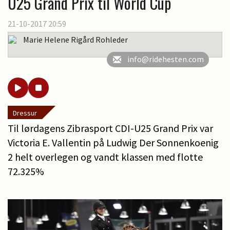
U25 Grand Prix til World Cup
21-10-2017 20:59
Marie Helene Rigård Rohleder
info@ridehesten.com
Dressur
Til lørdagens Zibrasport CDI-U25 Grand Prix var
Victoria E. Vallentin på Ludwig Der Sonnenkoenig
2 helt overlegen og vandt klassen med flotte
72.325%