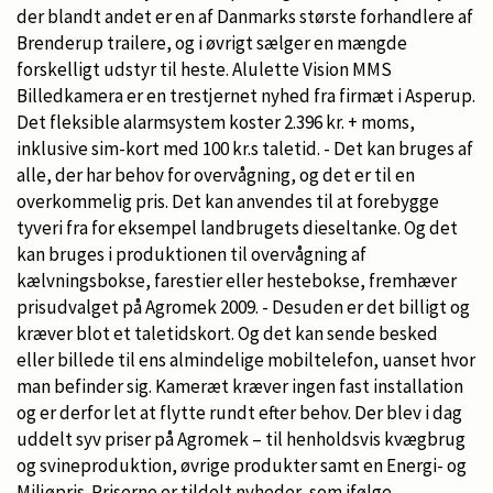
der blandt andet er en af Danmarks største forhandlere af
Brenderup trailere, og i øvrigt sælger en mængde
forskelligt udstyr til heste. Alulette Vision MMS
Billedkamera er en trestjernet nyhed fra firmæt i Asperup.
Det fleksible alarmsystem koster 2.396 kr. + moms,
inklusive sim-kort med 100 kr.s taletid. - Det kan bruges af
alle, der har behov for overvågning, og det er til en
overkommelig pris. Det kan anvendes til at forebygge
tyveri fra for eksempel landbrugets dieseltanke. Og det
kan bruges i produktionen til overvågning af
kælvningsbokse, farestier eller hestebokse, fremhæver
prisudvalget på Agromek 2009. - Desuden er det billigt og
kræver blot et taletidskort. Og det kan sende besked
eller billede til ens almindelige mobiltelefon, uanset hvor
man befinder sig. Kameræt kræver ingen fast installation
og er derfor let at flytte rundt efter behov. Der blev i dag
uddelt syv priser på Agromek – til henholdsvis kvægbrug
og svineproduktion, øvrige produkter samt en Energi- og
Miljøpris. Priserne er tildelt nyheder, som ifølge