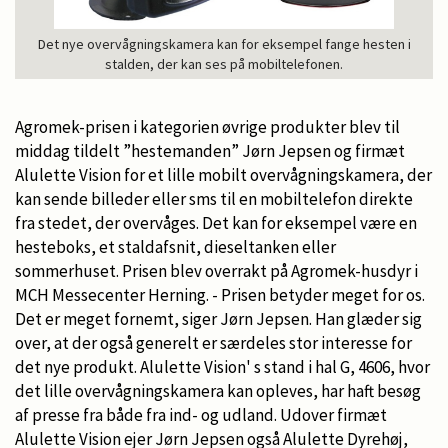
Det nye overvågningskamera kan for eksempel fange hesten i
stalden, der kan ses på mobiltelefonen.
Agromek-prisen i kategorien øvrige produkter blev til
middag tildelt ”hestemanden” Jørn Jepsen og firmæt
Alulette Vision for et lille mobilt overvågningskamera, der
kan sende billeder eller sms til en mobiltelefon direkte
fra stedet, der overvåges. Det kan for eksempel være en
hesteboks, et staldafsnit, dieseltanken eller
sommerhuset. Prisen blev overrakt på Agromek-husdyr i
MCH Messecenter Herning. - Prisen betyder meget for os.
Det er meget fornemt, siger Jørn Jepsen. Han glæder sig
over, at der også generelt er særdeles stor interesse for
det nye produkt. Alulette Vision' s stand i hal G, 4606, hvor
det lille overvågningskamera kan opleves, har haft besøg
af presse fra både fra ind- og udland. Udover firmæt
Alulette Vision ejer Jørn Jepsen også Alulette Dyrehøj,