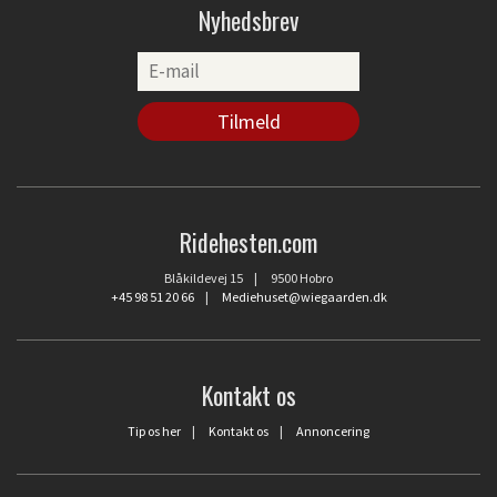
Nyhedsbrev
Ridehesten.com
Blåkildevej 15 | 9500 Hobro
+45 98 51 20 66
|
Mediehuset@wiegaarden.dk
Kontakt os
Tip os her
|
Kontakt os
|
Annoncering