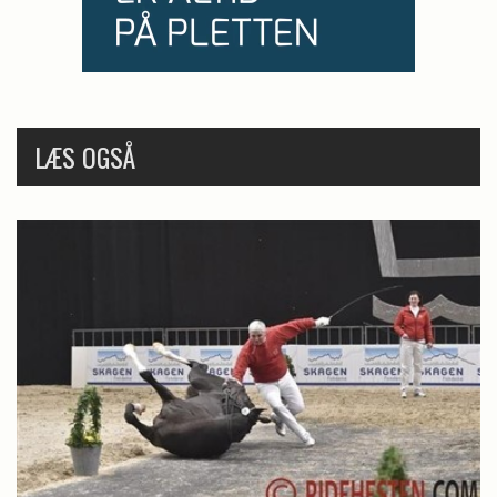
LÆS OGSÅ