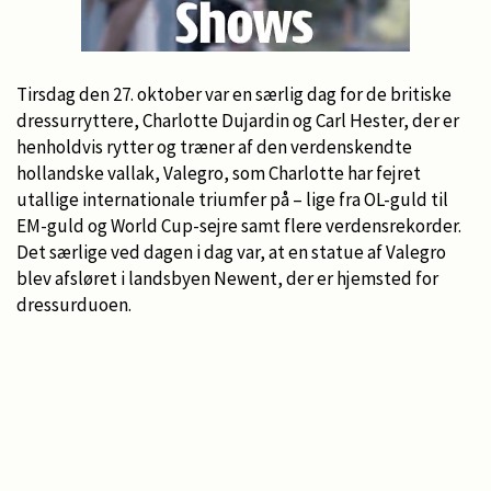
Tirsdag den 27. oktober var en særlig dag for de britiske
dressurryttere, Charlotte Dujardin og Carl Hester, der er
henholdvis rytter og træner af den verdenskendte
hollandske vallak, Valegro, som Charlotte har fejret
utallige internationale triumfer på – lige fra OL-guld til
EM-guld og World Cup-sejre samt flere verdensrekorder.
Det særlige ved dagen i dag var, at en statue af Valegro
blev afsløret i landsbyen Newent, der er hjemsted for
dressurduoen.