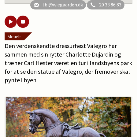
tbj@wiegaarden.dk
20 33 86 83
Aktuelt
Den verdenskendte dressurhest Valegro har
sammen med sin rytter Charlotte Dujardin og
træner Carl Hester været en tur i landsbyens park
for at se den statue af Valegro, der fremover skal
pynte i byen