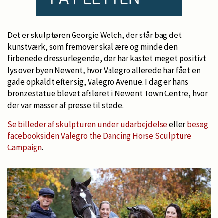
Det er skulptøren Georgie Welch, der står bag det
kunstværk, som fremover skal ære og minde den
firbenede dressurlegende, der har kastet meget positivt
lys over byen Newent, hvor Valegro allerede har fået en
gade opkaldt efter sig, Valegro Avenue. I dag er hans
bronzestatue blevet afsløret i Newent Town Centre, hvor
der var masser af presse til stede.
Se billeder af skulpturen under udarbejdelse
eller
besøg
facebooksiden Valegro the Dancing Horse Sculpture
Campaign
.