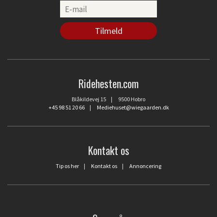
Ridehesten.com
Blåkildevej 15 | 9500 Hobro
+45 98 51 20 66
|
Mediehuset@wiegaarden.dk
Kontakt os
Tip os her
|
Kontakt os
|
Annoncering