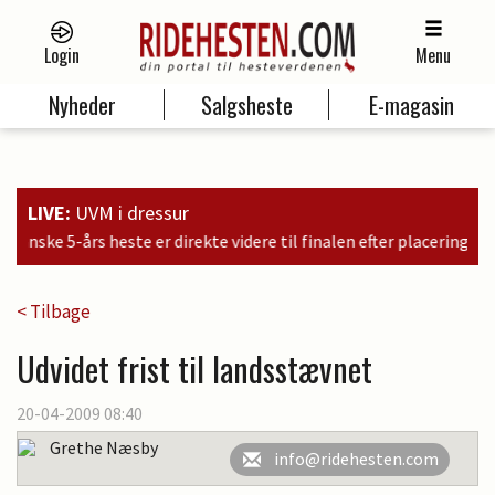
Login
Menu
Nyheder
Salgsheste
E-magasin
LIVE:
UVM i dressur
te videre til finalen efter placeringer i kvalifikationen som nr. 6, 9
< Tilbage
Udvidet frist til landsstævnet
20-04-2009 08:40
Grethe Næsby
info@ridehesten.com