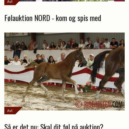
Avl
Følauktion NORD - kom og spis med
Avl
Så er det nu: Skal dit føl på auktion?