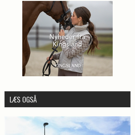
LÆS OGSÅ