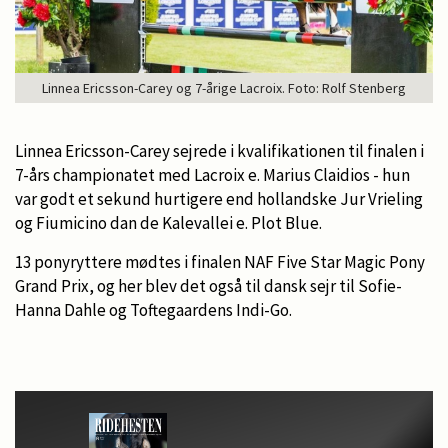
Linnea Ericsson-Carey og 7-årige Lacroix. Foto: Rolf Stenberg
Linnea Ericsson-Carey sejrede i kvalifikationen til finalen i
7-års championatet med Lacroix e. Marius Claidios - hun
var godt et sekund hurtigere end hollandske Jur Vrieling
og Fiumicino dan de Kalevallei e. Plot Blue.
13 ponyryttere mødtes i finalen NAF Five Star Magic Pony
Grand Prix, og her blev det også til dansk sejr til Sofie-
Hanna Dahle og Toftegaardens Indi-Go.