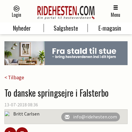
Login
Menu
Nyheder
Salgsheste
E-magasin
< Tilbage
To danske springsejre i Falsterbo
13-07-2018 08:36
Britt Carlsen
info@ridehesten.com