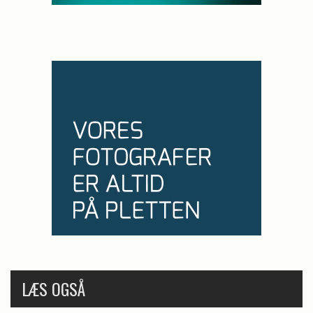
LÆS OGSÅ