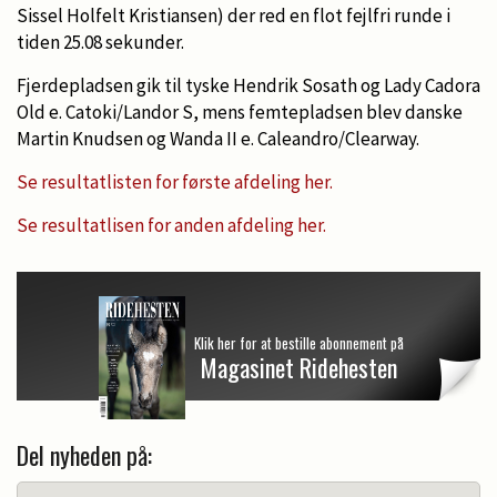
Sissel Holfelt Kristiansen) der red en flot fejlfri runde i
tiden 25.08 sekunder.
Fjerdepladsen gik til tyske Hendrik Sosath og Lady Cadora
Old e. Catoki/Landor S, mens femtepladsen blev danske
Martin Knudsen og Wanda II e. Caleandro/Clearway.
Se resultatlisten for første afdeling her.
Se resultatlisen for anden afdeling her.
Klik her for at bestille abonnement på
Magasinet Ridehesten
Del nyheden på: