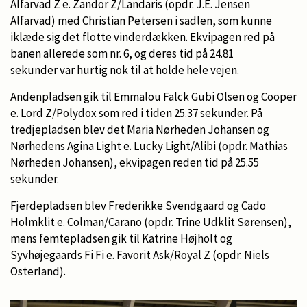
Alfarvad Z e. Zandor Z/Landaris (opdr. J.E. Jensen
Alfarvad) med Christian Petersen i sadlen, som kunne
iklæde sig det flotte vinderdækken. Ekvipagen red på
banen allerede som nr. 6, og deres tid på 24.81
sekunder var hurtig nok til at holde hele vejen.
Andenpladsen gik til Emmalou Falck Gubi Olsen og Cooper
e. Lord Z/Polydox som red i tiden 25.37 sekunder. På
tredjepladsen blev det Maria Nørheden Johansen og
Nørhedens Agina Light e. Lucky Light/Alibi (opdr. Mathias
Nørheden Johansen), ekvipagen reden tid på 25.55
sekunder.
Fjerdepladsen blev Frederikke Svendgaard og Cado
Holmklit e. Colman/Carano (opdr. Trine Udklit Sørensen),
mens femtepladsen gik til Katrine Højholt og
Syvhøjegaards Fi Fi e. Favorit Ask/Royal Z (opdr. Niels
Osterland).