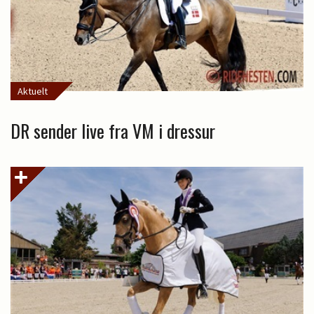
Aktuelt
DR sender live fra VM i dressur