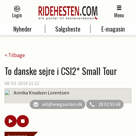
Login
Menu
Nyheder
Salgsheste
E-magasin
< Tilbage
To danske sejre i CSI2* Small Tour
08-03-2019 21:32
Annika Knudsen Lorentsen
akl@wiegaarden.dk
28 92 55 68