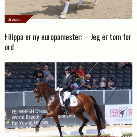
Dressur
Filippa er ny europamester: – Jeg er tom for
ord