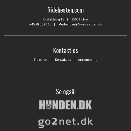
Ridehesten.com
Blåkildevej 15 | 9500 Hobro
+45 98 51 20 66
|
Mediehuset@wiegaarden.dk
Kontakt os
Tip os her
|
Kontakt os
|
Annoncering
Se også: