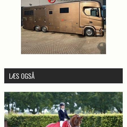
LÆS OGSÅ