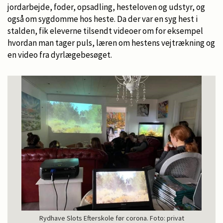
jordarbejde, foder, opsadling, hesteloven og udstyr, og
også om sygdomme hos heste. Da der var en syg hest i
stalden, fik eleverne tilsendt videoer om for eksempel
hvordan man tager puls, læren om hestens vejtrækning og
en video fra dyrlægebesøget.
Rydhave Slots Efterskole før corona. Foto: privat