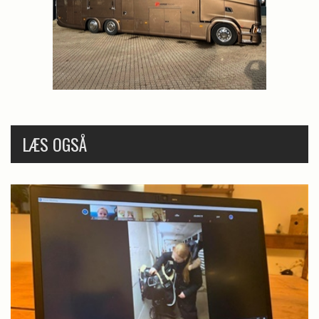
LÆS OGSÅ