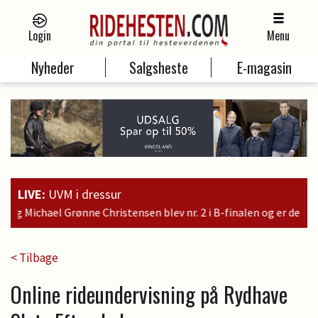
Login
Menu
Nyheder
Salgsheste
E-magasin
LIVE:
UVM i dressur
n blev nr. 2 i B-finalen og er dermed kvalificeret til søndagens 
< Tilbage
Online rideundervisning på Rydhave