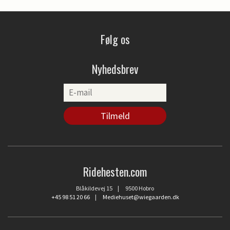
Følg os
Nyhedsbrev
Ridehesten.com
Blåkildevej 15 | 9500 Hobro
+45 98 51 20 66
|
Mediehuset@wiegaarden.dk