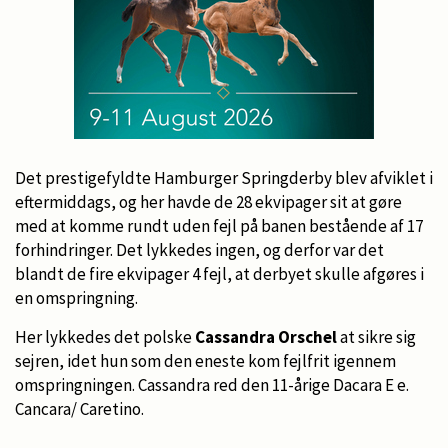
Det prestigefyldte Hamburger Springderby blev afviklet i
eftermiddags, og her havde de 28 ekvipager sit at gøre
med at komme rundt uden fejl på banen bestående af 17
forhindringer. Det lykkedes ingen, og derfor var det
blandt de fire ekvipager 4 fejl, at derbyet skulle afgøres i
en omspringning.
Her lykkedes det polske
Cassandra Orschel
at sikre sig
sejren, idet hun som den eneste kom fejlfrit igennem
omspringningen. Cassandra red den 11-årige Dacara E e.
Cancara/ Caretino.