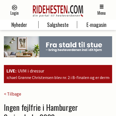
Login
Menu
Nyheder
Salgsheste
E-magasin
LIVE:
UVM i dressur
nr. 2 i B-finalen og er dermed kvalificeret til søndagens finale
< Tilbage
Ingen fejlfrie i Hamburger