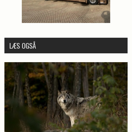
LÆS OGSÅ