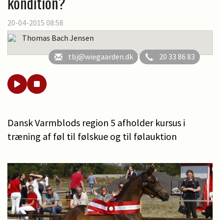
kondition?
20-04-2015 08:58
Thomas Bach Jensen
tbj@wiegaarden.dk
20 33 86 83
Dansk Varmblods region 5 afholder kursus i
træning af føl til følskue og til følauktion