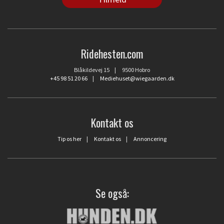
Ridehesten.com
Blåkildevej 15 | 9500 Hobro
+45 98 51 20 66
|
Mediehuset@wiegaarden.dk
Kontakt os
Tip os her
|
Kontakt os
|
Annoncering
Se også: