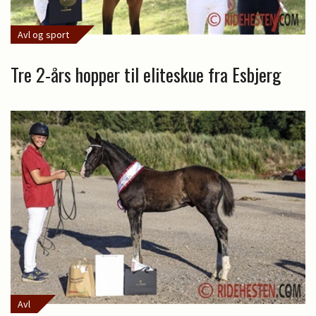
Avl og sport
Tre 2-års hopper til eliteskue fra Esbjerg
Avl