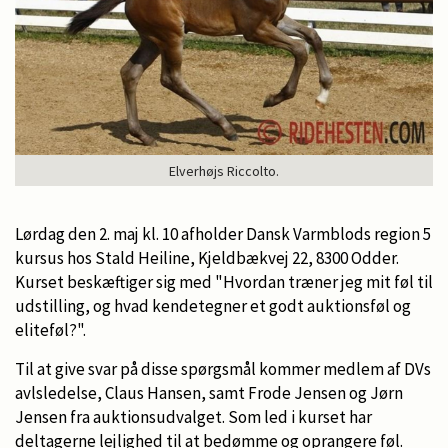
Elverhøjs Riccolto.
Lørdag den 2. maj kl. 10 afholder Dansk Varmblods region 5
kursus hos Stald Heiline, Kjeldbækvej 22, 8300 Odder.
Kurset beskæftiger sig med "Hvordan træner jeg mit føl til
udstilling, og hvad kendetegner et godt auktionsføl og
eliteføl?".
Til at give svar på disse spørgsmål kommer medlem af DVs
avlsledelse, Claus Hansen, samt Frode Jensen og Jørn
Jensen fra auktionsudvalget. Som led i kurset har
deltagerne lejlighed til at bedømme og oprangere føl.