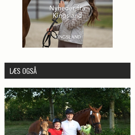
LÆS OGSÅ