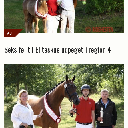
Avl
Seks føl til Eliteskue udpeget i region 4