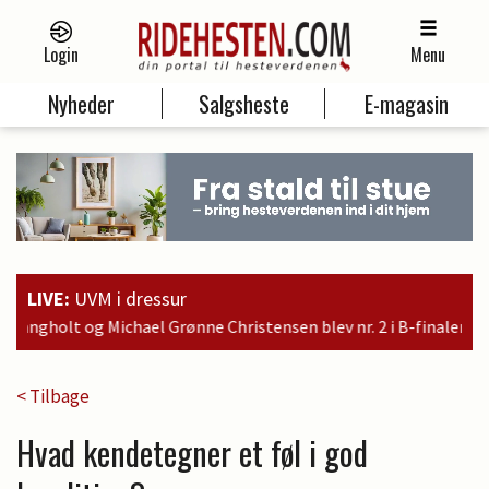
Login
Menu
Nyheder
Salgsheste
E-magasin
LIVE:
UVM i dressur
ne Christensen blev nr. 2 i B-finalen og er dermed kvalificeret t
< Tilbage
Hvad kendetegner et føl i god