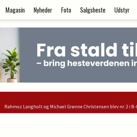
Magasin
Nyheder
Foto
Salgsheste
Udstyr
Michael Grønne Christensen blev nr. 2 i B-finalen og er dermed k