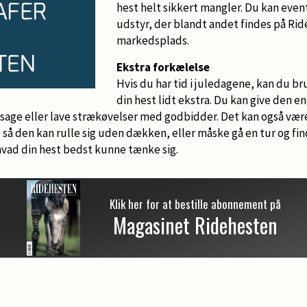
hest helt sikkert mangler. Du kan even
udstyr, der blandt andet findes på Ri
markedsplads.
Ekstra forkælelse
Hvis du har tid i juledagene, kan du b
din hest lidt ekstra. Du kan give den e
ssage eller lave strækøvelser med godbidder. Det kan også være,
n, så den kan rulle sig uden dækken, eller måske gå en tur og f
 hvad din hest bedst kunne tænke sig.
Klik her for at bestille abonnement på
Magasinet Ridehesten