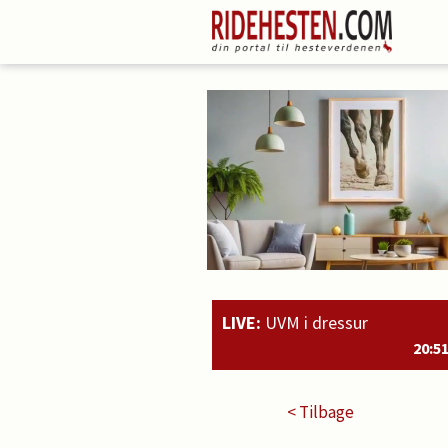
LIVE:
UVM i dressur
20:51
Rahmoz Langholt og 
< Tilbage