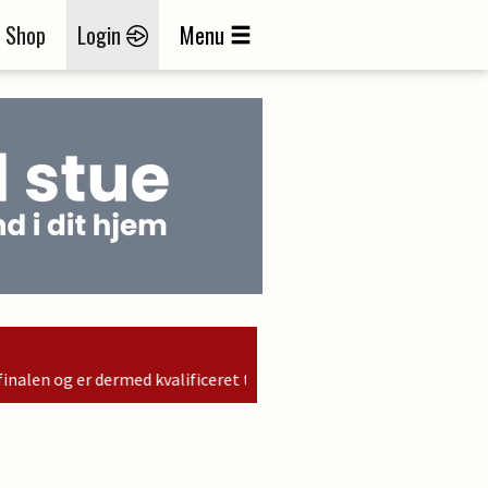
Shop
Login
Menu
valificeret til søndagens finale