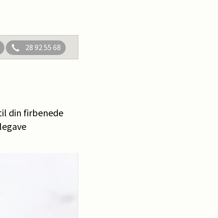
28 92 55 68
til din firbenede
ulegave