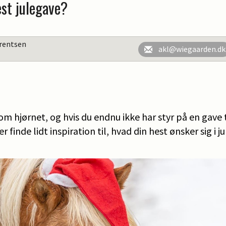
est julegave?
rentsen
akl@wiegaarden.dk
 om hjørnet, og hvis du endnu ikke har styr på en gave 
r finde lidt inspiration til, hvad din hest ønsker sig i j