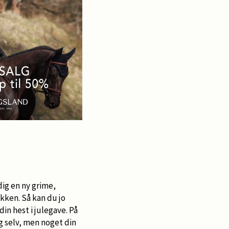
ig en ny grime,
kken. Så kan du jo
in hest i julegave. På
g selv, men noget din