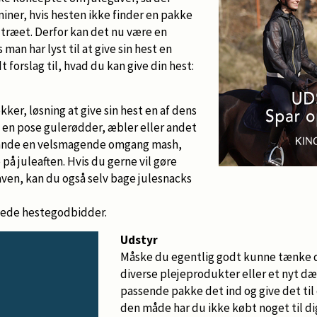
miner, hvis hesten ikke finder en pakke
 træet. Derfor kan det nu være en
 man har lyst til at give sin hest en
t forslag til, hvad du kan give din hest:
ker, løsning at give sin hest en af dens
e en pose gulerødder, æbler eller andet
lande en velsmagende omgang mash,
på juleaften. Hvis du gerne vil gøre
gaven, kan du også selv bage julesnacks
vede hestegodbidder.
Udstyr
Måske du egentlig godt kunne tænke d
diverse plejeprodukter eller et nyt dæ
passende pakke det ind og give det til d
den måde har du ikke købt noget til di