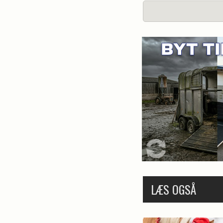
LÆS OGSÅ