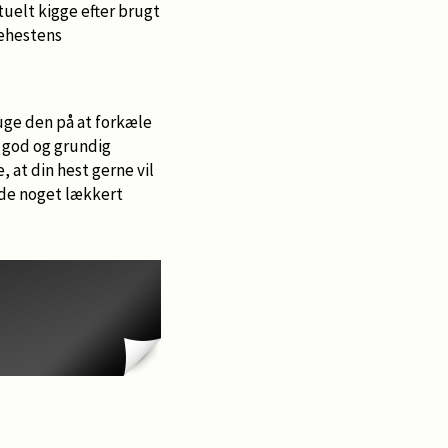
tuelt kigge efter brugt
dehestens
ruge den på at forkæle
n god og grundig
 at din hest gerne vil
inde noget lækkert