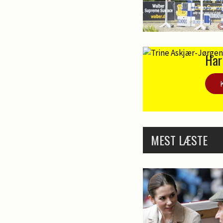
Har
MEST LÆSTE