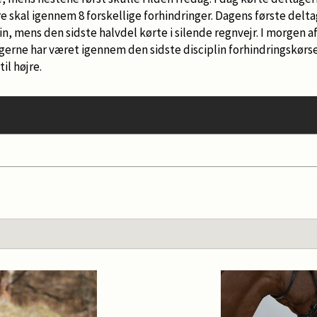
re skal igennem 8 forskellige forhindringer. Dagens første delta
kin, mens den sidste halvdel kørte i silende regnvejr. I morgen 
gerne har været igennem den sidste disciplin forhindringskørse
til højre.