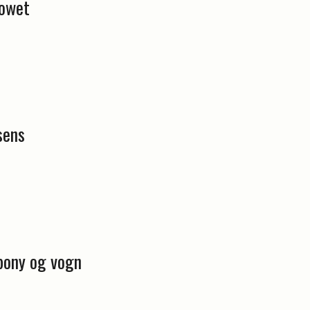
howet
sens
pony og vogn