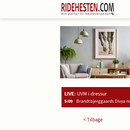
LIVE:
UVM i dressur
15:09
Brandtbjerggaards Divya nr. 2 i kvalifikationsklassen for 7
< Tilbage