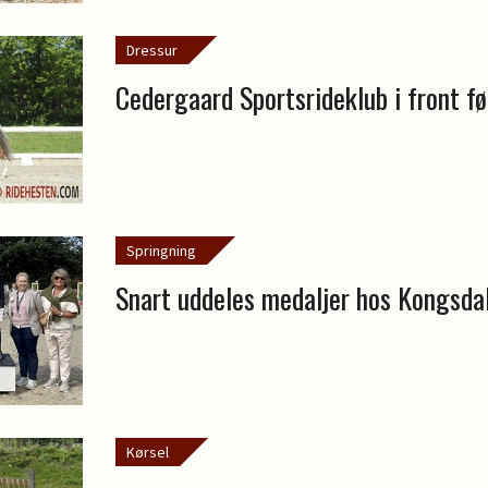
Dressur
Cedergaard Sportsrideklub i front f
Springning
Snart uddeles medaljer hos Kongsda
Kørsel