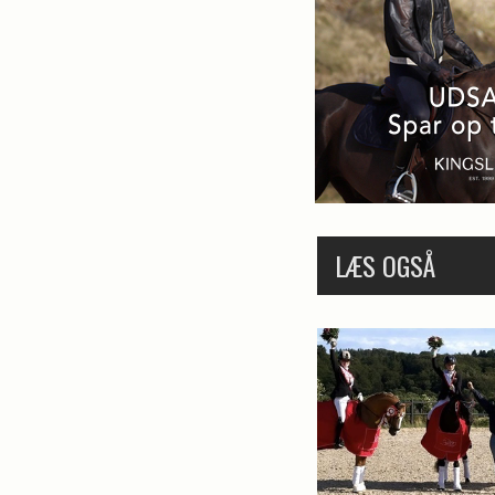
LÆS OGSÅ