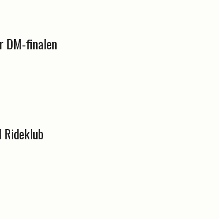
ør DM-finalen
l Rideklub