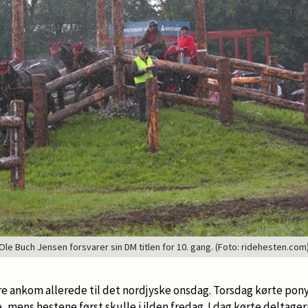
Ole Buch Jensen forsvarer sin DM titlen for 10. gang. (Foto: ridehesten.com
e ankom allerede til det nordjyske onsdag. Torsdag kørte pon
mens hestene først skulle i ilden fredag. I dag kørte deltage