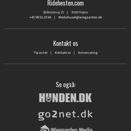
Ridehesten.com
Blåkildevej 15 | 9500 Hobro
+45 98 51 20 66
|
Mediehuset@wiegaarden.dk
Kontakt os
Tip os her
|
Kontakt os
|
Annoncering
Se også: