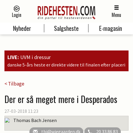
Login
Menu
Nyheder
Salgsheste
E-magasin
LIVE:
UVM i dressur
irekte videre til finalen efter placeringer i kvalifikationen som nr. 
< Tilbage
Der er så meget mere i Desperados
27-03-2018 11:23
Thomas Bach Jensen
tbj@wiegaarden.dk
20 33 86 83