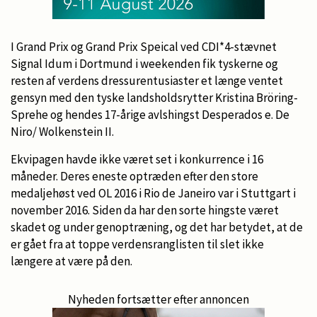
I Grand Prix og Grand Prix Speical ved CDI*4-stævnet
Signal Idum i Dortmund i weekenden fik tyskerne og
resten af verdens dressurentusiaster et længe ventet
gensyn med den tyske landsholdsrytter Kristina Bröring-
Sprehe og hendes 17-årige avlshingst Desperados e. De
Niro/ Wolkenstein II.
Ekvipagen havde ikke været set i konkurrence i 16
måneder. Deres eneste optræden efter den store
medaljehøst ved OL 2016 i Rio de Janeiro var i Stuttgart i
november 2016. Siden da har den sorte hingste været
skadet og under genoptræning, og det har betydet, at de
er gået fra at toppe verdensranglisten til slet ikke
længere at være på den.
Nyheden fortsætter efter annoncen