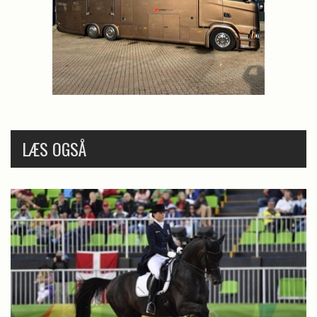
LÆS OGSÅ