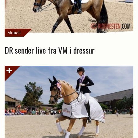
Aktuelt
DR sender live fra VM i dressur