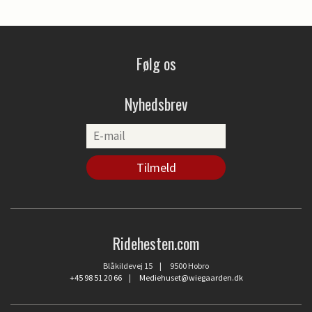
Følg os
Nyhedsbrev
Ridehesten.com
Blåkildevej 15 | 9500 Hobro
+45 98 51 20 66
|
Mediehuset@wiegaarden.dk