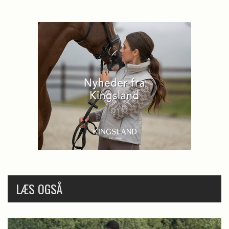
LÆS OGSÅ