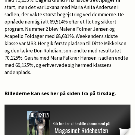
start, men det var Loxana med Maria Anita Andersen i
sadlen, der vakte størst begejstring ved dommerne. De
opnåede nemlig i alt 69,514% efter et flot og sikkert
program. Nummer 2 blev Malene Folmer Jensen og
Acapello Foldager med 68,681%. Weekendens sidste
klasse var MB3. Her gik førstepladsen til Ditte Mikkelsen
og den lækre Don Rohdian, som endte med resultatet
70,125%. Geisha med Maria Falkner Hansen i sadlen endte
med 69,125%, og erhvervede sig hermed klassens
andenplads.
Billederne kan ses her på siden fra på tirsdag.
Klik her for at bestille abonnement på
Magasinet Ridehesten