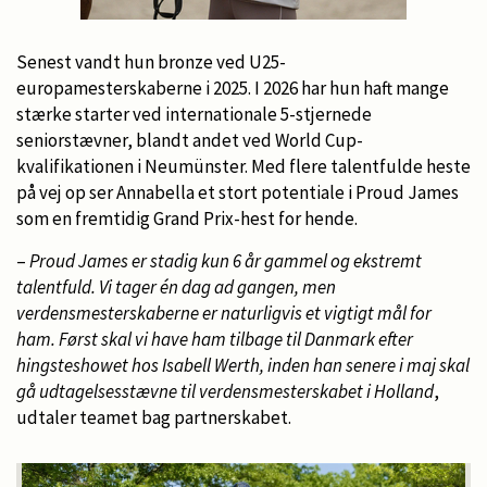
Senest vandt hun bronze ved U25-
europamesterskaberne i 2025. I 2026 har hun haft mange
stærke starter ved internationale 5-stjernede
seniorstævner, blandt andet ved World Cup-
kvalifikationen i Neumünster. Med flere talentfulde heste
på vej op ser Annabella et stort potentiale i Proud James
som en fremtidig Grand Prix-hest for hende.
–
Proud James er stadig kun 6 år gammel og ekstremt
talentfuld. Vi tager én dag ad gangen, men
verdensmesterskaberne er naturligvis et vigtigt mål for
ham. Først skal vi have ham tilbage til Danmark efter
hingsteshowet hos Isabell Werth, inden han senere i maj skal
gå udtagelsesstævne til verdensmesterskabet i Holland
,
udtaler teamet bag partnerskabet.