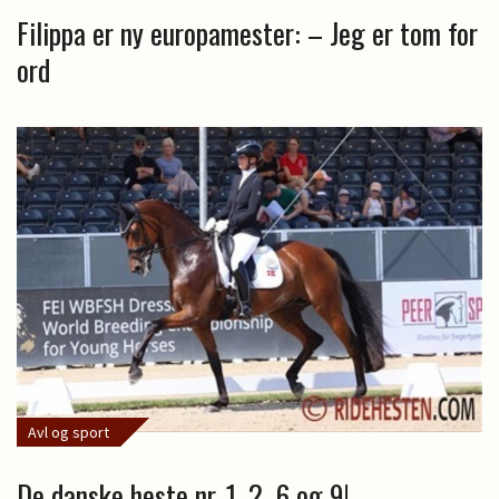
Filippa er ny europamester: – Jeg er tom for
ord
Avl og sport
De danske heste nr. 1, 2, 6 og 9!