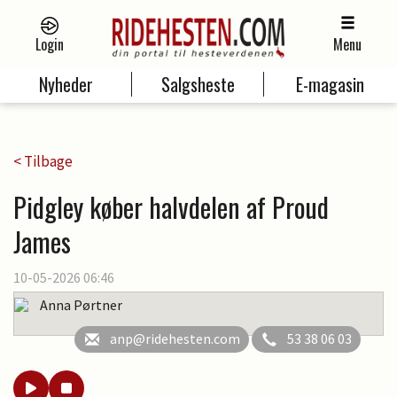
Login
Menu
Nyheder
Salgsheste
E-magasin
< Tilbage
Pidgley køber halvdelen af Proud
James
10-05-2026 06:46
Anna Pørtner
anp@ridehesten.com
53 38 06 03