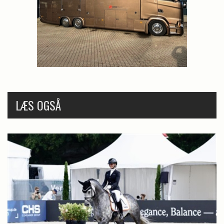
LÆS OGSÅ