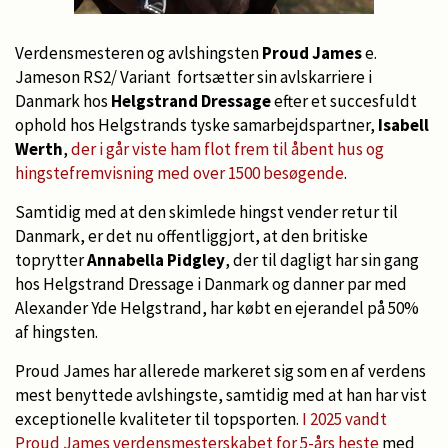
Verdensmesteren og avlshingsten
Proud James
e.
Jameson RS2/ Variant fortsætter sin avlskarriere i
Danmark hos
Helgstrand Dressage
efter et succesfuldt
ophold hos Helgstrands tyske samarbejdspartner,
Isabell
Werth
,
der i går viste ham flot frem til åbent hus og
hingstefremvisning med over 1500 besøgende
.
Samtidig med at den skimlede hingst vender retur til
Danmark, er det nu offentliggjort, at den britiske
toprytter
Annabella Pidgley
, der til dagligt har sin gang
hos Helgstrand Dressage i Danmark og danner par med
Alexander Yde Helgstrand, har købt en ejerandel på 50%
af hingsten.
Proud James har allerede markeret sig som en af verdens
mest benyttede avlshingste, samtidig med at han har vist
exceptionelle kvaliteter til topsporten.
I 2025 vandt
Proud James verdensmesterskabet for 5-års heste
med