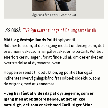
Ågerupgårds Carli. Foto: privat
LÆS OGSÅ:
TV2 Fyn svarer tilbage på Dalumgaards kritik
Midt- og Vestsjællands Politi
oplyser til
Ridehesten.com, at de er igang med at undersøge om, det
er et menneske, som har påført skaderne på Carli. Politiet
efterforsker nu sagen, for at finde ud af, om der er sket en
overtrædelse af dyreværnsloven.
Hoppen er sendt til obduktion, og politiet har også
indhentet overvågningsbånd fra Holbæk Rideklub, som
de er igang med at gennemse.
– Jeg har fået af vide i dag af dyrlægerne, som er
igang med at obducere hende, at det er ikke
naturligt, det som er sket med Carli, siger Stina