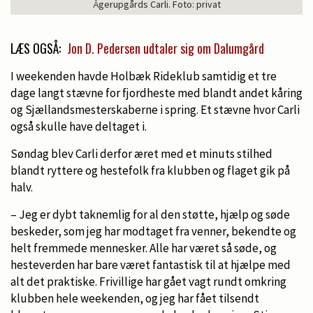
Ågerupgårds Carli. Foto: privat
LÆS OGSÅ:
Jon D. Pedersen udtaler sig om Dalumgård
I weekenden havde Holbæk Rideklub samtidig et tre
dage langt stævne for fjordheste med blandt andet kåring
og Sjællandsmesterskaberne i spring. Et stævne hvor Carli
også skulle have deltaget i.
Søndag blev Carli derfor æret med et minuts stilhed
blandt ryttere og hestefolk fra klubben og flaget gik på
halv.
– Jeg er dybt taknemlig for al den støtte, hjælp og søde
beskeder, som jeg har modtaget fra venner, bekendte og
helt fremmede mennesker. Alle har været så søde, og
hesteverden har bare været fantastisk til at hjælpe med
alt det praktiske. Frivillige har gået vagt rundt omkring
klubben hele weekenden, og jeg har fået tilsendt