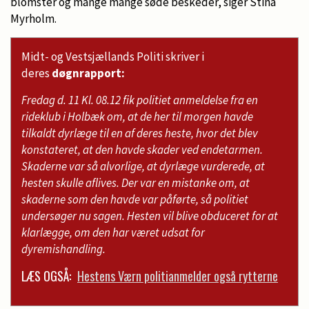
blomster og mange mange søde beskeder, siger Stina
Myrholm.
Midt- og Vestsjællands Politi skriver i
deres
døgnrapport:
Fredag d. 11 Kl. 08.12 fik politiet anmeldelse fra en
rideklub i Holbæk om, at de her til morgen havde
tilkaldt dyrlæge til en af deres heste, hvor det blev
konstateret, at den havde skader ved endetarmen.
Skaderne var så alvorlige, at dyrlæge vurderede, at
hesten skulle aflives. Der var en mistanke om, at
skaderne som den havde var påførte, så politiet
undersøger nu sagen. Hesten vil blive obduceret for at
klarlægge, om den har været udsat for
dyremishandling.
LÆS OGSÅ:
Hestens Værn politianmelder også rytterne