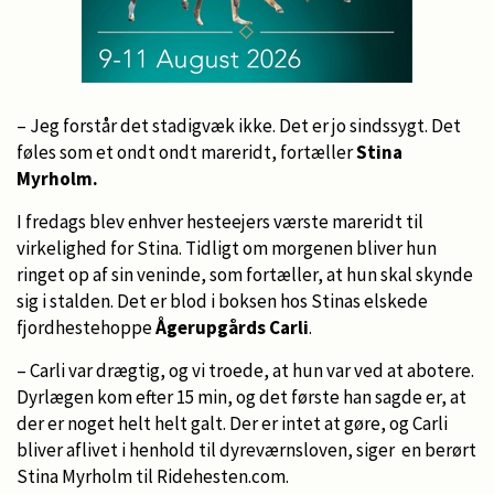
– Jeg forstår det stadigvæk ikke. Det er jo sindssygt. Det
føles som et ondt ondt mareridt, fortæller
Stina
Myrholm.
I fredags blev enhver hesteejers værste mareridt til
virkelighed for Stina. Tidligt om morgenen bliver hun
ringet op af sin veninde, som fortæller, at hun skal skynde
sig i stalden. Det er blod i boksen hos Stinas elskede
fjordhestehoppe
Ågerupgårds Carli
.
– Carli var drægtig, og vi troede, at hun var ved at abotere.
Dyrlægen kom efter 15 min, og det første han sagde er, at
der er noget helt helt galt. Der er intet at gøre, og Carli
bliver aflivet i henhold til dyreværnsloven, siger en berørt
Stina Myrholm til Ridehesten.com.