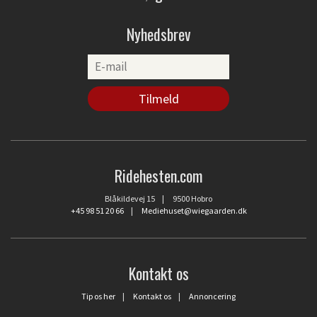
Nyhedsbrev
Ridehesten.com
Blåkildevej 15 | 9500 Hobro
+45 98 51 20 66
|
Mediehuset@wiegaarden.dk
Kontakt os
Tip os her
|
Kontakt os
|
Annoncering