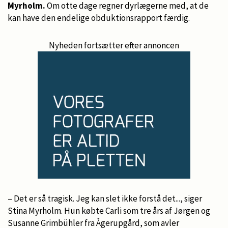
Myrholm.
Om otte dage regner dyrlægerne med, at de
kan have den endelige obduktionsrapport færdig.
Nyheden fortsætter efter annoncen
– Det er så tragisk. Jeg kan slet ikke forstå det..., siger
Stina Myrholm. Hun købte Carli som tre års af Jørgen og
Susanne Grimbühler fra Ågerupgård, som avler