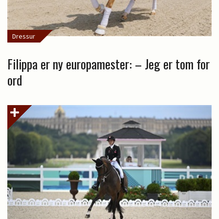
Dressur
Filippa er ny europamester: – Jeg er tom for
ord