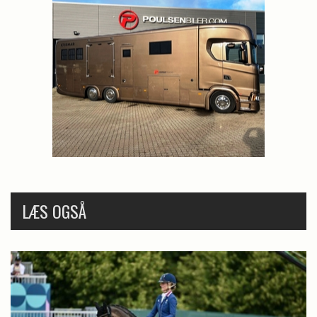
LÆS OGSÅ