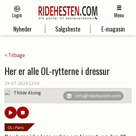
Login
Menu
Nyheder
Salgsheste
E-magasin
< Tilbage
Her er alle OL-rytterne i dressur
19-07-2024 12:04
Thilde Alsing
info@ridehesten.com
OL i Paris