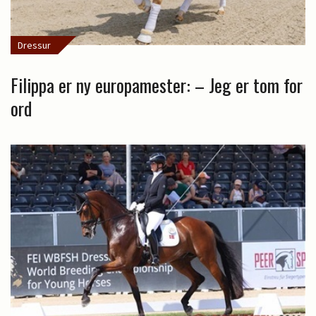
Dressur
Filippa er ny europamester: – Jeg er tom for
ord