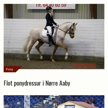
Pony
Flot ponydressur i Nørre Aaby