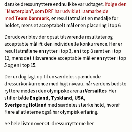
danske dressurryttere endnu ikke var udtaget.
Ifølge den
"Masterplan", som DRF har udviklet i samarbejde
med
Team Danmark
, er resultatmålet en medalje for
holdet, mens et acceptabelt mål er en placering i top 6.
Derudover blev der opsat tilsvarende resultater og
acceptable mål ift. den individuelle konkurrence. Her er
resultatmålene en rytter i top 3, en i top 8 samt en i top
12, mens det tilsvarende acceptable mål er en rytter i top
5 og en i top 15.
Der er dog lagt op til en særdeles spændende
dressurkonkurrence med højt niveau, når verdens bedste
ryttere mødes i den olympiske arena i
Versailles
. Her
stiller både
England, Tyskland,
USA,
Sverige
og
Holland
med særdeles stærke hold, hvoraf
flere af atleterne også har olympisk erfaring.
Se hele listen over OL-dressurrytterne her: