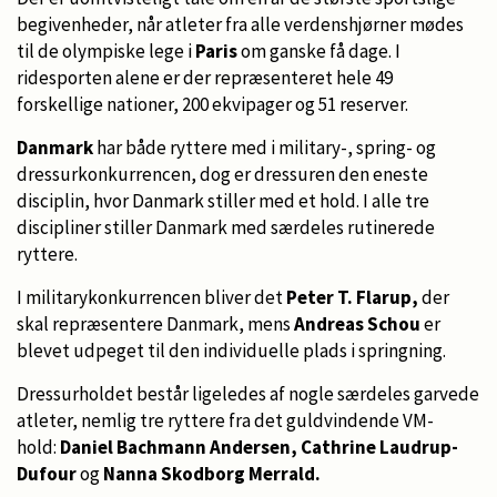
begivenheder, når atleter fra alle verdenshjørner mødes
til de olympiske lege i
Paris
om ganske få dage. I
ridesporten alene er der repræsenteret hele 49
forskellige nationer, 200 ekvipager og 51 reserver.
Danmark
har både ryttere med i military-, spring- og
dressurkonkurrencen, dog er dressuren den eneste
disciplin, hvor Danmark stiller med et hold. I alle tre
discipliner stiller Danmark med særdeles rutinerede
ryttere.
I militarykonkurrencen bliver det
Peter T. Flarup,
der
skal repræsentere Danmark, mens
Andreas Schou
er
blevet udpeget til den individuelle plads i springning.
Dressurholdet består ligeledes af nogle særdeles garvede
atleter, nemlig tre ryttere fra det guldvindende VM-
hold:
Daniel Bachmann Andersen, Cathrine Laudrup-
Dufour
og
Nanna Skodborg Merrald.