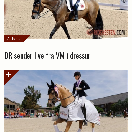
Aktuelt
DR sender live fra VM i dressur