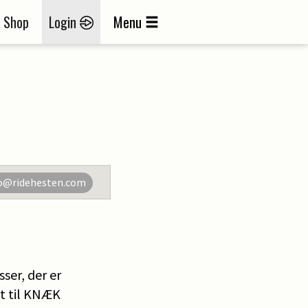
Shop
Login
Menu
o@ridehesten.com
ser, der er
et til KNÆK