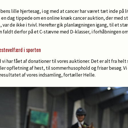
s lille hjertesag, i og med at cancer har været tæt inde på li
en dag tippede om en online knæk cancer auktion, der med st
, var de ikke i tvivl. Herefter gik planlægningen igang, til et s
en faldt derfor på et C-stævne med D-klasser, i forhåbningen o
estevelfærd i sporten
 vi har fået af donationer til vores auktioner. Det er alt fra hel
er opfletning af hest, til sommerhusophold og frisør besøg. Vi
tresultatet af vores indsamling, fortæller Helle.