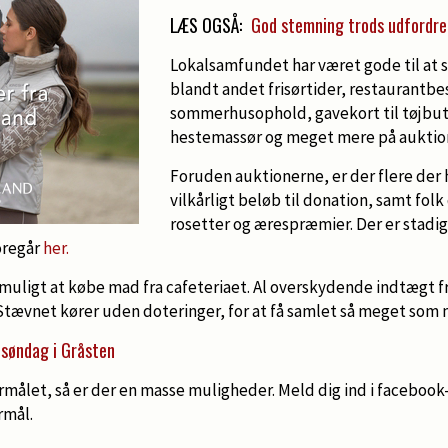
LÆS OGSÅ:
God stemning trods udfordre
Lokalsamfundet har været gode til at s
blandt andet frisørtider, restaurantbe
sommerhusophold, gavekort til tøjbut
hestemassør og meget mere på auktio
Foruden auktionerne, er der flere der 
vilkårligt beløb til donation, samt fol
rosetter og ærespræmier. Der er stadig
oregår
her.
muligt at købe mad fra cafeteriaet. Al overskydende indtægt f
Stævnet kører uden doteringer, for at få samlet så meget som 
g søndag i Gråsten
ormålet, så er der en masse muligheder. Meld dig ind i facebo
rmål.