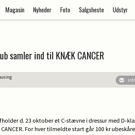
Magasin
Nyheder
Foto
Salgsheste
Udstyr
lub samler ind til KNÆK CANCER
ausing
inf
holder d. 23 oktober et C-stævne i dressur med D-klas
 CANCER. For hver tilmeldte start går 100 kr ubeskår