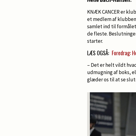
KNÆK CANCER er klubben
et medlem af klubben 
samlet ind til formålet
de fleste. Beslutning
starter.
LÆS OGSÅ:
Foredrag: H
– Det er helt vildt hvad
udmugning af boks, ell
glæder os til at se slu