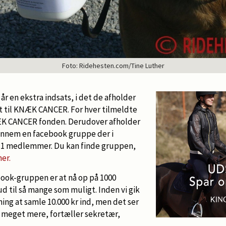
Foto: Ridehesten.com/Tine Luther
år en ekstra indsats, i det de afholder
 til KNÆK CANCER. For hver tilmeldte
KNÆK CANCER fonden. Derudover afholder
ennem en facebook gruppe der i
511 medlemmer. Du kan finde gruppen,
her.
ook-gruppen er at nå op på 1000
d til så mange som muligt. Inden vi gik
ning at samle 10.000 kr ind, men det ser
ve meget mere, fortæller sekretær,