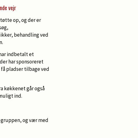
nde vejr
tøtte op, og der er
søg,
ikker, behandling ved
n.
har indbetalt et
k der har sponsoreret
 få pladser tilbage ved
ra køkkenet går også
muligt ind.
ok-gruppen, og vær med