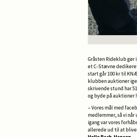
Gråsten Rideklub gør i 
et C-Stævne dedikeret
start går 100 kr til 
klubben auktioner ig
skrivende stund har 
og byde på auktioner
– Vores mål med faceb
medlemmer, så vi når u
igang var vores forhåb
allerede ud til at bli
Helle Bach-Hansen.