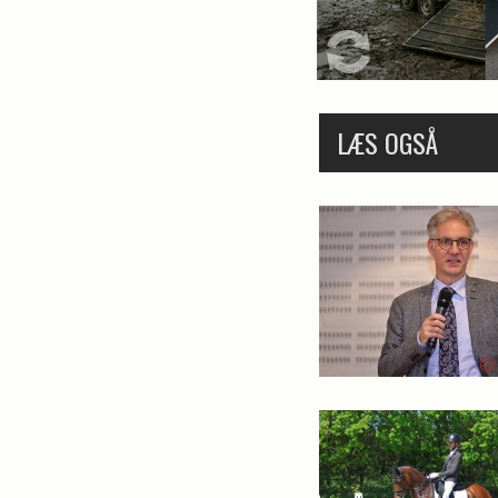
LÆS OGSÅ