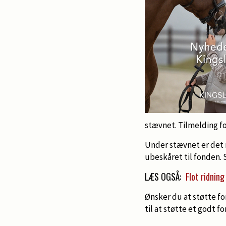
stævnet. Tilmelding f
Under stævnet er det 
ubeskåret til fonden. 
LÆS OGSÅ:
Flot ridnin
Ønsker du at støtte f
til at støtte et godt fo