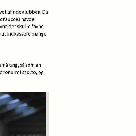
vet af rideklubben. Da
or succes havde
tævne der skulle favne
m at indkassere mange
t små ting, så som en
 er enormt stolte, og