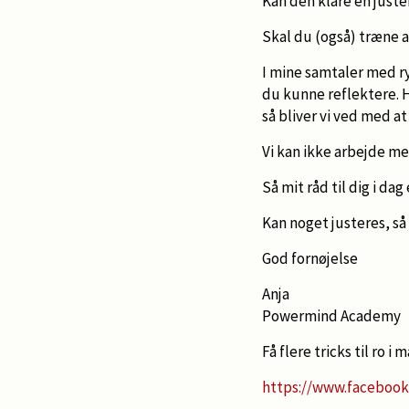
Kan den klare en juste
Skal du (også) træne a
I mine samtaler med ry
du kunne reflektere. H
så bliver vi ved med at
Vi kan ikke arbejde med
Så mit råd til dig i da
Kan noget justeres, s
God fornøjelse
Anja
Powermind Academy
Få flere tricks til ro i 
https://www.faceboo