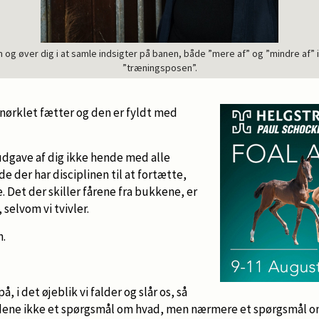
og øver dig i at samle indsigter på banen, både ”mere af” og ”mindre af” in
”træningsposen”.
 snørklet fætter og den er fyldt med
udgave af dig ikke hende med alle
e der har disciplinen til at fortætte,
. Det der skiller fårene fra bukkene, er
 selvom vi tvivler.
n.
å, i det øjeblik vi falder og slår os, så
fældene ikke et spørgsmål om hvad, men nærmere et spørgsmål 