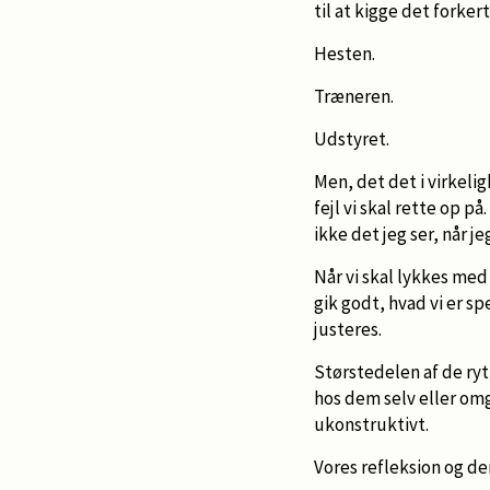
til at kigge det forke
Hesten.
Træneren.
Udstyret.
Men, det det i virkel
fejl vi skal rette op p
ikke det jeg ser, når 
Når vi skal lykkes med 
gik godt, hvad vi er sp
justeres.
Størstedelen af de ryt
hos dem selv eller omgi
ukonstruktivt.
Vores refleksion og de