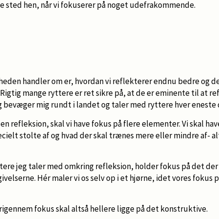
rte sted hen, når vi fokuserer på noget udefrakommende.
igheden handler om er, hvordan vi reflekterer endnu bedre og 
å. Rigtig mange ryttere er ret sikre på, at de er eminente til at r
jeg bevæger mig rundt i landet og taler med ryttere hver eneste 
en refleksion, skal vi have fokus på flere elementer. Vi skal ha
ecielt stolte af og hvad der skal trænes mere eller mindre af- al
tere jeg taler med omkring refleksion, holder fokus på det de
velserne. Hér maler vi os selv op i et hjørne, idet vores fokus 
rigennem fokus skal altså hellere ligge på det konstruktive.