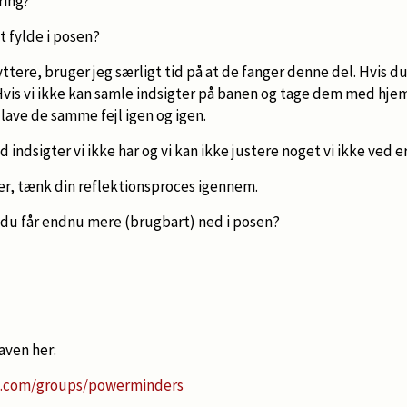
ring?
t fylde i posen?
ttere, bruger jeg særligt tid på at de fanger denne del. Hvis du
vis vi ikke kan samle indsigter på banen og tage dem med hjem
 lave de samme fejl igen og igen.
 indsigter vi ikke har og vi kan ikke justere noget vi ikke ved e
g er, tænk din reflektionsproces igennem.
å du får endnu mere (brugbart) ned i posen?
maven her:
k.com/groups/powerminders