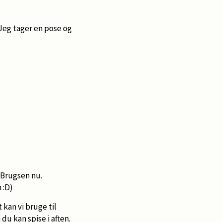
 Jeg tager en pose og
i Brugsen nu.
 :D)
 kan vi bruge til
u kan spise i aften.