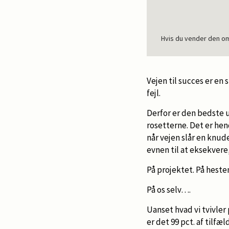
Hvis du vender den om 
Vejen til succes er en
fejl.
Derfor er den bedste 
rosetterne. Det er hend
når vejen slår en knude
evnen til at eksekvere,
På projektet. På heste
På os selv….
Uanset hvad vi tvivler p
er det 99 pct. af til