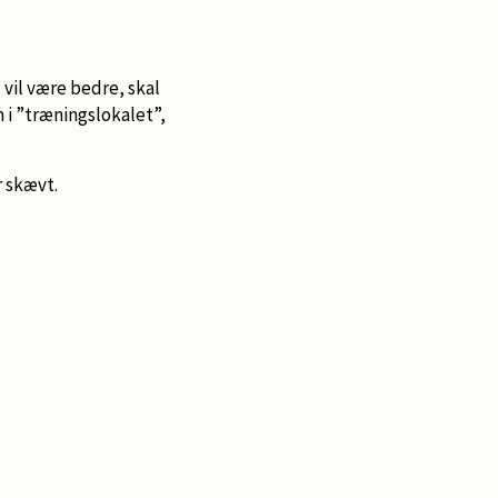
 vil være bedre, skal
 i ”træningslokalet”,
r skævt.