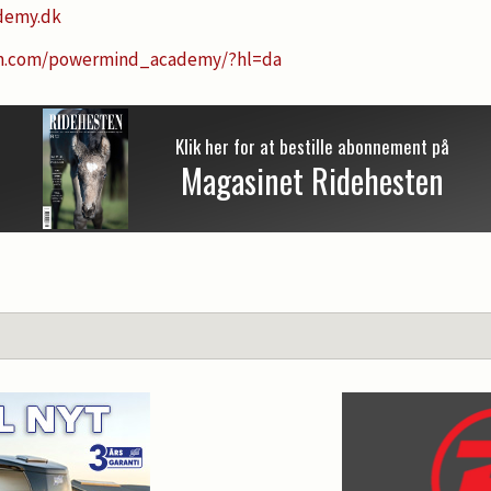
demy.dk
am.com/powermind_academy/?hl=da
Klik her for at bestille abonnement på
Magasinet Ridehesten