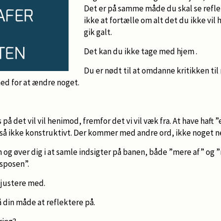
Det er på samme måde du skal se reflek
ikke at fortælle om alt det du ikke vil h
gik galt.
Det kan du ikke tage med hjem .
Du er nødt til at omdanne kritikken til
hed for at ændre noget.
s på det vil vil henimod, fremfor det vi vil væk fra. At have haft 
tså ikke konstruktivt. Der kommer med andre ord, ikke noget ne
og øver dig i at samle indsigter på banen, både ”mere af” og ”
gsposen”.
 justere med.
å din måde at reflektere på.