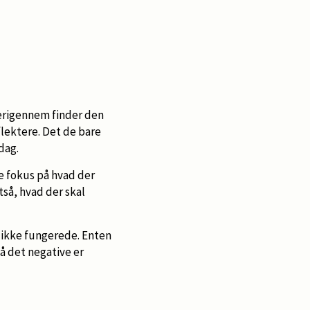
derigennem finder den
eflektere. Det de bare
dag.
ve fokus på hvad der
tså, hvad der skal
r ikke fungerede. Enten
på det negative er