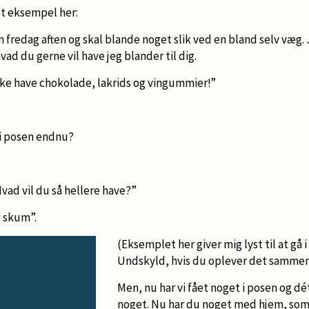
t eksempel her:
 en fredag aften og skal blande noget slik ved en bland selv væg.
vad du gerne vil have jeg blander til dig.
ikke have chokolade, lakrids og vingummier!”
 i posen endnu?
Hvad vil du så hellere have?”
g skum”.
(Eksemplet her giver mig lyst til at gå 
Undskyld, hvis du oplever det sammen
Men, nu har vi fået noget i posen og dét
noget. Nu har du noget med hjem, som d