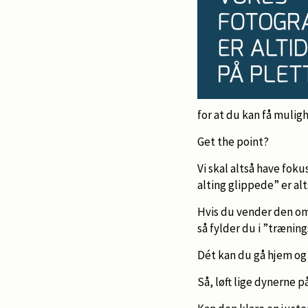
for at du kan få mulig
Get the point?
Vi skal altså have foku
alting glippede” er al
Hvis du vender den om 
så fylder du i ”trænin
Dét kan du gå hjem og
Så, løft lige dynerne p