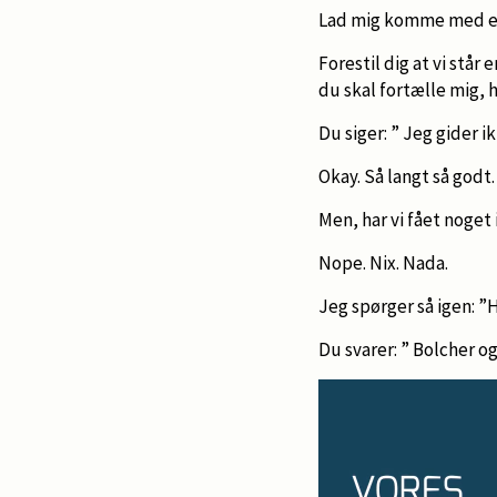
Lad mig komme med e
Forestil dig at vi står
du skal fortælle mig, h
Du siger: ” Jeg gider 
Okay. Så langt så godt.
Men, har vi fået noget
Nope. Nix. Nada.
Jeg spørger så igen: ”
Du svarer: ” Bolcher o