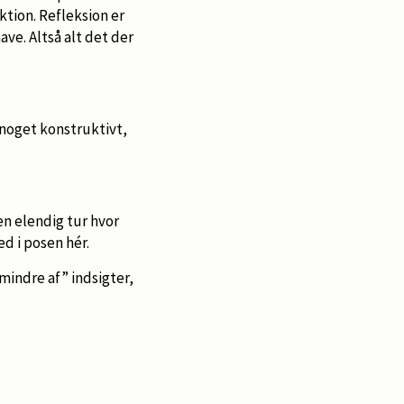
tion. Refleksion er
ave. Altså alt det der
 noget konstruktivt,
”en elendig tur hvor
d i posen hér.
mindre af” indsigter,