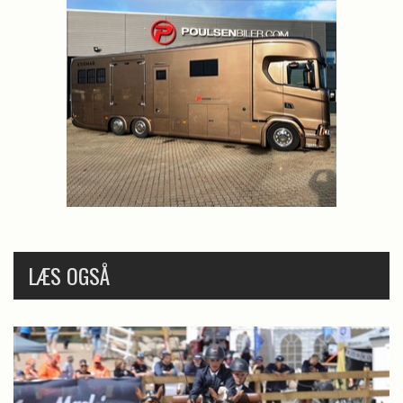
LÆS OGSÅ