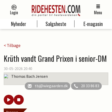
Login
Menu
Nyheder
Salgsheste
E-magasin
< Tilbage
Krüth vandt Grand Prixen i senior-DM
30-05-2026 20:40
Thomas Bach Jensen
tbj@wiegaarden.dk
20 33 86 83