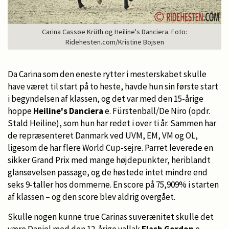
Carina Cassøe Krüth og Heiline's Danciera. Foto:
Ridehesten.com/Kristine Bojsen
Da Carina som den eneste rytter i mesterskabet skulle
have været til start på to heste, havde hun sin første start
i begyndelsen af klassen, og det var med den 15-årige
hoppe
Heiline's Danciera
e. Fürstenball/De Niro (opdr.
Stald Heiline), som hun har redet i over ti år. Sammen har
de repræsenteret Danmark ved UVM, EM, VM og OL,
ligesom de har flere World Cup-sejre. Parret leverede en
sikker Grand Prix med mange højdepunkter, heriblandt
glansøvelsen passage, og de høstede intet mindre end
seks 9-taller hos dommerne. En score på 75,909% i starten
af klassen – og den score blev aldrig overgået.
Skulle nogen kunne true Carinas suverænitet skulle det
være Daniel med den 12-årige vallak
Flash Gordon
e.