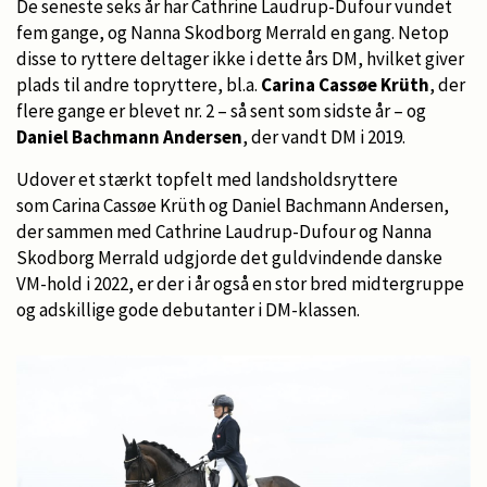
De seneste seks år har Cathrine Laudrup-Dufour vundet
fem gange, og Nanna Skodborg Merrald en gang. Netop
disse to ryttere deltager ikke i dette års DM, hvilket giver
plads til andre topryttere, bl.a.
Carina Cassøe Krüth
, der
flere gange er blevet nr. 2 – så sent som sidste år – og
Daniel Bachmann Andersen
, der vandt DM i 2019.
Udover et stærkt topfelt med landsholdsryttere
som Carina Cassøe Krüth og Daniel Bachmann Andersen,
der sammen med Cathrine Laudrup-Dufour og Nanna
Skodborg Merrald udgjorde det guldvindende danske
VM-hold i 2022, er der i år også en stor bred midtergruppe
og adskillige gode debutanter i DM-klassen.