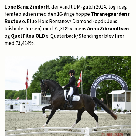
Lone Bang Zindorff
, der vandt DM-guld i 2014, tog i dag
femtepladsen med den 16-årige hoppe
Thranegaardens
Rostov
e. Blue Hors Romanov/ Diamond (opdr. Jens
Riishede Jensen) med 72,318%, mens
Anna Zibrandtsen
og
Quel Filou OLD
e. Quaterback/Stendinger blev firer
med 73,424%.