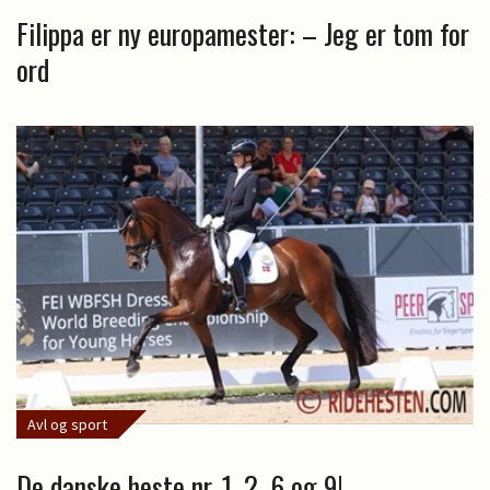
Filippa er ny europamester: – Jeg er tom for
ord
Avl og sport
De danske heste nr. 1, 2, 6 og 9!