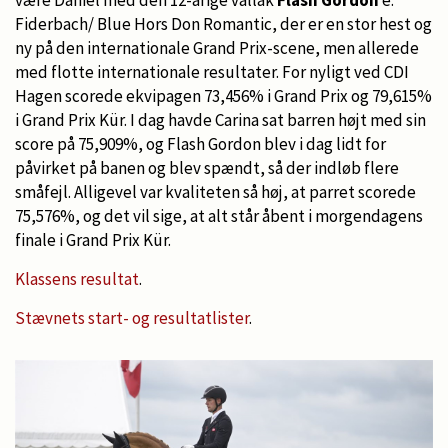
Fiderbach/ Blue Hors Don Romantic, der er en stor hest og
ny på den internationale Grand Prix-scene, men allerede
med flotte internationale resultater. For nyligt ved CDI
Hagen scorede ekvipagen 73,456% i Grand Prix og 79,615%
i Grand Prix Kür. I dag havde Carina sat barren højt med sin
score på 75,909%, og Flash Gordon blev i dag lidt for
påvirket på banen og blev spændt, så der indløb flere
småfejl. Alligevel var kvaliteten så høj, at parret scorede
75,576%, og det vil sige, at alt står åbent i morgendagens
finale i Grand Prix Kür.
Klassens resultat
.
Stævnets start- og resultatlister
.