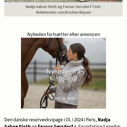
Nadja Aaboe Sloth og Favour Gersdorf. Foto:
Ridehesten.com/Kristine Bojsen
Nyheden fortsætter efter annoncen
Den danske reserveekvipage i OL i 2024 i Paris,
Nadja
Aaboe Sloth
og
Favour Gersdorf
e. Foundation/Leandro